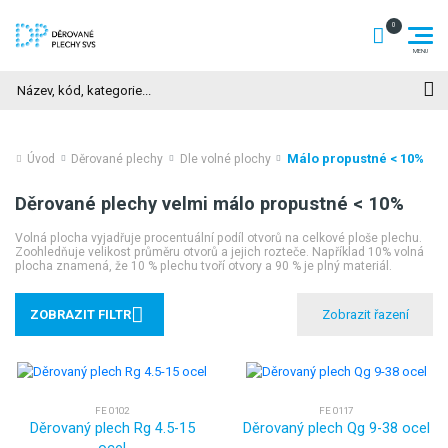
Hledat
Málo propustné < 10%
Úvod
Děrované plechy
Dle volné plochy
Děrované plechy velmi málo propustné < 10%
Volná plocha vyjadřuje procentuální podíl otvorů na celkové ploše plechu.
Zoohledňuje velikost průměru otvorů a jejich rozteče. Například 10% volná
plocha znamená, že 10 % plechu tvoří otvory a 90 % je plný materiál.
ZOBRAZIT FILTR
FE 0102
FE 0117
Děrovaný plech Rg 4.5-15
Děrovaný plech Qg 9-38 ocel
ocel