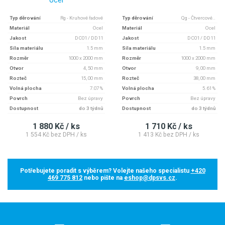
Typ děrování
Rg - Kruhové řadové
Typ děrování
Qg - Čtvercové..
Materiál
Ocel
Materiál
Ocel
Jakost
DC01 / DD11
Jakost
DC01 / DD11
Síla materiálu
1.5 mm
Síla materiálu
1.5 mm
Rozměr
1000 x 2000 mm
Rozměr
1000 x 2000 mm
Otvor
4, 50 mm
Otvor
9, 00 mm
Rozteč
15, 00 mm
Rozteč
38, 00 mm
Volná plocha
7.07 %
Volná plocha
5.61 %
Povrch
Bez úpravy
Povrch
Bez úpravy
Dostupnost
do 3 týdnů
Dostupnost
do 3 týdnů
1 880 Kč / ks
1 710 Kč / ks
1 554 Kč bez DPH / ks
1 413 Kč bez DPH / ks
Potřebujete poradit s výběrem? Volejte našeho specialistu
+420
469 775 812
nebo pište na
eshop@dpsvs.cz
.