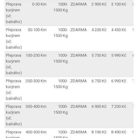
Přeprava
0-50 Km
1000-
ZDARMA
2 900 Kč
3 100 Kč
3 
kurýrem
1500 Kg
(vč.
balného)
Přeprava
50-100 Km
1000-
ZDARMA
4 200 Kč
4 450 Kč
5 
kurýrem
1500 Kg
(vč.
balného)
Přeprava
100-200 Km
1000-
ZDARMA
5 750 Kč
5 990 Kč
6 
kurýrem
1500 Kg
(vč.
balného)
Přeprava
200-300 Km
1000-
ZDARMA
6 750 Kč
6 990 Kč
7 
kurýrem
1500 Kg
(vč.
balného)
Přeprava
300-400 Km
1000-
ZDARMA
6 900 Kč
7 200 Kč
7 
kurýrem
1500 Kg
(vč.
balného)
Přeprava
400-500 Km
1000-
ZDARMA
8 190 Kč
8 490 Kč
9 
kurýrem
1500 Kg