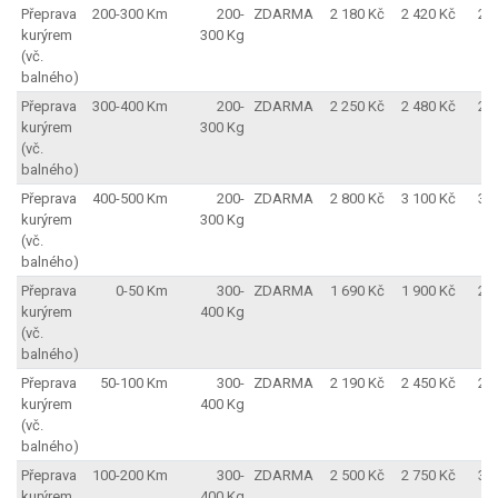
Přeprava
200-300 Km
200-
ZDARMA
2 180 Kč
2 420 Kč
2 
kurýrem
300 Kg
(vč.
balného)
Přeprava
300-400 Km
200-
ZDARMA
2 250 Kč
2 480 Kč
2 
kurýrem
300 Kg
(vč.
balného)
Přeprava
400-500 Km
200-
ZDARMA
2 800 Kč
3 100 Kč
3 
kurýrem
300 Kg
(vč.
balného)
Přeprava
0-50 Km
300-
ZDARMA
1 690 Kč
1 900 Kč
2 
kurýrem
400 Kg
(vč.
balného)
Přeprava
50-100 Km
300-
ZDARMA
2 190 Kč
2 450 Kč
2 
kurýrem
400 Kg
(vč.
balného)
Přeprava
100-200 Km
300-
ZDARMA
2 500 Kč
2 750 Kč
3 
kurýrem
400 Kg