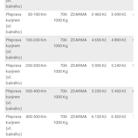
(vč.
balného)
Přeprava
50-100 Km
700-
ZDARMA
3 460 Kč
3 690 Kč
4 
kurýrem
1000 Kg
(vč.
balného)
Přeprava
100-200 Km
700-
ZDARMA
4 650 Kč
4 890 Kč
5 
kurýrem
1000 Kg
(vč.
balného)
Přeprava
200-300 Km
700-
ZDARMA
5 000 Kč
5 240 Kč
5 
kurýrem
1000 Kg
(vč.
balného)
Přeprava
300-400 Km
700-
ZDARMA
5 200 Kč
5 450 Kč
6 
kurýrem
1000 Kg
(vč.
balného)
Přeprava
400-500 Km
700-
ZDARMA
6 150 Kč
6 450 Kč
7 
kurýrem
1000 Kg
(vč.
balného)