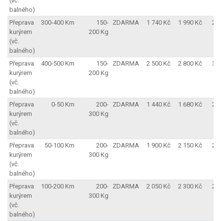
(vč.
balného)
Přeprava
300-400 Km
150-
ZDARMA
1 740 Kč
1 990 Kč
2 
kurýrem
200 Kg
(vč.
balného)
Přeprava
400-500 Km
150-
ZDARMA
2 500 Kč
2 800 Kč
3 
kurýrem
200 Kg
(vč.
balného)
Přeprava
0-50 Km
200-
ZDARMA
1 440 Kč
1 680 Kč
2 
kurýrem
300 Kg
(vč.
balného)
Přeprava
50-100 Km
200-
ZDARMA
1 900 Kč
2 150 Kč
2 
kurýrem
300 Kg
(vč.
balného)
Přeprava
100-200 Km
200-
ZDARMA
2 050 Kč
2 300 Kč
2 
kurýrem
300 Kg
(vč.
balného)