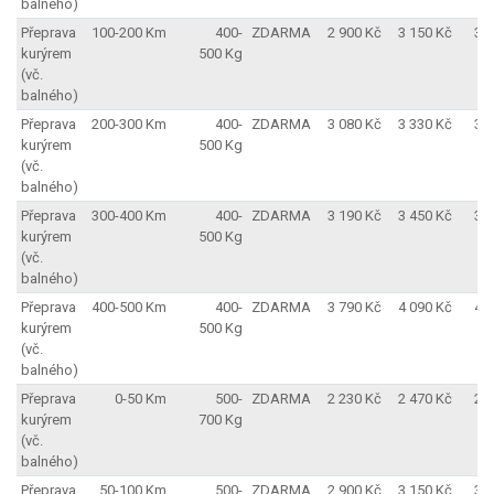
balného)
Přeprava
100-200 Km
400-
ZDARMA
2 900 Kč
3 150 Kč
3 
kurýrem
500 Kg
(vč.
balného)
Přeprava
200-300 Km
400-
ZDARMA
3 080 Kč
3 330 Kč
3 
kurýrem
500 Kg
(vč.
balného)
Přeprava
300-400 Km
400-
ZDARMA
3 190 Kč
3 450 Kč
3 
kurýrem
500 Kg
(vč.
balného)
Přeprava
400-500 Km
400-
ZDARMA
3 790 Kč
4 090 Kč
4 
kurýrem
500 Kg
(vč.
balného)
Přeprava
0-50 Km
500-
ZDARMA
2 230 Kč
2 470 Kč
2 
kurýrem
700 Kg
(vč.
balného)
Přeprava
50-100 Km
500-
ZDARMA
2 900 Kč
3 150 Kč
3 