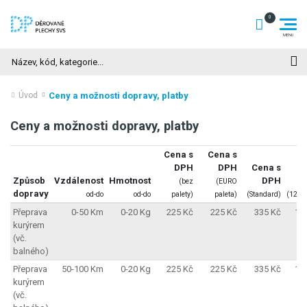
Hledat
Ceny a možnosti dopravy, platby
Úvod
Ceny a možnosti dopravy, platby
Cena s
Cena s
DPH
DPH
Cena s
C
Způsob
Vzdálenost
Hmotnost
DPH
(bez
(EURO
dopravy
od-do
od-do
palety)
paleta)
(Standard)
(1250
Přeprava
0-50 Km
0-20 Kg
225 Kč
225 Kč
335 Kč
1 
kurýrem
(vč.
balného)
Přeprava
50-100 Km
0-20 Kg
225 Kč
225 Kč
335 Kč
1 
kurýrem
(vč.