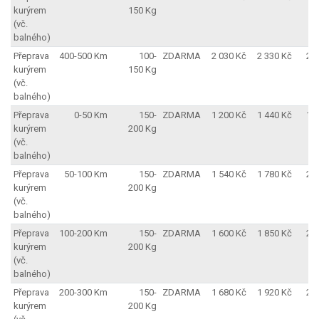
kurýrem
150 Kg
(vč.
balného)
Přeprava
400-500 Km
100-
ZDARMA
2 030 Kč
2 330 Kč
2 
kurýrem
150 Kg
(vč.
balného)
Přeprava
0-50 Km
150-
ZDARMA
1 200 Kč
1 440 Kč
1 
kurýrem
200 Kg
(vč.
balného)
Přeprava
50-100 Km
150-
ZDARMA
1 540 Kč
1 780 Kč
2 
kurýrem
200 Kg
(vč.
balného)
Přeprava
100-200 Km
150-
ZDARMA
1 600 Kč
1 850 Kč
2 
kurýrem
200 Kg
(vč.
balného)
Přeprava
200-300 Km
150-
ZDARMA
1 680 Kč
1 920 Kč
2 
kurýrem
200 Kg