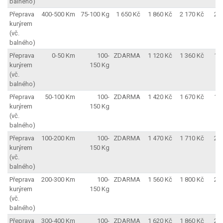
balného)
Přeprava
400-500 Km
75-100 Kg
1 650 Kč
1 860 Kč
2 170 Kč
2 
kurýrem
(vč.
balného)
Přeprava
0-50 Km
100-
ZDARMA
1 120 Kč
1 360 Kč
1 
kurýrem
150 Kg
(vč.
balného)
Přeprava
50-100 Km
100-
ZDARMA
1 420 Kč
1 670 Kč
1 
kurýrem
150 Kg
(vč.
balného)
Přeprava
100-200 Km
100-
ZDARMA
1 470 Kč
1 710 Kč
2 
kurýrem
150 Kg
(vč.
balného)
Přeprava
200-300 Km
100-
ZDARMA
1 560 Kč
1 800 Kč
2 
kurýrem
150 Kg
(vč.
balného)
Přeprava
300-400 Km
100-
ZDARMA
1 620 Kč
1 860 Kč
2 