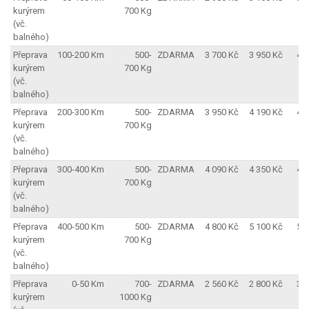
kurýrem
700 Kg
(vč.
balného)
Přeprava
100-200 Km
500-
ZDARMA
3 700 Kč
3 950 Kč
4 
kurýrem
700 Kg
(vč.
balného)
Přeprava
200-300 Km
500-
ZDARMA
3 950 Kč
4 190 Kč
4 
kurýrem
700 Kg
(vč.
balného)
Přeprava
300-400 Km
500-
ZDARMA
4 090 Kč
4 350 Kč
4 
kurýrem
700 Kg
(vč.
balného)
Přeprava
400-500 Km
500-
ZDARMA
4 800 Kč
5 100 Kč
5 
kurýrem
700 Kg
(vč.
balného)
Přeprava
0-50 Km
700-
ZDARMA
2 560 Kč
2 800 Kč
3 
kurýrem
1000 Kg