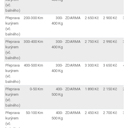
(vč.
balného)
Přeprava
200-300 Km
300-
ZDARMA
2 650 Kč
2 900 Kč
3 
kurýrem
400 Kg
(vč.
balného)
Přeprava
300-400 Km
300-
ZDARMA
2 750 Kč
2 990 Kč
3 
kurýrem
400 Kg
(vč.
balného)
Přeprava
400-500 Km
300-
ZDARMA
3 300 Kč
3 650 Kč
4 
kurýrem
400 Kg
(vč.
balného)
Přeprava
0-50 Km
400-
ZDARMA
1 890 Kč
2 150 Kč
2 
kurýrem
500 Kg
(vč.
balného)
Přeprava
50-100 Km
400-
ZDARMA
2 450 Kč
2 700 Kč
3 
kurýrem
500 Kg
(vč.