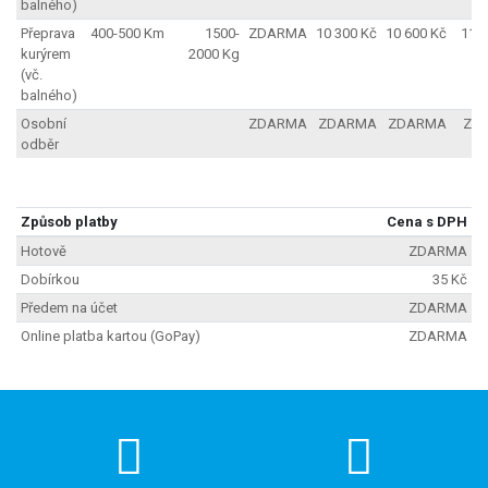
balného)
Přeprava
400-500 Km
1500-
ZDARMA
10 300 Kč
10 600 Kč
11 3
kurýrem
2000 Kg
(vč.
balného)
Osobní
ZDARMA
ZDARMA
ZDARMA
ZD
odběr
Způsob platby
Cena s DPH
Hotově
ZDARMA
Dobírkou
35 Kč
Předem na účet
ZDARMA
Online platba kartou (GoPay)
ZDARMA