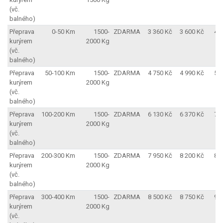
(vč.
balného)
Přeprava
0-50 Km
1500-
ZDARMA
3 360 Kč
3 600 Kč
4 
kurýrem
2000 Kg
(vč.
balného)
Přeprava
50-100 Km
1500-
ZDARMA
4 750 Kč
4 990 Kč
5 
kurýrem
2000 Kg
(vč.
balného)
Přeprava
100-200 Km
1500-
ZDARMA
6 130 Kč
6 370 Kč
7 
kurýrem
2000 Kg
(vč.
balného)
Přeprava
200-300 Km
1500-
ZDARMA
7 950 Kč
8 200 Kč
8 
kurýrem
2000 Kg
(vč.
balného)
Přeprava
300-400 Km
1500-
ZDARMA
8 500 Kč
8 750 Kč
9 
kurýrem
2000 Kg
(vč.