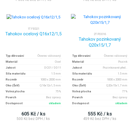
1T FE021
Tahokov ocelový Q16x12/1,5
2T PO016
Tahokov pozinkovaný
Q20x15/1,7
Typ děrování
Čtverec válcovaný
Typ děrování
Čtverec válcovaný
Materiál
Ocel
Materiál
Pozink
Jakost
DC01 / DD11
Jakost
Pozinkované před..
Síla materiálu
1.5 mm
Síla materiálu
1.5 mm
Rozměr
1000 x 2000 mm
Rozměr
1000 x 2000 mm
Oko (ŠxV)
Q16x12x1, 5 mm
Oko (ŠxV)
Q20x15x1, 7 mm
Volná plocha
75 %
Volná plocha
77 %
Povrch
Bez úpravy
Povrch
Bez úpravy
Dostupnost
skladem
Dostupnost
skladem
605 Kč / ks
555 Kč / ks
500 Kč bez DPH / ks
459 Kč bez DPH / ks