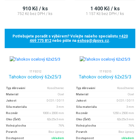
910 Kč / ks
1 400 Kč / ks
752 Kč bez DPH / ks
1 157 Kč bez DPH / ks
Potřebujete poradit s výběrem? Volejte našeho specialistu
+420
469 775 812
nebo pište na
eshop@dpsvs.cz
.
1T FE012
1T FE015
Tahokov ocelový 62x25/3
Tahokov ocelový 62x25/3
Typ děrování
Kosočtverec
Typ děrování
Kosočtverec
Materiál
Ocel
Materiál
Ocel
Jakost
DC01 / DD11
Jakost
DC01 / DD11
Síla materiálu
3 mm
Síla materiálu
3 mm
Rozměr
1000 x 2000 mm
Rozměr
1250 x 2500 mm
Oko (ŠxV)
62x25x3 mm
Oko (ŠxV)
62x25x3 mm
Volná plocha
76 %
Volná plocha
76 %
Povrch
Bez úpravy
Povrch
Bez úpravy
Dostupnost
skladem
Dostupnost
skladem