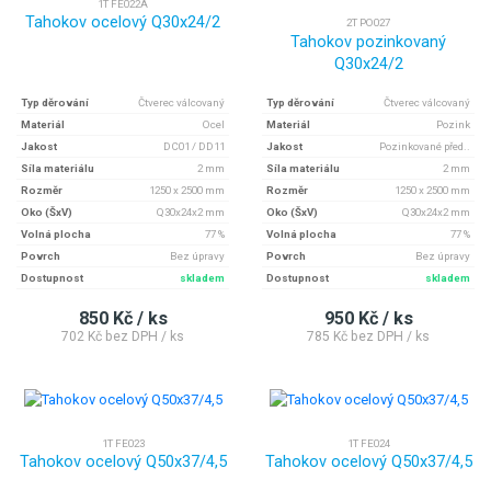
1T FE022A
Tahokov ocelový Q30x24/2
2T PO027
Tahokov pozinkovaný
Q30x24/2
Typ děrování
Čtverec válcovaný
Typ děrování
Čtverec válcovaný
Materiál
Ocel
Materiál
Pozink
Jakost
DC01 / DD11
Jakost
Pozinkované před..
Síla materiálu
2 mm
Síla materiálu
2 mm
Rozměr
1250 x 2500 mm
Rozměr
1250 x 2500 mm
Oko (ŠxV)
Q30x24x2 mm
Oko (ŠxV)
Q30x24x2 mm
Volná plocha
77 %
Volná plocha
77 %
Povrch
Bez úpravy
Povrch
Bez úpravy
Dostupnost
skladem
Dostupnost
skladem
850 Kč / ks
950 Kč / ks
702 Kč bez DPH / ks
785 Kč bez DPH / ks
1T FE023
1T FE024
Tahokov ocelový Q50x37/4,5
Tahokov ocelový Q50x37/4,5