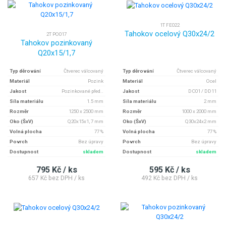
1T FE022
Tahokov ocelový Q30x24/2
2T PO017
Tahokov pozinkovaný
Q20x15/1,7
Typ děrování
Čtverec válcovaný
Typ děrování
Čtverec válcovaný
Materiál
Pozink
Materiál
Ocel
Jakost
Pozinkované před..
Jakost
DC01 / DD11
Síla materiálu
1.5 mm
Síla materiálu
2 mm
Rozměr
1250 x 2500 mm
Rozměr
1000 x 2000 mm
Oko (ŠxV)
Q20x15x1, 7 mm
Oko (ŠxV)
Q30x24x2 mm
Volná plocha
77 %
Volná plocha
77 %
Povrch
Bez úpravy
Povrch
Bez úpravy
Dostupnost
skladem
Dostupnost
skladem
795 Kč / ks
595 Kč / ks
657 Kč bez DPH / ks
492 Kč bez DPH / ks