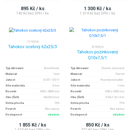
895 Kč / ks
1 300 Kč / ks
740 Kč bez DPH / ks
1 074 Kč bez DPH / ks
1T FE016
Tahokov ocelový 62x25/3
2T PO013
Tahokov pozinkovaný
Q10x7,5/1
Typ děrování
Kosočtverec
Typ děrování
Čtverec válcovaný
Materiál
Ocel
Materiál
Pozink
Jakost
DC01 / DD11
Jakost
Pozinkované před..
Síla materiálu
3 mm
Síla materiálu
1 mm
Rozměr
1500 x 3000 mm
Rozměr
1250 x 2500 mm
Oko (ŠxV)
62x25x3 mm
Oko (ŠxV)
Q10x7, 5x1 mm
Volná plocha
76 %
Volná plocha
75 %
Povrch
Bez úpravy
Povrch
Bez úpravy
Dostupnost
skladem
Dostupnost
skladem
1 855 Kč / ks
850 Kč / ks
1 533 Kč bez DPH / ks
702 Kč bez DPH / ks