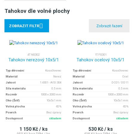
Tahokov dle volné plochy
ZOBRAZIT FILTR
4T NE002
1T FE001
Tahokov nerezový 10x5/1
Tahokov ocelový 10x5/1
Typ děrování
Kosočtverec
Typ děrování
Kosočtverec
Materiál
Nerez
Materiál
Ocel
Jakost
1.4301 - AISI 304
Jakost
DC01 / DD11
Síla materiálu
0.5 mm
Síla materiálu
0.5 mm
Rozměr
1000 x 2000 mm
Rozměr
1000 x 2000 mm
Oko (ŠxV)
10x5x1 mm
Oko (ŠxV)
10x5x1 mm
Volná plocha
60 %
Volná plocha
60 %
Povrch
Bez úpravy
Povrch
Bez úpravy
Dostupnost
skladem
Dostupnost
skladem
1 150 Kč / ks
530 Kč / ks