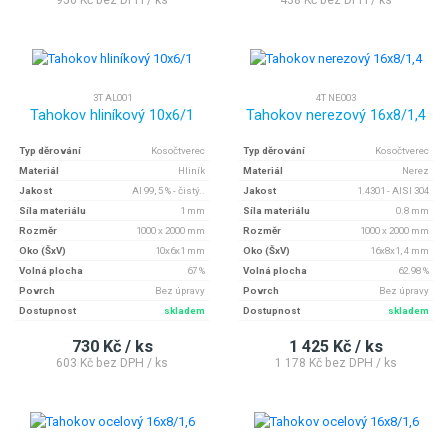
950 Kč bez DPH / ks
438 Kč bez DPH / ks
3T AL001
4T NE003
Tahokov hliníkový 10x6/1
Tahokov nerezový 16x8/1,4
Typ děrování
Kosočtverec
Typ děrování
Kosočtverec
Materiál
Hliník
Materiál
Nerez
Jakost
Al 99, 5 % - čistý..
Jakost
1.4301 - AISI 304
Síla materiálu
1 mm
Síla materiálu
0.8 mm
Rozměr
1000 x 2000 mm
Rozměr
1000 x 2000 mm
Oko (ŠxV)
10x6x1 mm
Oko (ŠxV)
16x8x1, 4 mm
Volná plocha
67 %
Volná plocha
62.98 %
Povrch
Bez úpravy
Povrch
Bez úpravy
Dostupnost
skladem
Dostupnost
skladem
730 Kč / ks
1 425 Kč / ks
603 Kč bez DPH / ks
1 178 Kč bez DPH / ks