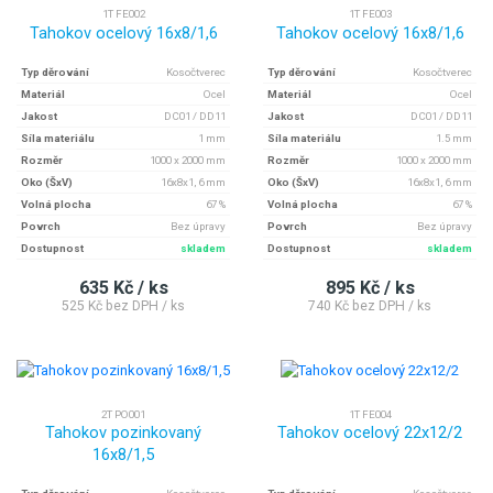
1T FE002
1T FE003
Tahokov ocelový 16x8/1,6
Tahokov ocelový 16x8/1,6
Typ děrování
Kosočtverec
Typ děrování
Kosočtverec
Materiál
Ocel
Materiál
Ocel
Jakost
DC01 / DD11
Jakost
DC01 / DD11
Síla materiálu
1 mm
Síla materiálu
1.5 mm
Rozměr
1000 x 2000 mm
Rozměr
1000 x 2000 mm
Oko (ŠxV)
16x8x1, 6 mm
Oko (ŠxV)
16x8x1, 6 mm
Volná plocha
67 %
Volná plocha
67 %
Povrch
Bez úpravy
Povrch
Bez úpravy
Dostupnost
skladem
Dostupnost
skladem
635 Kč / ks
895 Kč / ks
525 Kč bez DPH / ks
740 Kč bez DPH / ks
2T PO001
1T FE004
Tahokov pozinkovaný
Tahokov ocelový 22x12/2
16x8/1,5