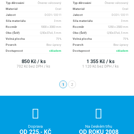
Typ děrování
Čtverec válcovaný
Typ děrování
Čtverec válcovaný
Materiál
Ocel
Materiál
Ocel
Jakost
DC01 / DD11
Jakost
DC01 / DD11
Síla materiálu
3 mm
Síla materiálu
3 mm
Rozměr
1000 x 2000 mm
Rozměr
1250 x 2500 mm
Oko (ŠxV)
Q50x37x4, 5 mm
Oko (ŠxV)
Q50x37x4, 5 mm
Volná plocha
75 %
Volná plocha
75 %
Povrch
Bez úpravy
Povrch
Bez úpravy
Dostupnost
skladem
Dostupnost
skladem
850 Kč / ks
1 355 Kč / ks
702 Kč bez DPH / ks
1 120 Kč bez DPH / ks
1
2
(aktuální)
Doprava
Na českém trhu
OD 225,- KČ
OD ROKU 2008