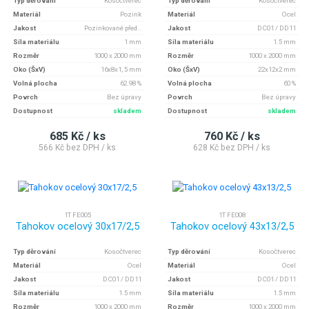
Typ děrování
Kosočtverec
Typ děrování
Kosočtverec
Materiál
Pozink
Materiál
Ocel
Jakost
Pozinkované před..
Jakost
DC01 / DD11
Síla materiálu
1 mm
Síla materiálu
1.5 mm
Rozměr
1000 x 2000 mm
Rozměr
1000 x 2000 mm
Oko (ŠxV)
16x8x1, 5 mm
Oko (ŠxV)
22x12x2 mm
Volná plocha
62.98 %
Volná plocha
60 %
Povrch
Bez úpravy
Povrch
Bez úpravy
Dostupnost
skladem
Dostupnost
skladem
685 Kč / ks
760 Kč / ks
566 Kč bez DPH / ks
628 Kč bez DPH / ks
1T FE005
1T FE008
Tahokov ocelový 30x17/2,5
Tahokov ocelový 43x13/2,5
Typ děrování
Kosočtverec
Typ děrování
Kosočtverec
Materiál
Ocel
Materiál
Ocel
Jakost
DC01 / DD11
Jakost
DC01 / DD11
Síla materiálu
1.5 mm
Síla materiálu
1.5 mm
Rozměr
1000 x 2000 mm
Rozměr
1000 x 2000 mm