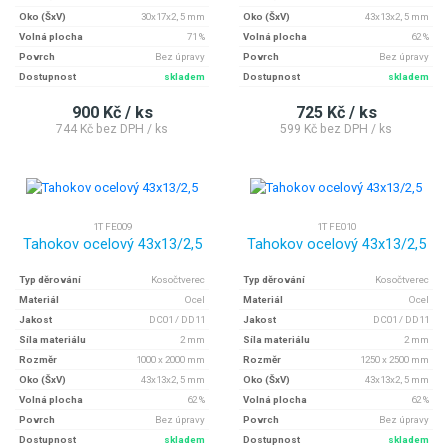
Oko (ŠxV)
30x17x2, 5 mm
Oko (ŠxV)
43x13x2, 5 mm
Volná plocha
71 %
Volná plocha
62 %
Povrch
Bez úpravy
Povrch
Bez úpravy
Dostupnost
skladem
Dostupnost
skladem
900 Kč / ks
725 Kč / ks
744 Kč bez DPH / ks
599 Kč bez DPH / ks
1T FE009
1T FE010
Tahokov ocelový 43x13/2,5
Tahokov ocelový 43x13/2,5
Typ děrování
Kosočtverec
Typ děrování
Kosočtverec
Materiál
Ocel
Materiál
Ocel
Jakost
DC01 / DD11
Jakost
DC01 / DD11
Síla materiálu
2 mm
Síla materiálu
2 mm
Rozměr
1000 x 2000 mm
Rozměr
1250 x 2500 mm
Oko (ŠxV)
43x13x2, 5 mm
Oko (ŠxV)
43x13x2, 5 mm
Volná plocha
62 %
Volná plocha
62 %
Povrch
Bez úpravy
Povrch
Bez úpravy
Dostupnost
skladem
Dostupnost
skladem