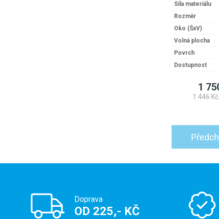
Síla materiálu
Rozměr
Oko (ŠxV)
Volná plocha
Povrch
Dostupnost
1 75
1 446 Kč
Předch
Doprava
OD 225,- KČ