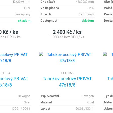
42x20x9 mm
Oko (ŠxV)
42x20x9 mm
Oko (
12 %
Volná plocha
12 %
Volná
Bez úpravy
Povrch
Bez úpravy
Povrc
skladem
Dostupnost
skladem
Dostu
0 Kč / ks
2 400 Kč / ks
 bez DPH / ks
1 983 Kč bez DPH / ks
T FE054
1T FE055
celový PRIVAT
Tahokov ocelový PRIVAT
Ta
x18/8
47x18/8
Hexagon
Typ děrování
Hexagon
Typ d
Ocel
Materiál
Ocel
Materi
DC01 / DD11
Jakost
DC01 / DD11
Jakos