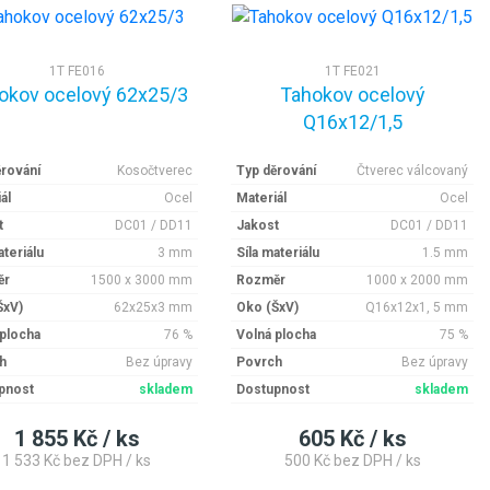
1T FE016
1T FE021
okov ocelový 62x25/3
Tahokov ocelový
Q16x12/1,5
ěrování
Kosočtverec
Typ děrování
Čtverec válcovaný
ál
Ocel
Materiál
Ocel
t
DC01 / DD11
Jakost
DC01 / DD11
ateriálu
3 mm
Síla materiálu
1.5 mm
ěr
1500 x 3000 mm
Rozměr
1000 x 2000 mm
ŠxV)
62x25x3 mm
Oko (ŠxV)
Q16x12x1, 5 mm
 plocha
76 %
Volná plocha
75 %
h
Bez úpravy
Povrch
Bez úpravy
pnost
skladem
Dostupnost
skladem
1 855 Kč / ks
605 Kč / ks
1 533 Kč bez DPH / ks
500 Kč bez DPH / ks