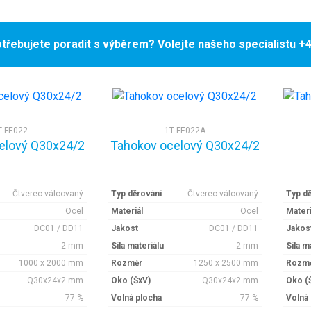
třebujete poradit s výběrem? Volejte našeho specialistu
+4
T FE022
1T FE022A
elový Q30x24/2
Tahokov ocelový Q30x24/2
Čtverec válcovaný
Typ děrování
Čtverec válcovaný
Typ d
Ocel
Materiál
Ocel
Materi
DC01 / DD11
Jakost
DC01 / DD11
Jakos
2 mm
Síla materiálu
2 mm
Síla m
1000 x 2000 mm
Rozměr
1250 x 2500 mm
Rozm
Q30x24x2 mm
Oko (ŠxV)
Q30x24x2 mm
Oko (
77 %
Volná plocha
77 %
Volná