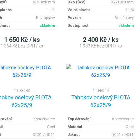
ŠxV)
47x18x8 mm
Oko (ŠxV)
47x18x8 mm
 plocha
11 %
Volná plocha
11 %
h
Bez úpravy
Povrch
Bez úpravy
pnost
skladem
Dostupnost
skladem
1 650 Kč / ks
2 400 Kč / ks
1 364 Kč bez DPH / ks
1 983 Kč bez DPH / ks
1T FE043
1T FE044
hokov ocelový PLOTA
Tahokov ocelový PLOTA
62x25/9
62x25/9
ěrování
Kosočtverec
Typ děrování
Kosočtverec
ál
Ocel
Materiál
Ocel
t
DC01 / DD11
Jakost
DC01 / DD11