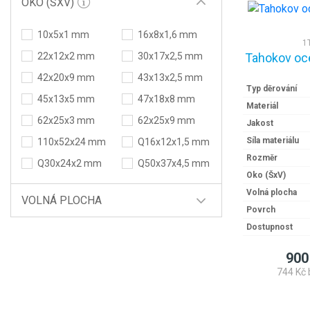
OKO (ŠXV)
10x5x1 mm
16x8x1,6 mm
1
Tahokov oc
22x12x2 mm
30x17x2,5 mm
42x20x9 mm
43x13x2,5 mm
Typ děrování
45x13x5 mm
47x18x8 mm
Materiál
62x25x3 mm
62x25x9 mm
Jakost
Síla materiálu
110x52x24 mm
Q16x12x1,5 mm
Rozměr
Q30x24x2 mm
Q50x37x4,5 mm
Oko (ŠxV)
Volná plocha
VOLNÁ PLOCHA
Povrch
Dostupnost
900
744 Kč 