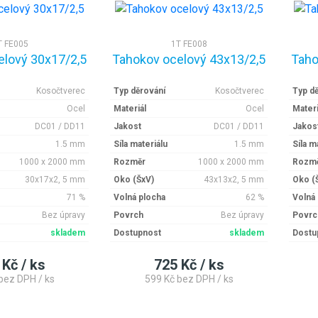
T FE005
1T FE008
elový 30x17/2,5
Tahokov ocelový 43x13/2,5
Taho
Kosočtverec
Typ děrování
Kosočtverec
Typ d
Ocel
Materiál
Ocel
Materi
DC01 / DD11
Jakost
DC01 / DD11
Jakos
1.5 mm
Síla materiálu
1.5 mm
Síla m
1000 x 2000 mm
Rozměr
1000 x 2000 mm
Rozm
30x17x2, 5 mm
Oko (ŠxV)
43x13x2, 5 mm
Oko (
71 %
Volná plocha
62 %
Volná
Bez úpravy
Povrch
Bez úpravy
Povrc
skladem
Dostupnost
skladem
Dostu
 Kč / ks
725 Kč / ks
bez DPH / ks
599 Kč bez DPH / ks