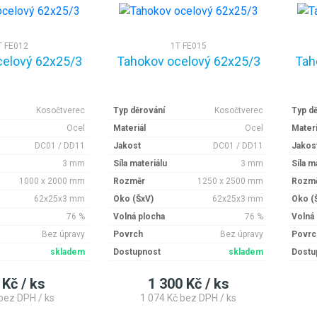
T FE012
1T FE015
celový 62x25/3
Tahokov ocelový 62x25/3
Tah
Kosočtverec
Typ děrování
Kosočtverec
Typ d
Ocel
Materiál
Ocel
Materi
DC01 / DD11
Jakost
DC01 / DD11
Jakos
3 mm
Síla materiálu
3 mm
Síla m
1000 x 2000 mm
Rozměr
1250 x 2500 mm
Rozm
62x25x3 mm
Oko (ŠxV)
62x25x3 mm
Oko (
76 %
Volná plocha
76 %
Volná
Bez úpravy
Povrch
Bez úpravy
Povrc
skladem
Dostupnost
skladem
Dostu
 Kč / ks
1 300 Kč / ks
bez DPH / ks
1 074 Kč bez DPH / ks