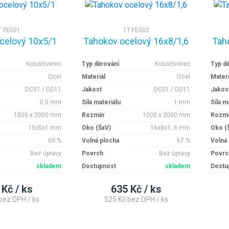
T FE001
1T FE002
celový 10x5/1
Tahokov ocelový 16x8/1,6
Tah
Kosočtverec
Typ děrování
Kosočtverec
Typ d
Ocel
Materiál
Ocel
Materi
DC01 / DD11
Jakost
DC01 / DD11
Jakos
0.5 mm
Síla materiálu
1 mm
Síla m
1000 x 2000 mm
Rozměr
1000 x 2000 mm
Rozm
10x5x1 mm
Oko (ŠxV)
16x8x1, 6 mm
Oko (
60 %
Volná plocha
67 %
Volná
Bez úpravy
Povrch
Bez úpravy
Povrc
skladem
Dostupnost
skladem
Dostu
 Kč / ks
635 Kč / ks
bez DPH / ks
525 Kč bez DPH / ks