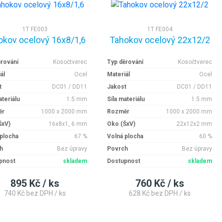
1T FE003
1T FE004
okov ocelový 16x8/1,6
Tahokov ocelový 22x12/2
ěrování
Kosočtverec
Typ děrování
Kosočtverec
ál
Ocel
Materiál
Ocel
t
DC01 / DD11
Jakost
DC01 / DD11
ateriálu
1.5 mm
Síla materiálu
1.5 mm
ěr
1000 x 2000 mm
Rozměr
1000 x 2000 mm
ŠxV)
16x8x1, 6 mm
Oko (ŠxV)
22x12x2 mm
 plocha
67 %
Volná plocha
60 %
h
Bez úpravy
Povrch
Bez úpravy
pnost
skladem
Dostupnost
skladem
895 Kč / ks
760 Kč / ks
740 Kč bez DPH / ks
628 Kč bez DPH / ks