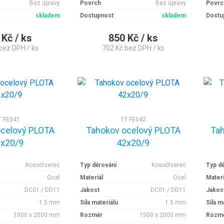
Bez úpravy
Povrch
Bez úpravy
Povrc
skladem
Dostupnost
skladem
Dostu
 Kč / ks
850 Kč / ks
bez DPH / ks
702 Kč bez DPH / ks
T FE041
1T FE042
ocelový PLOTA
Tahokov ocelový PLOTA
Tah
x20/9
42x20/9
Kosočtverec
Typ děrování
Kosočtverec
Typ d
Ocel
Materiál
Ocel
Materi
DC01 / DD11
Jakost
DC01 / DD11
Jakos
1.5 mm
Síla materiálu
1.5 mm
Síla m
1000 x 2000 mm
Rozměr
1500 x 2000 mm
Rozm