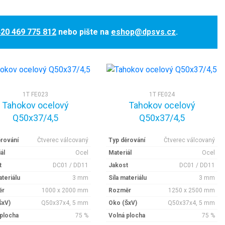
20 469 775 812
nebo pište na
eshop@dpsvs.cz
.
1T FE023
1T FE024
Tahokov ocelový
Tahokov ocelový
Q50x37/4,5
Q50x37/4,5
ěrování
Čtverec válcovaný
Typ děrování
Čtverec válcovaný
ál
Ocel
Materiál
Ocel
t
DC01 / DD11
Jakost
DC01 / DD11
ateriálu
3 mm
Síla materiálu
3 mm
ěr
1000 x 2000 mm
Rozměr
1250 x 2500 mm
ŠxV)
Q50x37x4, 5 mm
Oko (ŠxV)
Q50x37x4, 5 mm
 plocha
75 %
Volná plocha
75 %