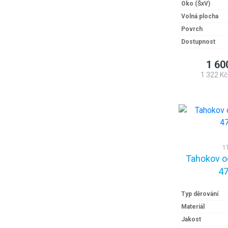
Oko (ŠxV)
Volná plocha
Povrch
Dostupnost
1 60
1 322 Kč
1
Tahokov o
47
Typ děrování
Materiál
Jakost