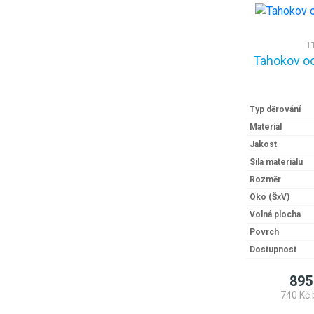
1
Tahokov o
Typ děrování
Materiál
Jakost
Síla materiálu
Rozměr
Oko (ŠxV)
Volná plocha
Povrch
Dostupnost
895
740 Kč 