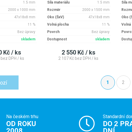
1.5 mm
Síla materiálu
1.5 mm
Síla m
2000 x 1000 mm
Rozměr
2000 x 1500 mm
Rozm
47x18x8 mm
Oko (ŠxV)
47x18x8 mm
Oko (
11 %
Volná plocha
11 %
Volná
Bez úpravy
Povrch
Bez úpravy
Povrc
skladem
Dostupnost
skladem
Dostu
0 Kč / ks
2 550 Kč / ks
 bez DPH / ks
2 107 Kč bez DPH / ks
ozí
1
2
(aktuální)
Na českém trhu
Standardní do
OD ROKU
DO 2 PR
2008
DNÍ