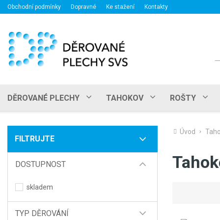
Obchodní podmínky
Dopravné
Ke stažení
Kontakty
H
DĚROVANÉ PLECHY
TAHOKOV
ROŠTY
Úvod
Tah
FILTRUJTE
Tahok
DOSTUPNOST
skladem
TYP DĚROVÁNÍ