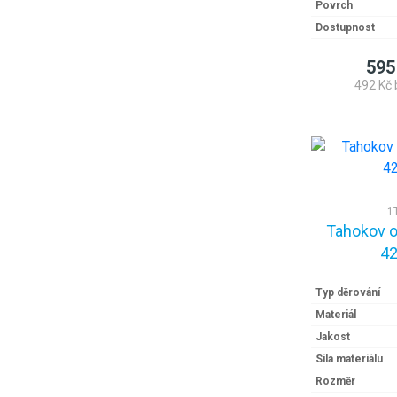
Povrch
Dostupnost
595
492 Kč 
1
Tahokov 
42
Typ děrování
Materiál
Jakost
Síla materiálu
Rozměr