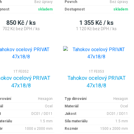
h
Bez úpravy
Povrch
Bez úpravy
pnost
skladem
Dostupnost
skladem
850 Kč / ks
1 355 Kč / ks
702 Kč bez DPH / ks
1 120 Kč bez DPH / ks
1T FE052
1T FE053
okov ocelový PRIVAT
Tahokov ocelový PRIVAT
47x18/8
47x18/8
ěrování
Hexagon
Typ děrování
Hexagon
ál
Ocel
Materiál
Ocel
t
DC01 / DD11
Jakost
DC01 / DD11
ateriálu
1.5 mm
Síla materiálu
1.5 mm
ěr
1000 x 2000 mm
Rozměr
1500 x 2000 mm