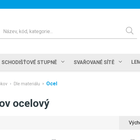
ledat
LEM
SCHODIŠŤOVÉ STUPNĚ
SVAŘOVANÉ SÍTĚ
Ocel
okov
Dle materiálu
ov ocelový
Vých