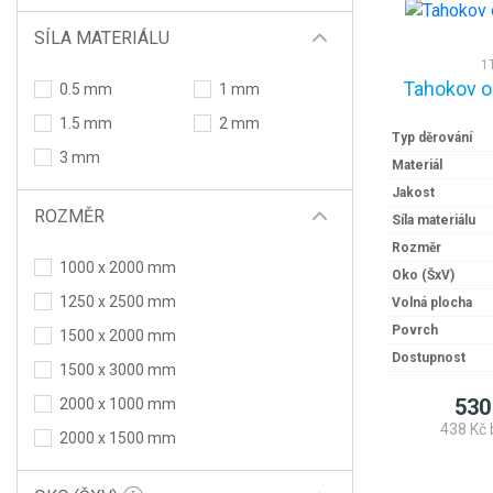
SÍLA MATERIÁLU
1
Tahokov o
0.5 mm
1 mm
1.5 mm
2 mm
Typ děrování
3 mm
Materiál
Jakost
ROZMĚR
Síla materiálu
Rozměr
1000 x 2000 mm
Oko (ŠxV)
1250 x 2500 mm
Volná plocha
Povrch
1500 x 2000 mm
Dostupnost
1500 x 3000 mm
530
2000 x 1000 mm
438 Kč 
2000 x 1500 mm