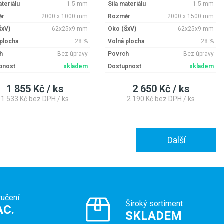
ateriálu
1.5 mm
Síla materiálu
1.5 mm
ěr
2000 x 1000 mm
Rozměr
2000 x 1500 mm
ŠxV)
62x25x9 mm
Oko (ŠxV)
62x25x9 mm
 plocha
28 %
Volná plocha
28 %
h
Bez úpravy
Povrch
Bez úpravy
pnost
skladem
Dostupnost
skladem
1 855 Kč / ks
2 650 Kč / ks
1 533 Kč bez DPH / ks
2 190 Kč bez DPH / ks
Další
ručení
Široký sortiment
AC.
SKLADEM