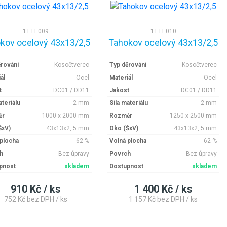
1T FE009
1T FE010
kov ocelový 43x13/2,5
Tahokov ocelový 43x13/2,5
ěrování
Kosočtverec
Typ děrování
Kosočtverec
ál
Ocel
Materiál
Ocel
t
DC01 / DD11
Jakost
DC01 / DD11
ateriálu
2 mm
Síla materiálu
2 mm
ěr
1000 x 2000 mm
Rozměr
1250 x 2500 mm
ŠxV)
43x13x2, 5 mm
Oko (ŠxV)
43x13x2, 5 mm
 plocha
62 %
Volná plocha
62 %
h
Bez úpravy
Povrch
Bez úpravy
pnost
skladem
Dostupnost
skladem
910 Kč / ks
1 400 Kč / ks
752 Kč bez DPH / ks
1 157 Kč bez DPH / ks