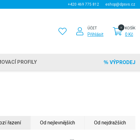
+420 469 775 812
eshop@dpsvs.cz
ÚČET
KOŠÍK
Přihlásit
0 Kč
OVACÍ PROFILY
VÝPRODEJ
ozí řazení
Od nejlevnějších
Od nejdražších