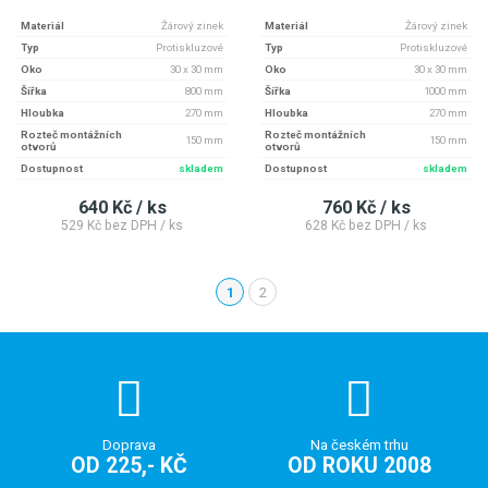
Materiál
Žárový zinek
Materiál
Žárový zinek
Typ
Protiskluzové
Typ
Protiskluzové
Oko
30 x 30 mm
Oko
30 x 30 mm
Šířka
800 mm
Šířka
1000 mm
Hloubka
270 mm
Hloubka
270 mm
Rozteč montážních
Rozteč montážních
150 mm
150 mm
otvorů
otvorů
Dostupnost
skladem
Dostupnost
skladem
640 Kč / ks
760 Kč / ks
529 Kč bez DPH / ks
628 Kč bez DPH / ks
1
2
(aktuální)
Doprava
Na českém trhu
OD 225,- KČ
OD ROKU 2008