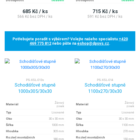
Dostupnost
skladem
Dostupnost
skladem
685 Kč / ks
715 Kč / ks
566 Kč bez DPH / ks
591 Kč bez DPH / ks
Potřebujete poradit s výběrem? Volejte našeho specialistu
+420
469 775 812
nebo pište na
eshop@dpsvs.cz
.
PS-XSL-013s
PS-XSL-014
Schodišťové stupně
Schodišťové stupně
1000x305/30x30
1100x270/30x30
Žárový
Žárový
Materiál
Materiál
zinek
zinek
Typ
Lisované
Typ
Lisované
Oko
30 x 30 mm
Oko
30 x 30 mm
Šířka
1000 mm
Šířka
1100 mm
Hloubka
305 mm
Hloubka
270 mm
Rozteč montážních
Rozteč montážních
180 mm
150 mm