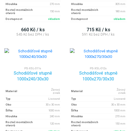
Hloubka
270 mm
Hloubka
305 mm
Rozteč montážních
Rozteč montážních
150 mm
180 mm
otvorů
otvorů
Dostupnost
skladem
Dostupnost
skladem
660 Kč / ks
715 Kč / ks
545 Kč bez DPH / ks
591 Kč bez DPH / ks
PS-XSL-011s
PS-XSL-012s
Schodišťové stupně
Schodišťové stupně
1000x240/30x30
1000x270/30x30
Žárový
Žárový
Materiál
Materiál
zinek
zinek
Typ
Lisované
Typ
Lisované
Oko
30 x 30 mm
Oko
30 x 30 mm
Šířka
1000 mm
Šířka
1000 mm
Hloubka
240 mm
Hloubka
270 mm
Rozteč montážních
Rozteč montážních
120 mm
150 mm
otvorů
otvorů