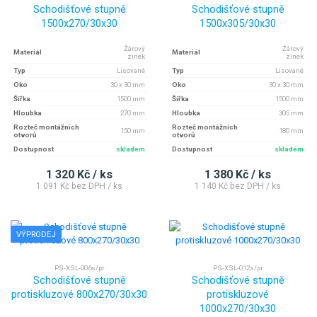
Schodišťové stupně
Schodišťové stupně
1500x270/30x30
1500x305/30x30
Žárový
Žárový
Materiál
Materiál
zinek
zinek
Typ
Lisované
Typ
Lisované
Oko
30 x 30 mm
Oko
30 x 30 mm
Šířka
1500 mm
Šířka
1500 mm
Hloubka
270 mm
Hloubka
305 mm
Rozteč montážních
Rozteč montážních
150 mm
180 mm
otvorů
otvorů
Dostupnost
skladem
Dostupnost
skladem
1 320 Kč / ks
1 380 Kč / ks
1 091 Kč bez DPH / ks
1 140 Kč bez DPH / ks
VÝPRODEJ
PS-XSL-006s/pr
PS-XSL-012s/pr
Schodišťové stupně
Schodišťové stupně
protiskluzové 800x270/30x30
protiskluzové
1000x270/30x30