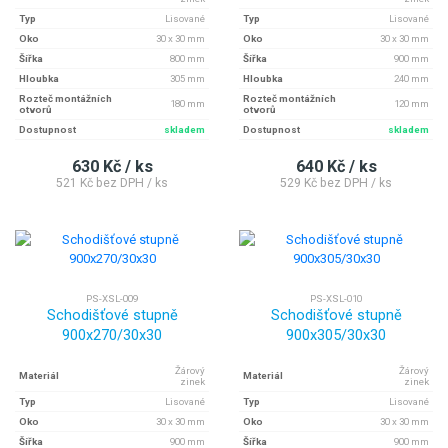
Typ
Lisované
Typ
Lisované
Oko
30 x 30 mm
Oko
30 x 30 mm
Šířka
800 mm
Šířka
900 mm
Hloubka
305 mm
Hloubka
240 mm
Rozteč montážních
Rozteč montážních
180 mm
120 mm
otvorů
otvorů
Dostupnost
skladem
Dostupnost
skladem
630 Kč / ks
640 Kč / ks
521 Kč bez DPH / ks
529 Kč bez DPH / ks
PS-XSL-009
PS-XSL-010
Schodišťové stupně
Schodišťové stupně
900x270/30x30
900x305/30x30
Žárový
Žárový
Materiál
Materiál
zinek
zinek
Typ
Lisované
Typ
Lisované
Oko
30 x 30 mm
Oko
30 x 30 mm
Šířka
900 mm
Šířka
900 mm