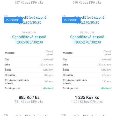
657 Kč bez DPH / ks
690 Kč bez DPH / ks
VÝPRODEJ
VÝPRODEJ
PS-XSL-017s
PS-XSL-018
Schodišťové stupně
Schodišťové stupně
1200x305/30x30
1300x270/30x30
Žárový
Žárový
Materiál
Materiál
zinek
zinek
Typ
Lisované
Typ
Lisované
Oko
30 x 30 mm
Oko
30 x 30 mm
Šířka
1200 mm
Šířka
1300 mm
Hloubka
305 mm
Hloubka
270 mm
Rozteč montážních
Rozteč montážních
180 mm
150 mm
otvorů
otvorů
Dostupnost
skladem
Dostupnost
skladem
885 Kč / ks
1 235 Kč / ks
731 Kč bez DPH / ks
1 021 Kč bez DPH / ks