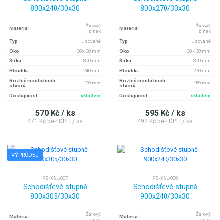
800x240/30x30
800x270/30x30
Žárový
Žárový
Materiál
Materiál
zinek
zinek
Typ
Lisované
Typ
Lisované
Oko
30 x 30 mm
Oko
30 x 30 mm
Šířka
800 mm
Šířka
800 mm
Hloubka
240 mm
Hloubka
270 mm
Rozteč montážních
Rozteč montážních
120 mm
150 mm
otvorů
otvorů
Dostupnost
skladem
Dostupnost
skladem
570 Kč / ks
595 Kč / ks
471 Kč bez DPH / ks
492 Kč bez DPH / ks
VÝPRODEJ
PS-XSL-007
PS-XSL-008
Schodišťové stupně
Schodišťové stupně
800x305/30x30
900x240/30x30
Žárový
Žárový
Materiál
Materiál
zinek
zinek