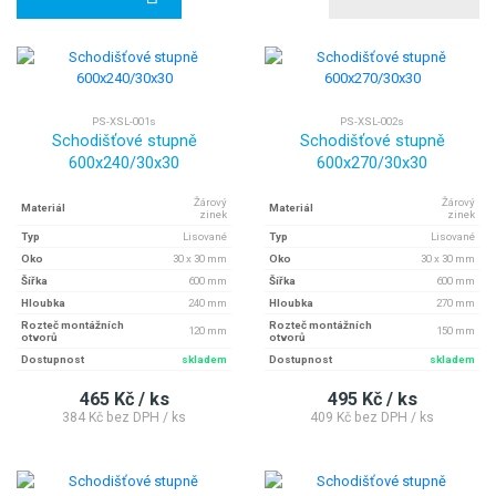
PS-XSL-001s
PS-XSL-002s
Schodišťové stupně
Schodišťové stupně
600x240/30x30
600x270/30x30
Žárový
Žárový
Materiál
Materiál
zinek
zinek
Typ
Lisované
Typ
Lisované
Oko
30 x 30 mm
Oko
30 x 30 mm
Šířka
600 mm
Šířka
600 mm
Hloubka
240 mm
Hloubka
270 mm
Rozteč montážních
Rozteč montážních
120 mm
150 mm
otvorů
otvorů
Dostupnost
skladem
Dostupnost
skladem
465 Kč / ks
495 Kč / ks
384 Kč bez DPH / ks
409 Kč bez DPH / ks