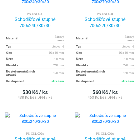
PS-XSL-003
PS-XSL-004
Schodišťové stupně
Schodišťové stupně
700x240/30x30
700x270/30x30
Žárový
Žárový
Materiál
Materiál
zinek
zinek
Typ
Lisované
Typ
Lisované
Oko
30 x 30 mm
Oko
30 x 30 mm
Šířka
700 mm
Šířka
700 mm
Hloubka
240 mm
Hloubka
270 mm
Rozteč montážních
Rozteč montážních
120 mm
150 mm
otvorů
otvorů
Dostupnost
skladem
Dostupnost
skladem
530 Kč / ks
560 Kč / ks
438 Kč bez DPH / ks
463 Kč bez DPH / ks
PS-XSL-005s
PS-XSL-006s
Schodišťové stupně
Schodišťové stupně