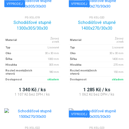
VÝPRODEJ
VÝPRODEJ
PS-XSL-019
PS-XSL-020
Schodišťové stupně
Schodišťové stupně
1300x305/30x30
1400x270/30x30
Žárový
Žárový
Materiál
Materiál
zinek
zinek
Typ
Lisované
Typ
Lisované
Oko
30 x 30 mm
Oko
30 x 30 mm
Šířka
1300 mm
Šířka
1400 mm
Hloubka
305 mm
Hloubka
270 mm
Rozteč montážních
Rozteč montážních
180 mm
150 mm
otvorů
otvorů
Dostupnost
skladem
Dostupnost
skladem
1 340 Kč / ks
1 285 Kč / ks
1 107 Kč bez DPH / ks
1 062 Kč bez DPH / ks
VÝPRODEJ
PS-XSL-022
PS-XSL-023