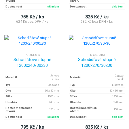
otvorů
otvorů
Dostupnost
skladem
Dostupnost
skladem
755 Kč / ks
825 Kč / ks
624 Kč bez DPH / ks
682 Kč bez DPH / ks
PS-XSL-015
PS-XSL-016s
Schodišťové stupně
Schodišťové stupně
1200x240/30x30
1200x270/30x30
Žárový
Žárový
Materiál
Materiál
zinek
zinek
Typ
Lisované
Typ
Lisované
Oko
30 x 30 mm
Oko
30 x 30 mm
Šířka
1200 mm
Šířka
1200 mm
Hloubka
240 mm
Hloubka
270 mm
Rozteč montážních
Rozteč montážních
120 mm
150 mm
otvorů
otvorů
Dostupnost
skladem
Dostupnost
skladem
795 Kč / ks
835 Kč / ks