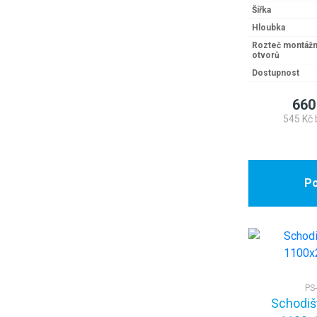
Šířka
Hloubka
Rozteč montážn
otvorů
Dostupnost
660
545 Kč 
Po
PS
Schodiš