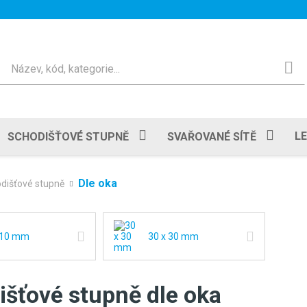
Hledat
L
SCHODIŠŤOVÉ STUPNĚ
SVAŘOVANÉ SÍTĚ
Dle oka
dišťové stupně
 10 mm
30 x 30 mm
šťové stupně dle oka