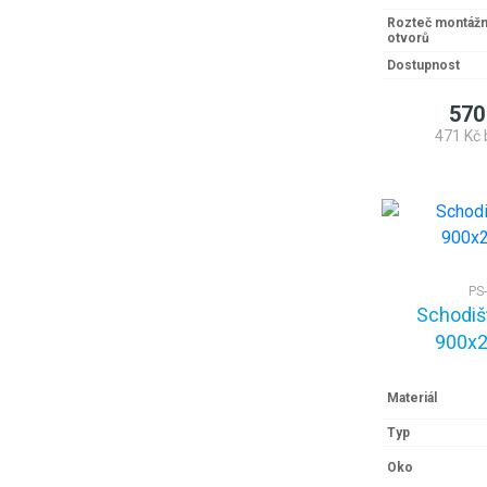
Rozteč montážn
otvorů
Dostupnost
570
471 Kč 
PS
Schodiš
900x2
Materiál
Typ
Oko