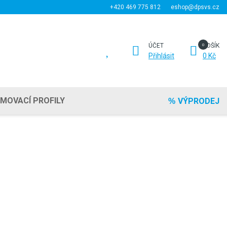
+420 469 775 812
eshop@dpsvs.cz
ÚČET
KOŠÍK
Přihlásit
0 Kč
EMOVACÍ PROFILY
VÝPRODEJ