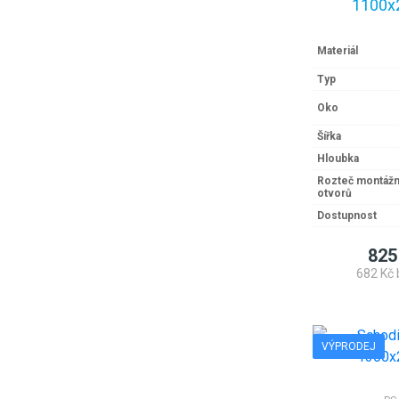
1100x
Materiál
Typ
Oko
Šířka
Hloubka
Rozteč montážn
otvorů
Dostupnost
825
682 Kč 
VÝPRODEJ