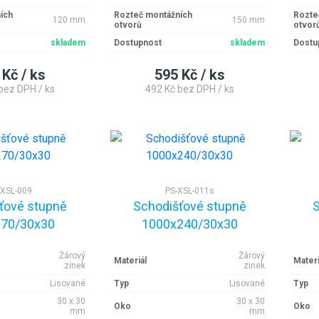
ích
Rozteč montážních
Rozte
120 mm
150 mm
otvorů
otvor
skladem
Dostupnost
skladem
Dostu
 Kč / ks
595 Kč / ks
bez DPH / ks
492 Kč bez DPH / ks
-XSL-009
PS-XSL-011s
ťové stupně
Schodišťové stupně
S
70/30x30
1000x240/30x30
Žárový
Žárový
Materiál
Materi
zinek
zinek
Lisované
Typ
Lisované
Typ
30 x 30
30 x 30
Oko
Oko
mm
mm