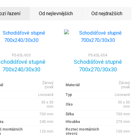
ozí řazení
Od nejlevnějších
Od nejdražších
PS-XSL-003
PS-XSL-004
chodišťové stupně
Schodišťové stupně
700x240/30x30
700x270/30x30
Žárový
Žárový
ál
Materiál
zinek
zinek
Lisované
Typ
Lisované
30 x 30
30 x 30
Oko
mm
mm
700 mm
Šířka
700 mm
ka
240 mm
Hloubka
270 mm
č montážních
Rozteč montážních
120 mm
150 mm
ů
otvorů