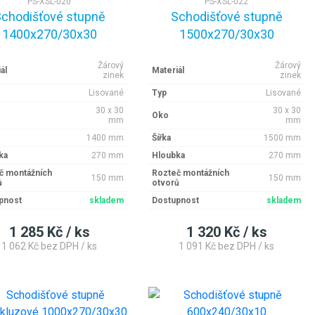
PS-XSL-020
PS-XSL-022
chodišťové stupně
Schodišťové stupně
1400x270/30x30
1500x270/30x30
Žárový
Žárový
ál
Materiál
zinek
zinek
Lisované
Typ
Lisované
30 x 30
30 x 30
Oko
mm
mm
1400 mm
Šířka
1500 mm
ka
270 mm
Hloubka
270 mm
č montážních
Rozteč montážních
150 mm
150 mm
ů
otvorů
pnost
skladem
Dostupnost
skladem
1 285 Kč / ks
1 320 Kč / ks
1 062 Kč bez DPH / ks
1 091 Kč bez DPH / ks