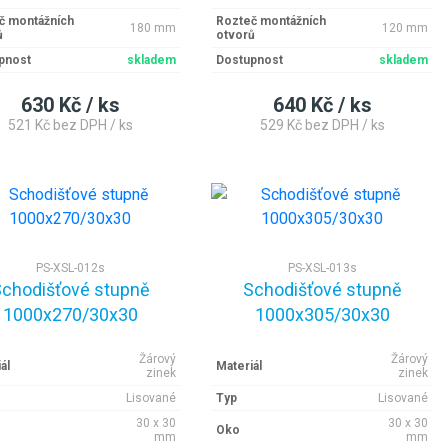
č montážních
Rozteč montážních
180 mm
120 mm
ů
otvorů
pnost
skladem
Dostupnost
skladem
630 Kč / ks
640 Kč / ks
521 Kč bez DPH / ks
529 Kč bez DPH / ks
PS-XSL-012s
PS-XSL-013s
chodišťové stupně
Schodišťové stupně
1000x270/30x30
1000x305/30x30
Žárový
Žárový
ál
Materiál
zinek
zinek
Lisované
Typ
Lisované
30 x 30
30 x 30
Oko
mm
mm