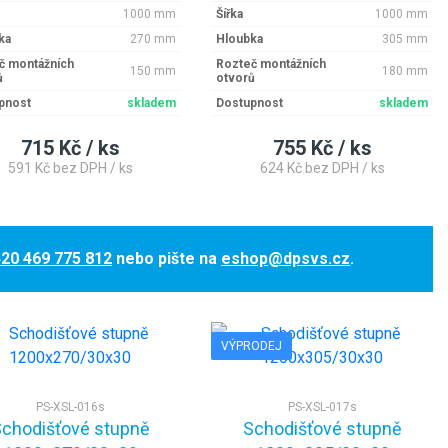
1000 mm
Šířka
1000 mm
ka
270 mm
Hloubka
305 mm
č montážních
Rozteč montážních
150 mm
180 mm
ů
otvorů
pnost
skladem
Dostupnost
skladem
715 Kč / ks
755 Kč / ks
591 Kč bez DPH / ks
624 Kč bez DPH / ks
20 469 775 812
nebo pište na
eshop@dpsvs.cz
.
VÝPRODEJ
PS-XSL-016s
PS-XSL-017s
chodišťové stupně
Schodišťové stupně