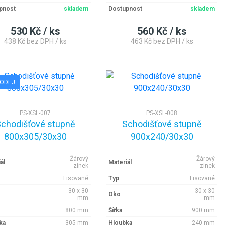
pnost
skladem
Dostupnost
skladem
530 Kč / ks
560 Kč / ks
438 Kč bez DPH / ks
463 Kč bez DPH / ks
ODEJ
PS-XSL-007
PS-XSL-008
chodišťové stupně
Schodišťové stupně
800x305/30x30
900x240/30x30
Žárový
Žárový
ál
Materiál
zinek
zinek
Lisované
Typ
Lisované
30 x 30
30 x 30
Oko
mm
mm
800 mm
Šířka
900 mm
ka
305 mm
Hloubka
240 mm