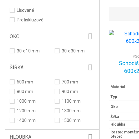
Lisované
Protiskluzové
OKO
30 x 10 mm
30 x 30 mm
PS-
Schodiš
ŠÍŘKA
600x2
600 mm
700 mm
Materiál
800 mm
900 mm
Typ
1000 mm
1100 mm
Oko
1200 mm
1300 mm
Šířka
1400 mm
1500 mm
Hloubka
Rozteč montážn
HLOUBKA
otvorů