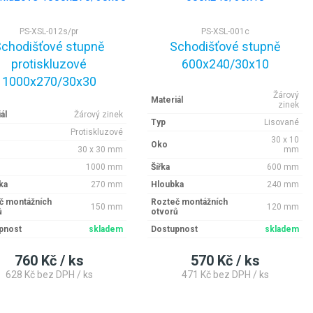
PS-XSL-012s/pr
PS-XSL-001c
chodišťové stupně
Schodišťové stupně
protiskluzové
600x240/30x10
1000x270/30x30
Žárový
Materiál
zinek
ál
Žárový zinek
Typ
Lisované
Protiskluzové
30 x 10
Oko
30 x 30 mm
mm
1000 mm
Šířka
600 mm
ka
270 mm
Hloubka
240 mm
č montážních
Rozteč montážních
150 mm
120 mm
ů
otvorů
pnost
skladem
Dostupnost
skladem
760 Kč / ks
570 Kč / ks
628 Kč bez DPH / ks
471 Kč bez DPH / ks