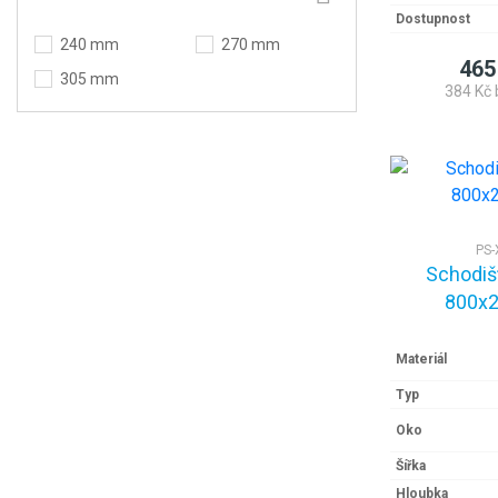
Dostupnost
240 mm
270 mm
465
305 mm
384 Kč 
PS-
Schodiš
800x2
Materiál
Typ
Oko
Šířka
Hloubka