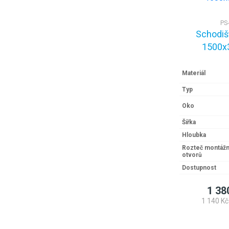
PS
Schodiš
1500x
Materiál
Typ
Oko
Šířka
Hloubka
Rozteč montážn
otvorů
Dostupnost
1 38
1 140 Kč