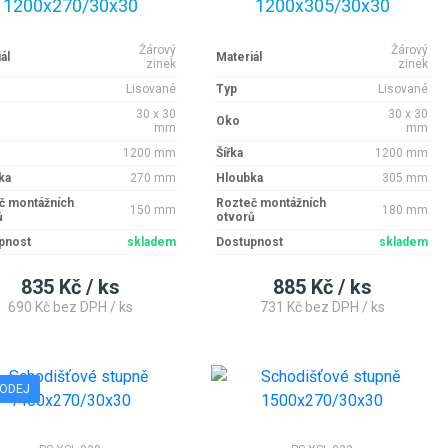
1200x270/30x30
1200x305/30x30
Žárový
Žárový
ál
Materiál
zinek
zinek
Lisované
Typ
Lisované
30 x 30
30 x 30
Oko
mm
mm
1200 mm
Šířka
1200 mm
ka
270 mm
Hloubka
305 mm
č montážních
Rozteč montážních
150 mm
180 mm
ů
otvorů
pnost
skladem
Dostupnost
skladem
835 Kč / ks
885 Kč / ks
690 Kč bez DPH / ks
731 Kč bez DPH / ks
ODEJ