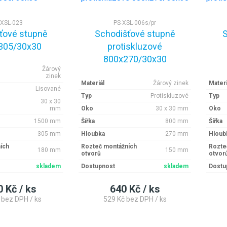
-XSL-023
PS-XSL-006s/pr
ťové stupně
Schodišťové stupně
S
305/30x30
protiskluzové
800x270/30x30
Žárový
zinek
Materiál
Žárový zinek
Materi
Lisované
Typ
Protiskluzové
Typ
30 x 30
mm
Oko
30 x 30 mm
Oko
1500 mm
Šířka
800 mm
Šířka
305 mm
Hloubka
270 mm
Hloub
ích
Rozteč montážních
Rozte
180 mm
150 mm
otvorů
otvor
skladem
Dostupnost
skladem
Dostu
0 Kč / ks
640 Kč / ks
 bez DPH / ks
529 Kč bez DPH / ks