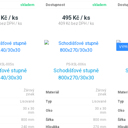
skladem
Dostupnost
skladem
Dostu
 Kč / ks
495 Kč / ks
bez DPH / ks
409 Kč bez DPH / ks
VÝPR
XSL-005s
PS-XSL-006s
ťové stupně
Schodišťové stupně
S
40/30x30
800x270/30x30
Žárový
Žárový
Materiál
Materi
zinek
zinek
Lisované
Typ
Lisované
Typ
30 x 30
30 x 30
Oko
Oko
mm
mm
800 mm
Šířka
800 mm
Šířka
240 mm
Hloubka
270 mm
Hloub