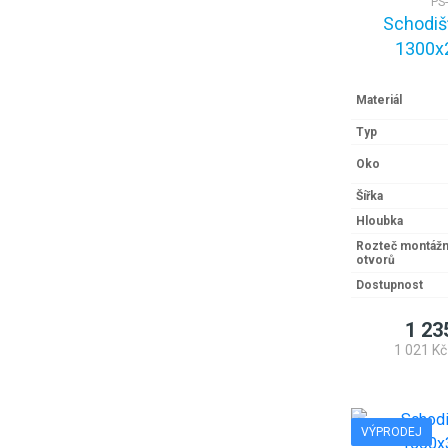
PS
Schodiš
1300x
Materiál
Typ
Oko
Šířka
Hloubka
Rozteč montážn
otvorů
Dostupnost
1 23
1 021 Kč
VÝPRODEJ