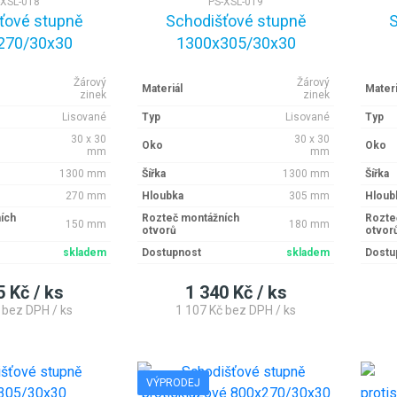
-XSL-018
PS-XSL-019
ťové stupně
Schodišťové stupně
S
270/30x30
1300x305/30x30
Žárový
Žárový
Materiál
Materi
zinek
zinek
Lisované
Typ
Lisované
Typ
30 x 30
30 x 30
Oko
Oko
mm
mm
1300 mm
Šířka
1300 mm
Šířka
270 mm
Hloubka
305 mm
Hloub
ích
Rozteč montážních
Rozte
150 mm
180 mm
otvorů
otvor
skladem
Dostupnost
skladem
Dostu
5 Kč / ks
1 340 Kč / ks
 bez DPH / ks
1 107 Kč bez DPH / ks
VÝPRODEJ