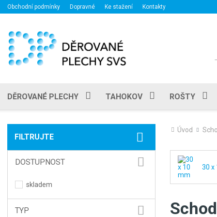
Obchodní podmínky
Dopravné
Ke stažení
Kontakty
DĚROVANÉ PLECHY
TAHOKOV
ROŠTY
Úvod
Scho
FILTRUJTE
DOSTUPNOST
30 x
skladem
Schodi
TYP