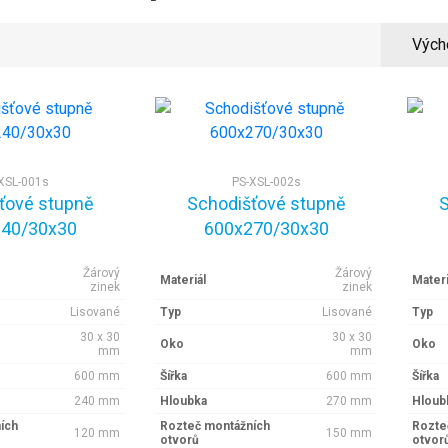
Vých
XSL-001s
PS-XSL-002s
ťové stupně
Schodišťové stupně
S
40/30x30
600x270/30x30
Žárový
Žárový
Materiál
Materi
zinek
zinek
Lisované
Typ
Lisované
Typ
30 x 30
30 x 30
Oko
Oko
mm
mm
600 mm
Šířka
600 mm
Šířka
240 mm
Hloubka
270 mm
Hloub
ích
Rozteč montážních
Rozte
120 mm
150 mm
otvorů
otvor