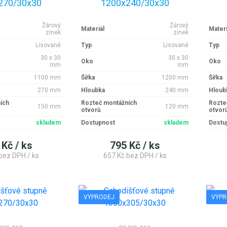
270/30x30
1200x240/30x30
Žárový
Žárový
Materiál
Materi
zinek
zinek
Lisované
Typ
Lisované
Typ
30 x 30
30 x 30
Oko
Oko
mm
mm
1100 mm
Šířka
1200 mm
Šířka
270 mm
Hloubka
240 mm
Hloub
ích
Rozteč montážních
Rozte
150 mm
120 mm
otvorů
otvor
skladem
Dostupnost
skladem
Dostu
 Kč / ks
795 Kč / ks
bez DPH / ks
657 Kč bez DPH / ks
VÝPRODEJ
VÝPR