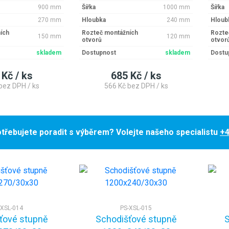
900 mm
Šířka
1000 mm
Šířka
270 mm
Hloubka
240 mm
Hloub
ích
Rozteč montážních
Rozte
150 mm
120 mm
otvorů
otvor
skladem
Dostupnost
skladem
Dostu
 Kč / ks
685 Kč / ks
bez DPH / ks
566 Kč bez DPH / ks
třebujete poradit s výběrem? Volejte našeho specialistu
+4
-XSL-014
PS-XSL-015
ťové stupně
Schodišťové stupně
S