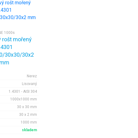
NE 1000s
 rošt mořený
.4301
0/30x30/30x2
mm
Nerez
Lisovaný
1.4301 - AISI 304
1000x1000 mm
30 x 30 mm
30 x 2 mm
1000 mm
skladem