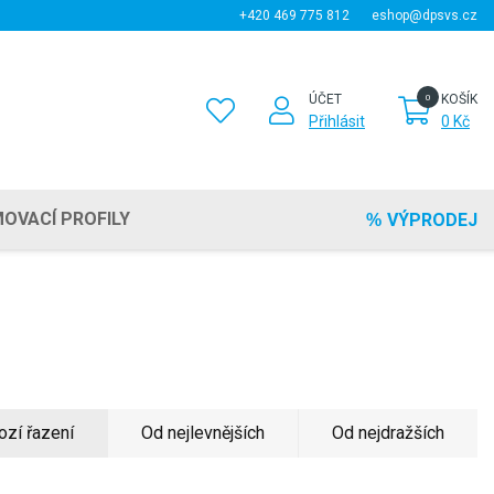
+420 469 775 812
eshop@dpsvs.cz
ÚČET
KOŠÍK
Přihlásit
0 Kč
OVACÍ PROFILY
VÝPRODEJ
ozí řazení
Od nejlevnějších
Od nejdražších