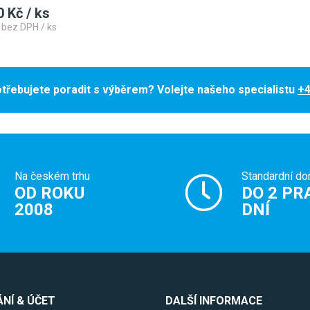
0 Kč / ks
 bez DPH / ks
třebujete poradit s výběrem? Volejte našeho specialistu
+4
Na českém trhu
Standardní do
OD ROKU
DO 2 PR
2008
DNÍ
NÍ & ÚČET
DALŠÍ INFORMACE