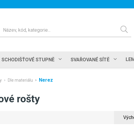
ledat
LEM
SCHODIŠŤOVÉ STUPNĚ
SVAŘOVANÉ SÍTĚ
Nerez
y
Dle materiálu
ové rošty
Vých