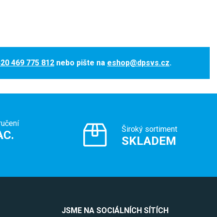
20 469 775 812
nebo pište na
eshop@dpsvs.cz
.
ručení
Široký sortiment
AC.
SKLADEM
JSME NA SOCIÁLNÍCH SÍTÍCH