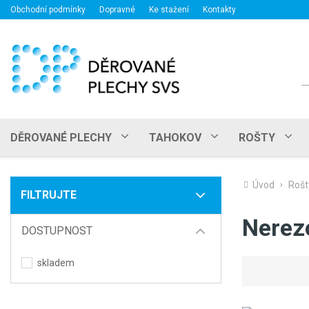
Obchodní podmínky
Dopravné
Ke stažení
Kontakty
H
DĚROVANÉ PLECHY
TAHOKOV
ROŠTY
Úvod
Rošt
FILTRUJTE
Nerez
DOSTUPNOST
skladem