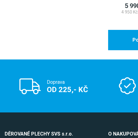
5 99
4 950 Kč
Po
Doprava
OD 225,- KČ
DĚROVANÉ PLECHY SVS s.r.o.
O NAKUPOVÁ