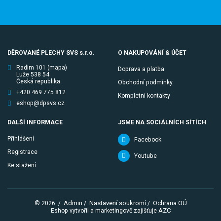
DĚROVANÉ PLECHY SVS s.r.o.
O NAKUPOVÁNÍ & ÚČET
Radim 101
(mapa)
Doprava a platba
Luže 538 54
Česká republika
Obchodní podmínky
+420 469 775 812
Kompletní kontakty
eshop@dpsvs.cz
DALŠÍ INFORMACE
JSME NA SOCIÁLNÍCH SÍTÍCH
Přihlášení
Facebook
Registrace
Youtube
Ke stažení
Admin
Nastavení soukromí
Ochrana OÚ
© 2026
/
/
/
AZC
Eshop vytvořil a marketingově zajišťuje