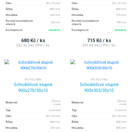
Oko
30 x 10 mm
Oko
30 x 10 mm
Šířka
800 mm
Šířka
800 mm
Hloubka
240 mm
Hloubka
270 mm
Rozteč montážních
Rozteč montážních
120 mm
150 mm
otvorů
otvorů
Dostupnost
skladem
Dostupnost
skladem
680 Kč / ks
715 Kč / ks
562 Kč bez DPH / ks
591 Kč bez DPH / ks
PS-XSL-009c
PS-XSL-010c
Schodišťové stupně
Schodišťové stupně
900x270/30x10
900x305/30x10
Žárový
Žárový
Materiál
Materiál
zinek
zinek
Typ
Lisované
Typ
Lisované
Oko
30 x 10 mm
Oko
30 x 10 mm
Šířka
900 mm
Šířka
900 mm
Hloubka
270 mm
Hloubka
305 mm