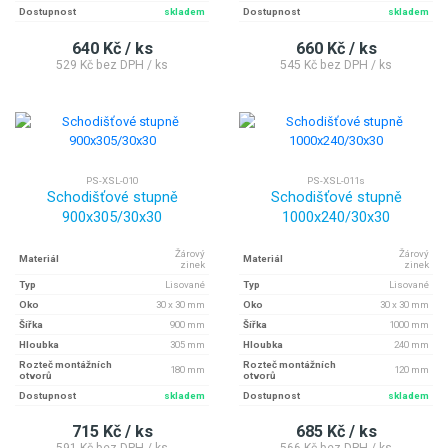
Dostupnost
skladem
Dostupnost
skladem
640 Kč / ks
660 Kč / ks
529 Kč bez DPH / ks
545 Kč bez DPH / ks
PS-XSL-010
PS-XSL-011s
Schodišťové stupně
Schodišťové stupně
900x305/30x30
1000x240/30x30
Žárový
Žárový
Materiál
Materiál
zinek
zinek
Typ
Lisované
Typ
Lisované
Oko
30 x 30 mm
Oko
30 x 30 mm
Šířka
900 mm
Šířka
1000 mm
Hloubka
305 mm
Hloubka
240 mm
Rozteč montážních
Rozteč montážních
180 mm
120 mm
otvorů
otvorů
Dostupnost
skladem
Dostupnost
skladem
715 Kč / ks
685 Kč / ks
591 Kč bez DPH / ks
566 Kč bez DPH / ks