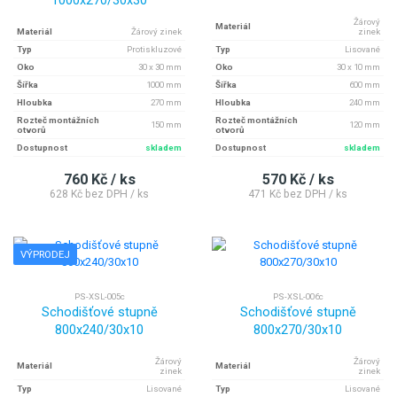
Žárový
Materiál
Materiál
Žárový zinek
zinek
Typ
Protiskluzové
Typ
Lisované
Oko
30 x 30 mm
Oko
30 x 10 mm
Šířka
1000 mm
Šířka
600 mm
Hloubka
270 mm
Hloubka
240 mm
Rozteč montážních
Rozteč montážních
150 mm
120 mm
otvorů
otvorů
Dostupnost
skladem
Dostupnost
skladem
760 Kč / ks
570 Kč / ks
628 Kč bez DPH / ks
471 Kč bez DPH / ks
VÝPRODEJ
PS-XSL-005c
PS-XSL-006c
Schodišťové stupně
Schodišťové stupně
800x240/30x10
800x270/30x10
Žárový
Žárový
Materiál
Materiál
zinek
zinek
Typ
Lisované
Typ
Lisované