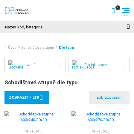
Hledat
Dle typu
Úvod
Schodišťové stupně
Lisované
Protiskluzové
Schodišťové stupně dle typu
ZOBRAZIT FILTR
PS-XSL-001s
PS-XSL-002s