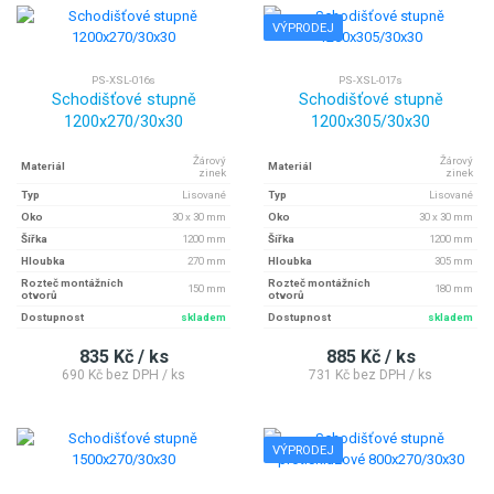
VÝPRODEJ
PS-XSL-016s
PS-XSL-017s
Schodišťové stupně
Schodišťové stupně
1200x270/30x30
1200x305/30x30
Žárový
Žárový
Materiál
Materiál
zinek
zinek
Typ
Lisované
Typ
Lisované
Oko
30 x 30 mm
Oko
30 x 30 mm
Šířka
1200 mm
Šířka
1200 mm
Hloubka
270 mm
Hloubka
305 mm
Rozteč montážních
Rozteč montážních
150 mm
180 mm
otvorů
otvorů
Dostupnost
skladem
Dostupnost
skladem
835 Kč / ks
885 Kč / ks
690 Kč bez DPH / ks
731 Kč bez DPH / ks
VÝPRODEJ