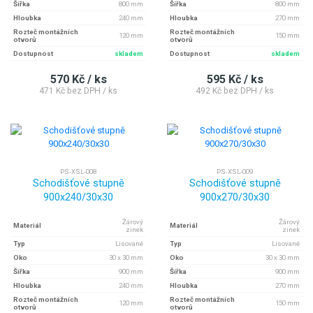
Šířka
800 mm
Šířka
800 mm
Hloubka
240 mm
Hloubka
270 mm
Rozteč montážních
Rozteč montážních
120 mm
150 mm
otvorů
otvorů
Dostupnost
skladem
Dostupnost
skladem
570 Kč / ks
595 Kč / ks
471 Kč bez DPH / ks
492 Kč bez DPH / ks
PS-XSL-008
PS-XSL-009
Schodišťové stupně
Schodišťové stupně
900x240/30x30
900x270/30x30
Žárový
Žárový
Materiál
Materiál
zinek
zinek
Typ
Lisované
Typ
Lisované
Oko
30 x 30 mm
Oko
30 x 30 mm
Šířka
900 mm
Šířka
900 mm
Hloubka
240 mm
Hloubka
270 mm
Rozteč montážních
Rozteč montážních
120 mm
150 mm
otvorů
otvorů