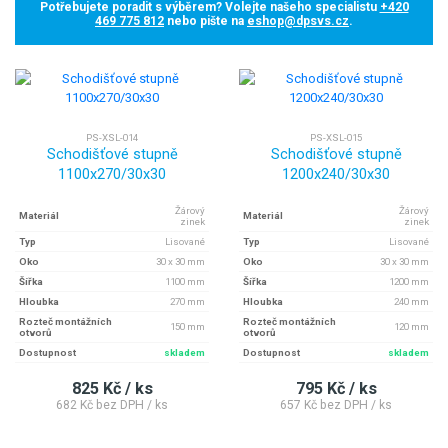
Potřebujete poradit s výběrem? Volejte našeho specialistu
+420
469 775 812
nebo pište na
eshop@dpsvs.cz
.
PS-XSL-014
PS-XSL-015
Schodišťové stupně
Schodišťové stupně
1100x270/30x30
1200x240/30x30
Žárový
Žárový
Materiál
Materiál
zinek
zinek
Typ
Lisované
Typ
Lisované
Oko
30 x 30 mm
Oko
30 x 30 mm
Šířka
1100 mm
Šířka
1200 mm
Hloubka
270 mm
Hloubka
240 mm
Rozteč montážních
Rozteč montážních
150 mm
120 mm
otvorů
otvorů
Dostupnost
skladem
Dostupnost
skladem
825 Kč / ks
795 Kč / ks
682 Kč bez DPH / ks
657 Kč bez DPH / ks