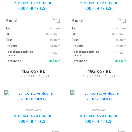
Schodišťové stupně
Schodišťové stupně
600x240/30x30
600x270/30x30
Žárový
Žárový
Materiál
Materiál
zinek
zinek
Typ
Lisované
Typ
Lisované
Oko
30 x 30 mm
Oko
30 x 30 mm
Šířka
600 mm
Šířka
600 mm
Hloubka
240 mm
Hloubka
270 mm
Rozteč montážních
Rozteč montážních
120 mm
150 mm
otvorů
otvorů
Dostupnost
skladem
Dostupnost
skladem
465 Kč / ks
495 Kč / ks
384 Kč bez DPH / ks
409 Kč bez DPH / ks
PS-XSL-003
PS-XSL-004
Schodišťové stupně
Schodišťové stupně
700x240/30x30
700x270/30x30
Žárový
Žárový