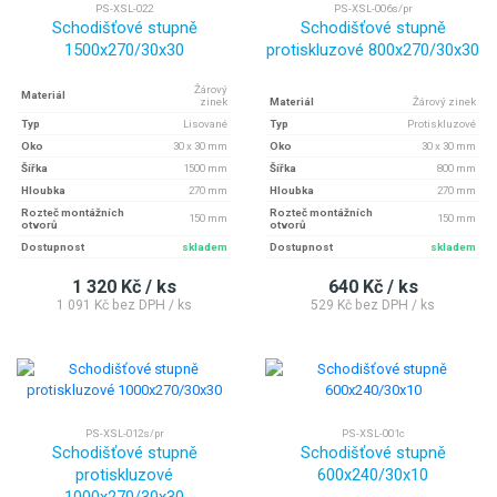
PS-XSL-022
PS-XSL-006s/pr
Schodišťové stupně
Schodišťové stupně
1500x270/30x30
protiskluzové 800x270/30x30
Žárový
Materiál
zinek
Materiál
Žárový zinek
Typ
Lisované
Typ
Protiskluzové
Oko
30 x 30 mm
Oko
30 x 30 mm
Šířka
1500 mm
Šířka
800 mm
Hloubka
270 mm
Hloubka
270 mm
Rozteč montážních
Rozteč montážních
150 mm
150 mm
otvorů
otvorů
Dostupnost
skladem
Dostupnost
skladem
1 320 Kč / ks
640 Kč / ks
1 091 Kč bez DPH / ks
529 Kč bez DPH / ks
PS-XSL-012s/pr
PS-XSL-001c
Schodišťové stupně
Schodišťové stupně
protiskluzové
600x240/30x10
1000x270/30x30