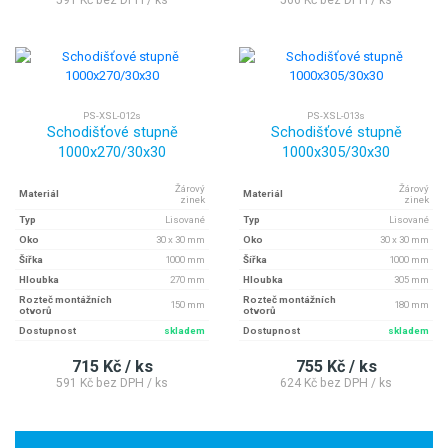
PS-XSL-012s
PS-XSL-013s
Schodišťové stupně
Schodišťové stupně
1000x270/30x30
1000x305/30x30
Žárový
Žárový
Materiál
Materiál
zinek
zinek
Typ
Lisované
Typ
Lisované
Oko
30 x 30 mm
Oko
30 x 30 mm
Šířka
1000 mm
Šířka
1000 mm
Hloubka
270 mm
Hloubka
305 mm
Rozteč montážních
Rozteč montážních
150 mm
180 mm
otvorů
otvorů
Dostupnost
skladem
Dostupnost
skladem
715 Kč / ks
755 Kč / ks
591 Kč bez DPH / ks
624 Kč bez DPH / ks