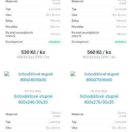
Materiál
Materiál
zinek
zinek
Typ
Lisované
Typ
Lisované
Oko
30 x 30 mm
Oko
30 x 30 mm
Šířka
700 mm
Šířka
700 mm
Hloubka
240 mm
Hloubka
270 mm
Rozteč montážních
Rozteč montážních
120 mm
150 mm
otvorů
otvorů
Dostupnost
skladem
Dostupnost
skladem
530 Kč / ks
560 Kč / ks
438 Kč bez DPH / ks
463 Kč bez DPH / ks
PS-XSL-005s
PS-XSL-006s
Schodišťové stupně
Schodišťové stupně
800x240/30x30
800x270/30x30
Žárový
Žárový
Materiál
Materiál
zinek
zinek
Typ
Lisované
Typ
Lisované
Oko
30 x 30 mm
Oko
30 x 30 mm