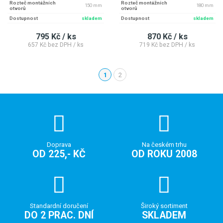
Rozteč montážních
Rozteč montážních
150 mm
180 mm
otvorů
otvorů
Dostupnost
skladem
Dostupnost
skladem
795 Kč / ks
870 Kč / ks
657 Kč bez DPH / ks
719 Kč bez DPH / ks
1
2
(aktuální)
Doprava
Na českém trhu
OD 225,- KČ
OD ROKU 2008
Standardní doručení
Široký sortiment
DO 2 PRAC. DNÍ
SKLADEM