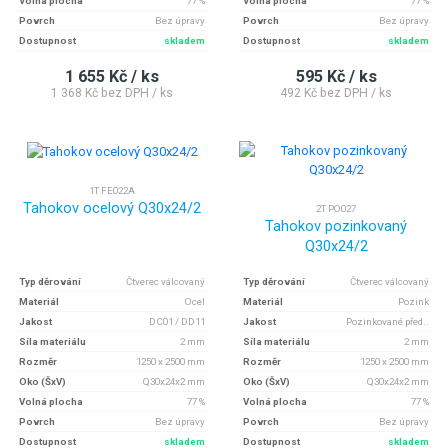
Volná plocha
77 %
Volná plocha
77 %
Povrch
Bez úpravy
Povrch
Bez úpravy
Dostupnost
skladem
Dostupnost
skladem
1 655 Kč / ks
595 Kč / ks
1 368 Kč bez DPH / ks
492 Kč bez DPH / ks
1T FE022A
Tahokov ocelový Q30x24/2
2T PO027
Tahokov pozinkovaný
Q30x24/2
Typ děrování
Čtverec válcovaný
Typ děrování
Čtverec válcovaný
Materiál
Ocel
Materiál
Pozink
Jakost
DC01 / DD11
Jakost
Pozinkované před..
Síla materiálu
2 mm
Síla materiálu
2 mm
Rozměr
1250 x 2500 mm
Rozměr
1250 x 2500 mm
Oko (ŠxV)
Q30x24x2 mm
Oko (ŠxV)
Q30x24x2 mm
Volná plocha
77 %
Volná plocha
77 %
Povrch
Bez úpravy
Povrch
Bez úpravy
Dostupnost
skladem
Dostupnost
skladem