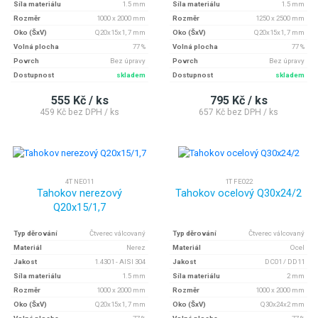
Síla materiálu
1.5 mm
Síla materiálu
1.5 mm
Rozměr
1000 x 2000 mm
Rozměr
1250 x 2500 mm
Oko (ŠxV)
Q20x15x1, 7 mm
Oko (ŠxV)
Q20x15x1, 7 mm
Volná plocha
77 %
Volná plocha
77 %
Povrch
Bez úpravy
Povrch
Bez úpravy
Dostupnost
skladem
Dostupnost
skladem
555 Kč / ks
795 Kč / ks
459 Kč bez DPH / ks
657 Kč bez DPH / ks
4T NE011
1T FE022
Tahokov nerezový
Tahokov ocelový Q30x24/2
Q20x15/1,7
Typ děrování
Čtverec válcovaný
Typ děrování
Čtverec válcovaný
Materiál
Nerez
Materiál
Ocel
Jakost
1.4301 - AISI 304
Jakost
DC01 / DD11
Síla materiálu
1.5 mm
Síla materiálu
2 mm
Rozměr
1000 x 2000 mm
Rozměr
1000 x 2000 mm
Oko (ŠxV)
Q20x15x1, 7 mm
Oko (ŠxV)
Q30x24x2 mm