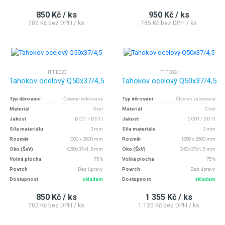
850 Kč / ks
950 Kč / ks
702 Kč bez DPH / ks
785 Kč bez DPH / ks
1T FE023
1T FE024
Tahokov ocelový Q50x37/4,5
Tahokov ocelový Q50x37/4,5
Typ děrování
Čtverec válcovaný
Typ děrování
Čtverec válcovaný
Materiál
Ocel
Materiál
Ocel
Jakost
DC01 / DD11
Jakost
DC01 / DD11
Síla materiálu
3 mm
Síla materiálu
3 mm
Rozměr
1000 x 2000 mm
Rozměr
1250 x 2500 mm
Oko (ŠxV)
Q50x37x4, 5 mm
Oko (ŠxV)
Q50x37x4, 5 mm
Volná plocha
75 %
Volná plocha
75 %
Povrch
Bez úpravy
Povrch
Bez úpravy
Dostupnost
skladem
Dostupnost
skladem
850 Kč / ks
1 355 Kč / ks
702 Kč bez DPH / ks
1 120 Kč bez DPH / ks