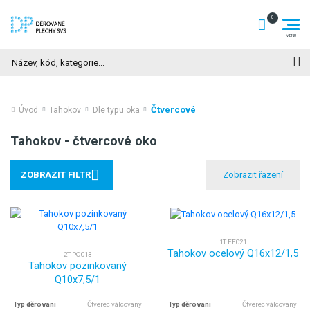
Hledat
Čtvercové
Úvod
Tahokov
Dle typu oka
Tahokov - čtvercové oko
ZOBRAZIT FILTR
1T FE021
Tahokov ocelový Q16x12/1,5
2T PO013
Tahokov pozinkovaný
Q10x7,5/1
Typ děrování
Čtverec válcovaný
Typ děrování
Čtverec válcovaný