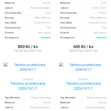
Materiál
Pozink
Materiál
Ocel
Jakost
Pozinkované před..
Jakost
DC01 / DD11
Síla materiálu
1 mm
Síla materiálu
1.5 mm
Rozměr
1250 x 2500 mm
Rozměr
1000 x 2000 mm
Oko (ŠxV)
Q10x7, 5x1 mm
Oko (ŠxV)
Q16x12x1, 5 mm
Volná plocha
75 %
Volná plocha
75 %
Povrch
Bez úpravy
Povrch
Bez úpravy
Dostupnost
skladem
Dostupnost
skladem
850 Kč / ks
605 Kč / ks
702 Kč bez DPH / ks
500 Kč bez DPH / ks
2T PO016
2T PO017
Tahokov pozinkovaný
Tahokov pozinkovaný
Q20x15/1,7
Q20x15/1,7
Typ děrování
Čtverec válcovaný
Typ děrování
Čtverec válcovaný
Materiál
Pozink
Materiál
Pozink
Jakost
Pozinkované před..
Jakost
Pozinkované před..