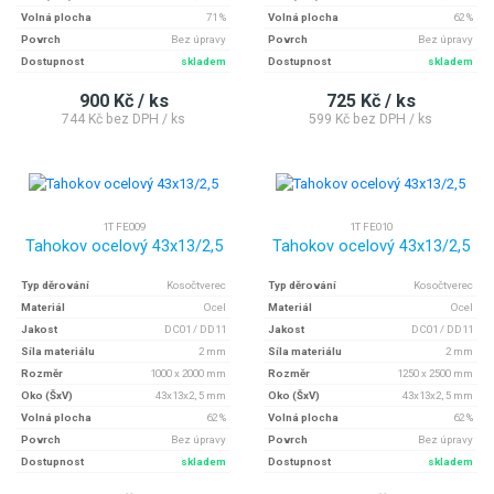
Volná plocha
71 %
Volná plocha
62 %
Povrch
Bez úpravy
Povrch
Bez úpravy
Dostupnost
skladem
Dostupnost
skladem
900 Kč / ks
725 Kč / ks
744 Kč bez DPH / ks
599 Kč bez DPH / ks
1T FE009
1T FE010
Tahokov ocelový 43x13/2,5
Tahokov ocelový 43x13/2,5
Typ děrování
Kosočtverec
Typ děrování
Kosočtverec
Materiál
Ocel
Materiál
Ocel
Jakost
DC01 / DD11
Jakost
DC01 / DD11
Síla materiálu
2 mm
Síla materiálu
2 mm
Rozměr
1000 x 2000 mm
Rozměr
1250 x 2500 mm
Oko (ŠxV)
43x13x2, 5 mm
Oko (ŠxV)
43x13x2, 5 mm
Volná plocha
62 %
Volná plocha
62 %
Povrch
Bez úpravy
Povrch
Bez úpravy
Dostupnost
skladem
Dostupnost
skladem