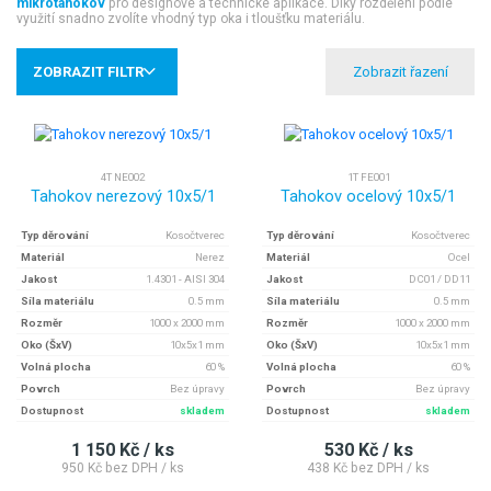
mikrotahokov
pro designové a technické aplikace. Díky rozdělení podle
využití snadno zvolíte vhodný typ oka i tloušťku materiálu.
ZOBRAZIT FILTR
4T NE002
1T FE001
Tahokov nerezový 10x5/1
Tahokov ocelový 10x5/1
Typ děrování
Kosočtverec
Typ děrování
Kosočtverec
Materiál
Nerez
Materiál
Ocel
Jakost
1.4301 - AISI 304
Jakost
DC01 / DD11
Síla materiálu
0.5 mm
Síla materiálu
0.5 mm
Rozměr
1000 x 2000 mm
Rozměr
1000 x 2000 mm
Oko (ŠxV)
10x5x1 mm
Oko (ŠxV)
10x5x1 mm
Volná plocha
60 %
Volná plocha
60 %
Povrch
Bez úpravy
Povrch
Bez úpravy
Dostupnost
skladem
Dostupnost
skladem
1 150 Kč / ks
530 Kč / ks
950 Kč bez DPH / ks
438 Kč bez DPH / ks