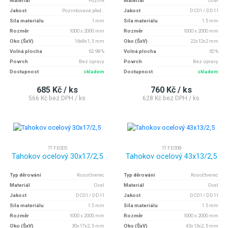
Materiál
Pozink
Materiál
Ocel
Jakost
Pozinkované před..
Jakost
DC01 / DD11
Síla materiálu
1 mm
Síla materiálu
1.5 mm
Rozměr
1000 x 2000 mm
Rozměr
1000 x 2000 mm
Oko (ŠxV)
16x8x1, 5 mm
Oko (ŠxV)
22x12x2 mm
Volná plocha
62.98 %
Volná plocha
60 %
Povrch
Bez úpravy
Povrch
Bez úpravy
Dostupnost
skladem
Dostupnost
skladem
685 Kč / ks
760 Kč / ks
566 Kč bez DPH / ks
628 Kč bez DPH / ks
1T FE005
1T FE008
Tahokov ocelový 30x17/2,5
Tahokov ocelový 43x13/2,5
Typ děrování
Kosočtverec
Typ děrování
Kosočtverec
Materiál
Ocel
Materiál
Ocel
Jakost
DC01 / DD11
Jakost
DC01 / DD11
Síla materiálu
1.5 mm
Síla materiálu
1.5 mm
Rozměr
1000 x 2000 mm
Rozměr
1000 x 2000 mm
Oko (ŠxV)
30x17x2, 5 mm
Oko (ŠxV)
43x13x2, 5 mm