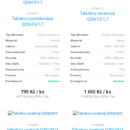
4T NE011
Tahokov nerezový
2T PO017
Tahokov pozinkovaný
Q20x15/1,7
Q20x15/1,7
Typ děrování
Čtverec válcovaný
Typ děrování
Čtverec válcovaný
Materiál
Pozink
Materiál
Nerez
Jakost
Pozinkované před..
Jakost
1.4301 - AISI 304
Síla materiálu
1.5 mm
Síla materiálu
1.5 mm
Rozměr
1250 x 2500 mm
Rozměr
1000 x 2000 mm
Oko (ŠxV)
Q20x15x1, 7 mm
Oko (ŠxV)
Q20x15x1, 7 mm
Volná plocha
77 %
Volná plocha
77 %
Povrch
Bez úpravy
Povrch
Bez úpravy
Dostupnost
skladem
Dostupnost
skladem
795 Kč / ks
1 655 Kč / ks
657 Kč bez DPH / ks
1 368 Kč bez DPH / ks
1T FE022
1T FE022A
Tahokov ocelový Q30x24/2
Tahokov ocelový Q30x24/2