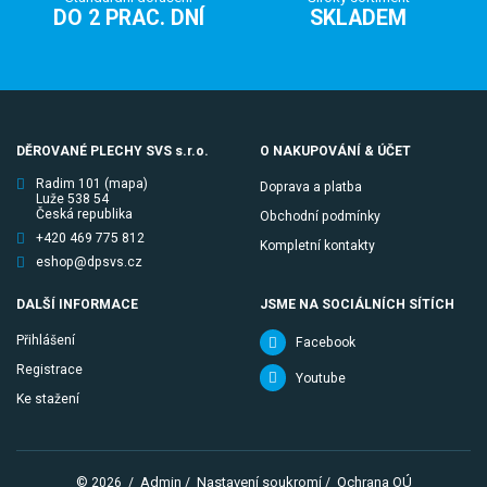
DO 2 PRAC. DNÍ
SKLADEM
DĚROVANÉ PLECHY SVS s.r.o.
O NAKUPOVÁNÍ & ÚČET
Radim 101
(mapa)
Doprava a platba
Luže 538 54
Česká republika
Obchodní podmínky
+420 469 775 812
Kompletní kontakty
eshop@dpsvs.cz
DALŠÍ INFORMACE
JSME NA SOCIÁLNÍCH SÍTÍCH
Přihlášení
Facebook
Registrace
Youtube
Ke stažení
Admin
Nastavení soukromí
Ochrana OÚ
© 2026
/
/
/