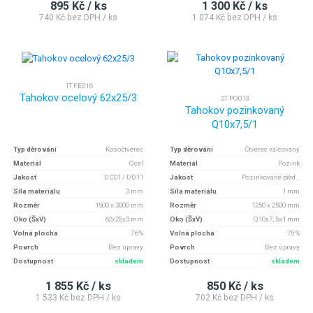
895 Kč / ks
1 300 Kč / ks
740 Kč bez DPH / ks
1 074 Kč bez DPH / ks
1T FE016
Tahokov ocelový 62x25/3
2T PO013
Tahokov pozinkovaný
Q10x7,5/1
Typ děrování
Kosočtverec
Typ děrování
Čtverec válcovaný
Materiál
Ocel
Materiál
Pozink
Jakost
DC01 / DD11
Jakost
Pozinkované před..
Síla materiálu
3 mm
Síla materiálu
1 mm
Rozměr
1500 x 3000 mm
Rozměr
1250 x 2500 mm
Oko (ŠxV)
62x25x3 mm
Oko (ŠxV)
Q10x7, 5x1 mm
Volná plocha
76 %
Volná plocha
75 %
Povrch
Bez úpravy
Povrch
Bez úpravy
Dostupnost
skladem
Dostupnost
skladem
1 855 Kč / ks
850 Kč / ks
1 533 Kč bez DPH / ks
702 Kč bez DPH / ks