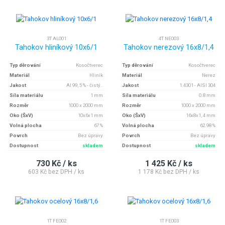
3T AL001
4T NE003
Tahokov hliníkový 10x6/1
Tahokov nerezový 16x8/1,4
Typ děrování
Kosočtverec
Typ děrování
Kosočtverec
Materiál
Hliník
Materiál
Nerez
Jakost
Al 99, 5 % - čistý..
Jakost
1.4301 - AISI 304
Síla materiálu
1 mm
Síla materiálu
0.8 mm
Rozměr
1000 x 2000 mm
Rozměr
1000 x 2000 mm
Oko (ŠxV)
10x6x1 mm
Oko (ŠxV)
16x8x1, 4 mm
Volná plocha
67 %
Volná plocha
62.98 %
Povrch
Bez úpravy
Povrch
Bez úpravy
Dostupnost
skladem
Dostupnost
skladem
730 Kč / ks
1 425 Kč / ks
603 Kč bez DPH / ks
1 178 Kč bez DPH / ks
1T FE002
1T FE003