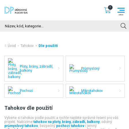
Hledat
Dle použití
Úvod
Tahokov
Ploty, brány, zábradlí,
Průmyslový
balkony
Pochozí
Mikrotahokov
Tahokov dle použití
Vyberte si tahokov podle použití a rychle najděte správné řešení pro váš
projekt. Nabízíme
t
ahokov na ploty, brány, zábradlí, balkony
, odolný
průmyslový tahokov
, bezpečný
pochozí tahokov
i jemný