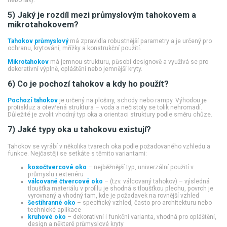
5) Jaký je rozdíl mezi průmyslovým tahokovem a
mikrotahokovem?
Tahokov průmyslový
má zpravidla robustnější parametry a je určený pro
ochranu, krytování, mřížky a konstrukční použití.
Mikrotahokov
má jemnou strukturu, působí designově a využívá se pro
dekorativní výplně, opláštění nebo jemnější kryty.
6) Co je pochozí tahokov a kdy ho použít?
Pochozí tahokov
je určený na plošiny, schody nebo rampy. Výhodou je
protiskluz a otevřená struktura – voda a nečistoty se tolik nehromadí.
Důležité je zvolit vhodný typ oka a orientaci struktury podle směru chůze.
7) Jaké typy oka u tahokovu existují?
Tahokov se vyrábí v několika tvarech oka podle požadovaného vzhledu a
funkce. Nejčastěji se setkáte s těmito variantami:
kosočtvercové oko
– nejběžnější typ, univerzální použití v
průmyslu i exteriéru
válcované čtvercové oko
– (tzv. válcovaný tahokov) – výsledná
tloušťka materiálu v profilu je shodná s tloušťkou plechu, povrch je
vyrovnaný a vhodný tam, kde je požadavek na rovnější vzhled
šestihranné oko
– specifický vzhled, často pro architekturu nebo
technické aplikace
kruhové oko
– dekorativní i funkční varianta, vhodná pro opláštění,
design a některé průmyslové kryty