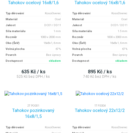
Tahokov ocelový 16x8/1,6
Tahokov ocelový 16x8/1,6
Typ děrování
Kosočtverec
Typ děrování
Kosočtverec
Materiál
Ocel
Materiál
Ocel
Jakost
DC01 / DD11
Jakost
DC01 / DD11
Síla materiálu
1 mm
Síla materiálu
1.5 mm
Rozměr
1000 x 2000 mm
Rozměr
1000 x 2000 mm
Oko (ŠxV)
16x8x1, 6 mm
Oko (ŠxV)
16x8x1, 6 mm
Volná plocha
67 %
Volná plocha
67 %
Povrch
Bez úpravy
Povrch
Bez úpravy
Dostupnost
skladem
Dostupnost
skladem
635 Kč / ks
895 Kč / ks
525 Kč bez DPH / ks
740 Kč bez DPH / ks
2T PO001
1T FE004
Tahokov pozinkovaný
Tahokov ocelový 22x12/2
16x8/1,5
Typ děrování
Kosočtverec
Typ děrování
Kosočtverec