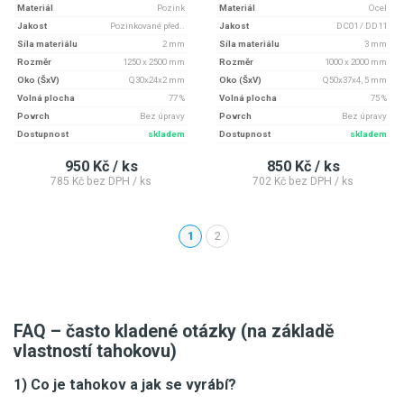
Materiál
Pozink
Materiál
Ocel
Jakost
Pozinkované před..
Jakost
DC01 / DD11
Síla materiálu
2 mm
Síla materiálu
3 mm
Rozměr
1250 x 2500 mm
Rozměr
1000 x 2000 mm
Oko (ŠxV)
Q30x24x2 mm
Oko (ŠxV)
Q50x37x4, 5 mm
Volná plocha
77 %
Volná plocha
75 %
Povrch
Bez úpravy
Povrch
Bez úpravy
Dostupnost
skladem
Dostupnost
skladem
950 Kč / ks
850 Kč / ks
785 Kč bez DPH / ks
702 Kč bez DPH / ks
1
2
(aktuální)
FAQ – často kladené otázky (na základě
vlastností tahokovu)
1) Co je tahokov a jak se vyrábí?