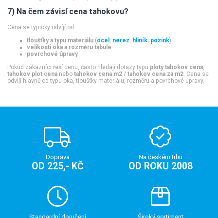
7) Na čem závisí cena tahokovu?
Cena se typicky odvíjí od:
tloušťky a typu materiálu
(
ocel
,
nerez
,
hliník
,
pozink
)
velikosti oka a rozměru tabule
povrchové úpravy
Pokud zákazníci řeší cenu, často hledají dotazy typu
ploty tahokov cena
,
tahokov plot cena
nebo
tahokov cena m2
/
tahokov cena za m2
. Cena se
odvíjí hlavně od typu oka, tloušťky materiálu, rozměru a povrchové úpravy.
Doprava
Na českém trhu
OD 225,- KČ
OD ROKU 2008
Standardní doručení
Široký sortiment