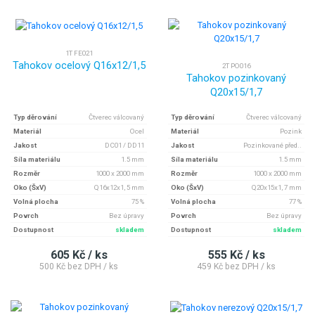
1T FE021
Tahokov ocelový Q16x12/1,5
2T PO016
Tahokov pozinkovaný
Q20x15/1,7
Typ děrování
Čtverec válcovaný
Typ děrování
Čtverec válcovaný
Materiál
Ocel
Materiál
Pozink
Jakost
DC01 / DD11
Jakost
Pozinkované před..
Síla materiálu
1.5 mm
Síla materiálu
1.5 mm
Rozměr
1000 x 2000 mm
Rozměr
1000 x 2000 mm
Oko (ŠxV)
Q16x12x1, 5 mm
Oko (ŠxV)
Q20x15x1, 7 mm
Volná plocha
75 %
Volná plocha
77 %
Povrch
Bez úpravy
Povrch
Bez úpravy
Dostupnost
skladem
Dostupnost
skladem
605 Kč / ks
555 Kč / ks
500 Kč bez DPH / ks
459 Kč bez DPH / ks