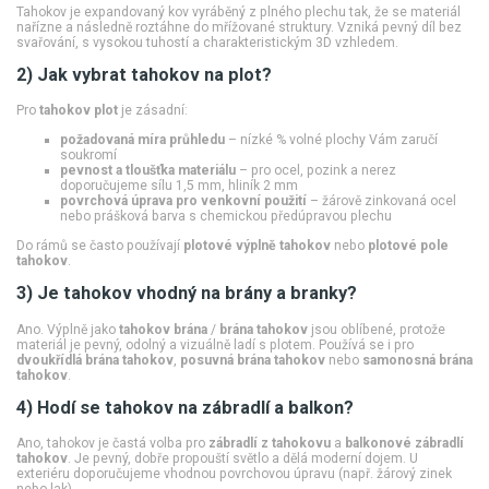
Tahokov je expandovaný kov vyráběný z plného plechu tak, že se materiál
nařízne a následně roztáhne do mřížované struktury. Vzniká pevný díl bez
svařování, s vysokou tuhostí a charakteristickým 3D vzhledem.
2) Jak vybrat tahokov na plot?
Pro
tahokov plot
je zásadní:
požadovaná míra průhledu
– nízké % volné plochy Vám zaručí
soukromí
pevnost a tloušťka materiálu
– pro ocel, pozink a nerez
doporučujeme sílu 1,5 mm, hliník 2 mm
povrchová úprava pro venkovní použití
– žárově zinkovaná ocel
nebo prášková barva s chemickou předúpravou plechu
Do rámů se často používají
plotové výplně tahokov
nebo
plotové pole
tahokov
.
3) Je tahokov vhodný na brány a branky?
Ano. Výplně jako
tahokov brána
/
brána tahokov
jsou oblíbené, protože
materiál je pevný, odolný a vizuálně ladí s plotem. Používá se i pro
dvoukřídlá brána tahokov
,
posuvná brána tahokov
nebo
samonosná brána
tahokov
.
4) Hodí se tahokov na zábradlí a balkon?
Ano, tahokov je častá volba pro
zábradlí z tahokovu
a
balkonové zábradlí
tahokov
. Je pevný, dobře propouští světlo a dělá moderní dojem. U
exteriéru doporučujeme vhodnou povrchovou úpravu (např. žárový zinek
nebo lak).