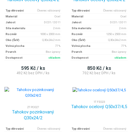
Typ děrování
Čtverec válcovaný
Typ děrování
Čtverec válcovaný
Materiál
Ocel
Materiál
Ocel
Jakost
DC01 / DD11
Jakost
DC01 / DD11
Síla materiálu
2 mm
Síla materiálu
2 mm
Rozměr
1000 x 2000 mm
Rozměr
1250 x 2500 mm
Oko (ŠxV)
Q30x24x2 mm
Oko (ŠxV)
Q30x24x2 mm
Volná plocha
77 %
Volná plocha
77 %
Povrch
Bez úpravy
Povrch
Bez úpravy
Dostupnost
skladem
Dostupnost
skladem
595 Kč / ks
850 Kč / ks
492 Kč bez DPH / ks
702 Kč bez DPH / ks
1T FE023
Tahokov ocelový Q50x37/4,5
2T PO027
Tahokov pozinkovaný
Q30x24/2
Typ děrování
Čtverec válcovaný
Typ děrování
Čtverec válcovaný