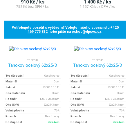
910 Kč / ks
1 400 Kč / ks
752 Kč bez DPH / ks
1 157 Kč bez DPH / ks
Potřebujete poradit s výběrem? Volejte našeho specialistu
+420
469 775 812
nebo pište na
eshop@dpsvs.cz
.
1T FE012
1T FE015
Tahokov ocelový 62x25/3
Tahokov ocelový 62x25/3
Typ děrování
Kosočtverec
Typ děrování
Kosočtverec
Materiál
Ocel
Materiál
Ocel
Jakost
DC01 / DD11
Jakost
DC01 / DD11
Síla materiálu
3 mm
Síla materiálu
3 mm
Rozměr
1000 x 2000 mm
Rozměr
1250 x 2500 mm
Oko (ŠxV)
62x25x3 mm
Oko (ŠxV)
62x25x3 mm
Volná plocha
76 %
Volná plocha
76 %
Povrch
Bez úpravy
Povrch
Bez úpravy
Dostupnost
skladem
Dostupnost
skladem