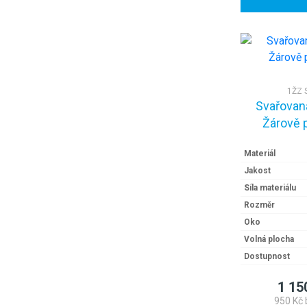
1ŽZ 
Svařovaná
Žárově 
Materiál
Jakost
Síla materiálu
Rozměr
Oko
Volná plocha
Dostupnost
1 15
950 Kč 