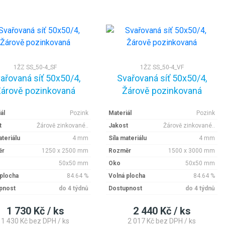
1ŽZ SS_50-4_SF
1ŽZ SS_50-4_VF
ařovaná síť 50x50/4,
Svařovaná síť 50x50/4,
árově pozinkovaná
Žárově pozinkovaná
ál
Pozink
Materiál
Pozink
t
Žárově zinkované..
Jakost
Žárově zinkované..
ateriálu
4 mm
Síla materiálu
4 mm
ěr
1250 x 2500 mm
Rozměr
1500 x 3000 mm
50x50 mm
Oko
50x50 mm
 plocha
84.64 %
Volná plocha
84.64 %
pnost
do 4 týdnů
Dostupnost
do 4 týdnů
1 730 Kč / ks
2 440 Kč / ks
1 430 Kč bez DPH / ks
2 017 Kč bez DPH / ks