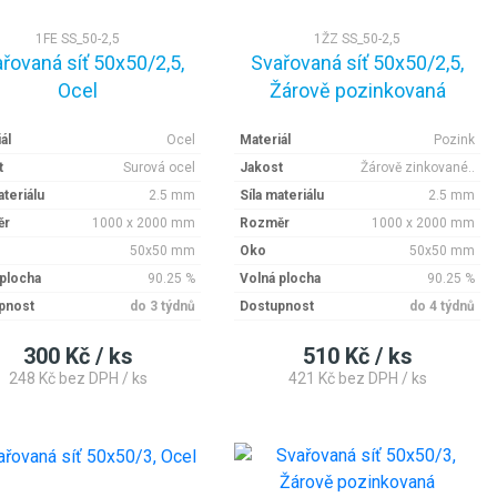
1FE SS_50-2,5
1ŽZ SS_50-2,5
řovaná síť 50x50/2,5,
Svařovaná síť 50x50/2,5,
Ocel
Žárově pozinkovaná
ál
Ocel
Materiál
Pozink
t
Surová ocel
Jakost
Žárově zinkované..
ateriálu
2.5 mm
Síla materiálu
2.5 mm
ěr
1000 x 2000 mm
Rozměr
1000 x 2000 mm
50x50 mm
Oko
50x50 mm
 plocha
90.25 %
Volná plocha
90.25 %
pnost
do 3 týdnů
Dostupnost
do 4 týdnů
300 Kč / ks
510 Kč / ks
248 Kč bez DPH / ks
421 Kč bez DPH / ks