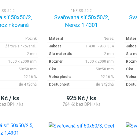
 SS_50-2
1NE SS_50-2
 síť 50x50/2,
Svařovaná síť 50x50/2,
Sva
pozinkovaná
Nerez 1.4301
Pozink
Materiál
Nerez
Materi
Žárově zinkované..
Jakost
1.4301 - AISI 304
Jakos
2 mm
Síla materiálu
2 mm
Síla m
1000 x 2000 mm
Rozměr
1000 x 2000 mm
Rozm
50x50 mm
Oko
50x50 mm
Oko
92.16 %
Volná plocha
92.16 %
Volná
do 4 týdnů
Dostupnost
do 3 týdnů
Dostu
 Kč / ks
925 Kč / ks
bez DPH / ks
764 Kč bez DPH / ks