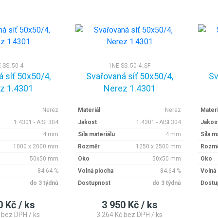
 SS_50-4
1NE SS_50-4_SF
 síť 50x50/4,
Svařovaná síť 50x50/4,
Sv
z 1.4301
Nerez 1.4301
Nerez
Materiál
Nerez
Materi
1.4301 - AISI 304
Jakost
1.4301 - AISI 304
Jakos
4 mm
Síla materiálu
4 mm
Síla m
1000 x 2000 mm
Rozměr
1250 x 2500 mm
Rozm
50x50 mm
Oko
50x50 mm
Oko
84.64 %
Volná plocha
84.64 %
Volná
do 3 týdnů
Dostupnost
do 3 týdnů
Dostu
0 Kč / ks
3 950 Kč / ks
 bez DPH / ks
3 264 Kč bez DPH / ks