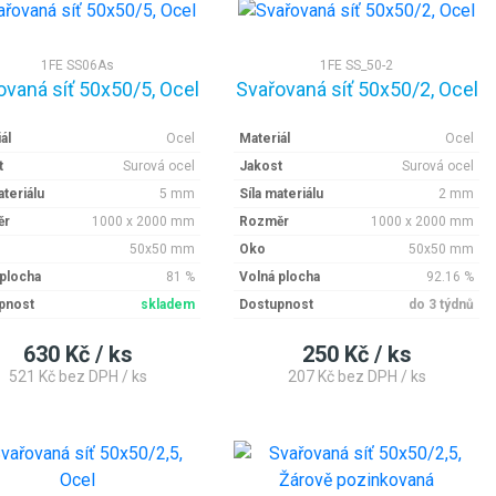
1FE SS06As
1FE SS_50-2
ovaná síť 50x50/5, Ocel
Svařovaná síť 50x50/2, Ocel
ál
Ocel
Materiál
Ocel
t
Surová ocel
Jakost
Surová ocel
ateriálu
5 mm
Síla materiálu
2 mm
ěr
1000 x 2000 mm
Rozměr
1000 x 2000 mm
50x50 mm
Oko
50x50 mm
 plocha
81 %
Volná plocha
92.16 %
pnost
skladem
Dostupnost
do 3 týdnů
630 Kč / ks
250 Kč / ks
521 Kč bez DPH / ks
207 Kč bez DPH / ks