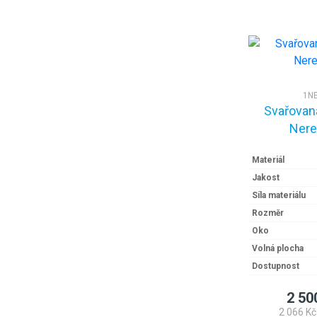
1NE
Svařovaná
Nere
Materiál
Jakost
Síla materiálu
Rozměr
Oko
Volná plocha
Dostupnost
2 50
2 066 Kč