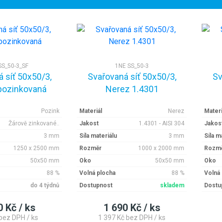
SS_50-3_SF
1NE SS_50-3
 síť 50x50/3,
Svařovaná síť 50x50/3,
Sv
pozinkovaná
Nerez 1.4301
Pozink
Materiál
Nerez
Materi
Žárově zinkované..
Jakost
1.4301 - AISI 304
Jakos
3 mm
Síla materiálu
3 mm
Síla m
1250 x 2500 mm
Rozměr
1000 x 2000 mm
Rozm
50x50 mm
Oko
50x50 mm
Oko
88 %
Volná plocha
88 %
Volná
do 4 týdnů
Dostupnost
skladem
Dostu
0 Kč / ks
1 690 Kč / ks
bez DPH / ks
1 397 Kč bez DPH / ks