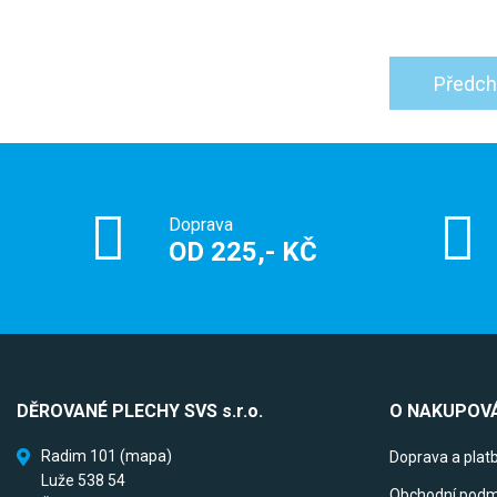
Předch
Doprava
OD 225,- KČ
DĚROVANÉ PLECHY SVS s.r.o.
O NAKUPOVÁ
Radim 101
(mapa)
Doprava a plat
Luže 538 54
Obchodní podm