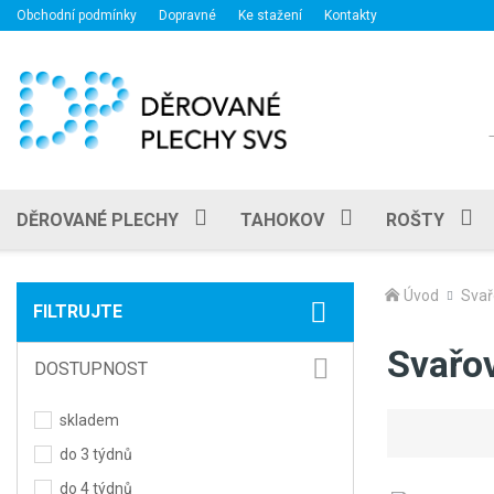
Obchodní podmínky
Dopravné
Ke stažení
Kontakty
DĚROVANÉ PLECHY
TAHOKOV
ROŠTY
Úvod
Svař
FILTRUJTE
Svařov
DOSTUPNOST
skladem
do 3 týdnů
do 4 týdnů