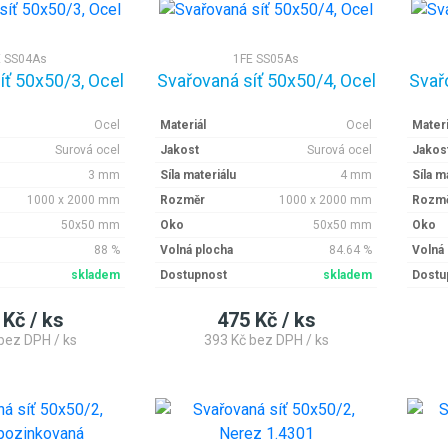
E SS04As
1FE SS05As
íť 50x50/3, Ocel
Svařovaná síť 50x50/4, Ocel
Svař
Ocel
Materiál
Ocel
Materi
Surová ocel
Jakost
Surová ocel
Jakos
3 mm
Síla materiálu
4 mm
Síla m
1000 x 2000 mm
Rozměr
1000 x 2000 mm
Rozm
50x50 mm
Oko
50x50 mm
Oko
88 %
Volná plocha
84.64 %
Volná
skladem
Dostupnost
skladem
Dostu
 Kč / ks
475 Kč / ks
bez DPH / ks
393 Kč bez DPH / ks