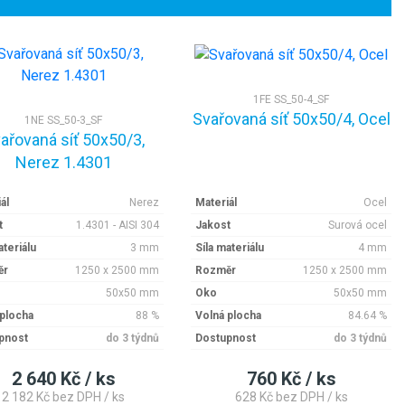
1FE SS_50-4_SF
Svařovaná síť 50x50/4, Ocel
1NE SS_50-3_SF
ařovaná síť 50x50/3,
Nerez 1.4301
ál
Nerez
Materiál
Ocel
t
1.4301 - AISI 304
Jakost
Surová ocel
ateriálu
3 mm
Síla materiálu
4 mm
ěr
1250 x 2500 mm
Rozměr
1250 x 2500 mm
50x50 mm
Oko
50x50 mm
 plocha
88 %
Volná plocha
84.64 %
pnost
do 3 týdnů
Dostupnost
do 3 týdnů
2 640 Kč / ks
760 Kč / ks
2 182 Kč bez DPH / ks
628 Kč bez DPH / ks