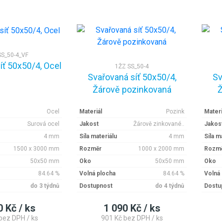
SS_50-4_VF
íť 50x50/4, Ocel
1ŽZ SS_50-4
Svařovaná síť 50x50/4,
Sv
Žárově pozinkovaná
Ž
Ocel
Materiál
Pozink
Materi
Surová ocel
Jakost
Žárově zinkované..
Jakos
4 mm
Síla materiálu
4 mm
Síla m
1500 x 3000 mm
Rozměr
1000 x 2000 mm
Rozm
50x50 mm
Oko
50x50 mm
Oko
84.64 %
Volná plocha
84.64 %
Volná
do 3 týdnů
Dostupnost
do 4 týdnů
Dostu
0 Kč / ks
1 090 Kč / ks
bez DPH / ks
901 Kč bez DPH / ks