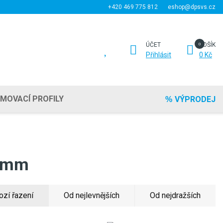
+420 469 775 812
eshop@dpsvs.cz
ÚČET
KOŠÍK
Přihlásit
0 Kč
EMOVACÍ PROFILY
VÝPRODEJ
0 mm
ozí řazení
Od nejlevnějších
Od nejdražších