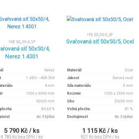
1FE SS_50-5_SF
Svařovaná síť 50x50/5, Ocel
1NE SS_50-4_VF
ařovaná síť 50x50/4,
Nerez 1.4301
ál
Nerez
Materiál
Ocel
t
1.4301 - AISI 304
Jakost
Surová ocel
ateriálu
4 mm
Síla materiálu
5 mm
ěr
1500 x 3000 mm
Rozměr
1250 x 2500 mm
50x50 mm
Oko
50x50 mm
 plocha
84.64 %
Volná plocha
81 %
pnost
do 3 týdnů
Dostupnost
do 3 týdnů
5 790 Kč / ks
1 115 Kč / ks
4 785 Kč bez DPH / ks
921 Kč bez DPH / ks