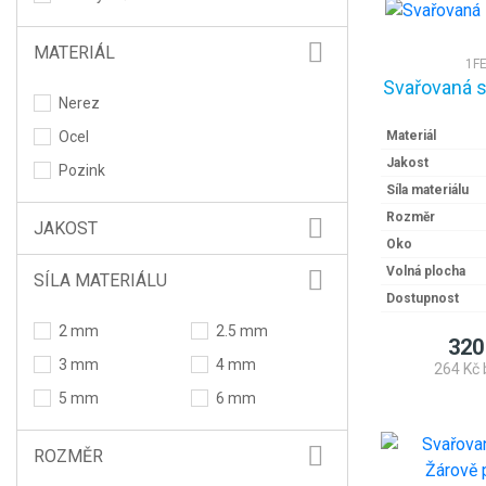
MATERIÁL
1F
Svařovaná s
Nerez
Materiál
Ocel
Jakost
Pozink
Síla materiálu
Rozměr
JAKOST
Oko
Volná plocha
SÍLA MATERIÁLU
Dostupnost
2 mm
2.5 mm
320
3 mm
4 mm
264 Kč 
5 mm
6 mm
ROZMĚR