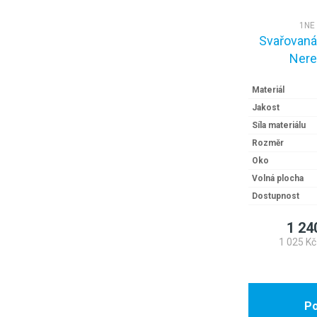
1NE 
Svařovaná 
Nere
Materiál
Jakost
Síla materiálu
Rozměr
Oko
Volná plocha
Dostupnost
1 24
1 025 Kč
Po