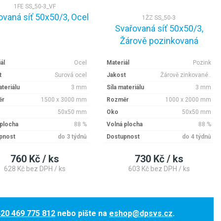
1FE SS_50-3_VF
ovaná síť 50x50/3, Ocel
1ŽZ SS_50-3
Svařovaná síť 50x50/3,
Žárově pozinkovaná
ál
Ocel
Materiál
Pozink
t
Surová ocel
Jakost
Žárově zinkované..
ateriálu
3 mm
Síla materiálu
3 mm
ěr
1500 x 3000 mm
Rozměr
1000 x 2000 mm
50x50 mm
Oko
50x50 mm
 plocha
88 %
Volná plocha
88 %
pnost
do 3 týdnů
Dostupnost
do 4 týdnů
760 Kč / ks
730 Kč / ks
628 Kč bez DPH / ks
603 Kč bez DPH / ks
20 469 775 812
nebo pište na
eshop@dpsvs.cz
.