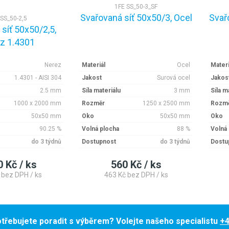
1FE SS_50-3_SF
Svařovaná síť 50x50/3, Ocel
Svař
SS_50-2,5
síť 50x50/2,5,
z 1.4301
Nerez
Materiál
Ocel
Materi
1.4301 - AISI 304
Jakost
Surová ocel
Jakos
2.5 mm
Síla materiálu
3 mm
Síla m
1000 x 2000 mm
Rozměr
1250 x 2500 mm
Rozm
50x50 mm
Oko
50x50 mm
Oko
90.25 %
Volná plocha
88 %
Volná
do 3 týdnů
Dostupnost
do 3 týdnů
Dostu
0 Kč / ks
560 Kč / ks
 bez DPH / ks
463 Kč bez DPH / ks
třebujete poradit s výběrem? Volejte našeho specialistu
+4