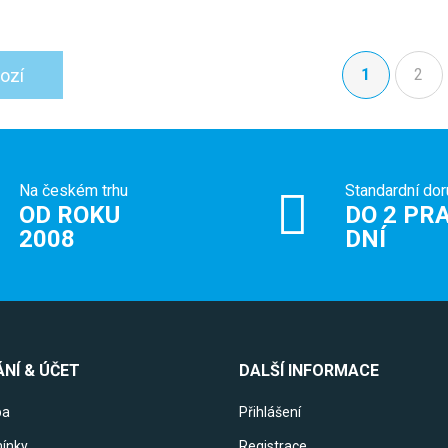
ozí
1
2
(aktuální)
Na českém trhu
Standardní dor
OD ROKU
DO 2 PRA
2008
DNÍ
NÍ & ÚČET
DALŠÍ INFORMACE
ba
Přihlášení
ínky
Registrace