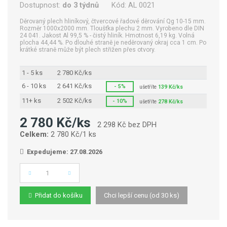
Dostupnost:
do 3 týdnů
Kód:
AL 0021
Děrovaný plech hliníkový, čtvercové řadové děrování Qg 10-15 mm.
Rozměr 1000x2000 mm. Tloušťka plechu 2 mm. Vyrobeno dle DIN
24 041. Jakost Al 99,5 % - čistý hliník. Hmotnost 6,19 kg. Volná
plocha 44,44 %. Po dlouhé straně je neděrovaný okraj cca 1 cm. Po
krátké straně může být plech střižen přes otvory.
1 - 5 ks
2 780 Kč/ks
6 - 10 ks
2 641 Kč/ks
- 5%
ušetříte
139 Kč/ks
11+ ks
2 502 Kč/ks
- 10%
ušetříte
278 Kč/ks
2 780 Kč/ks
2 298 Kč bez DPH
Celkem:
2 780 Kč/1 ks
Expedujeme: 27.08.2026
Počet
Přidat do košíku
Chci lepší cenu (od 30 ks)