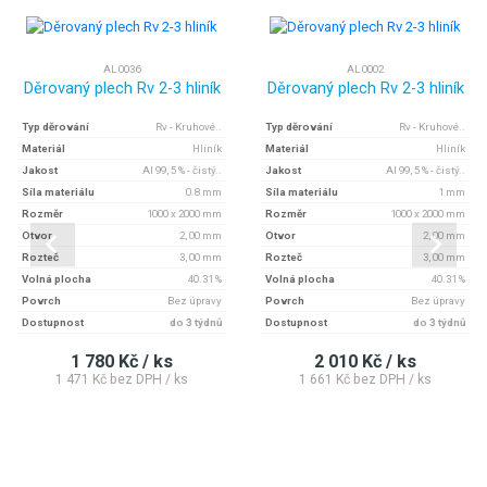
AL 0036
AL 0002
Děrovaný plech Rv 2-3 hliník
Děrovaný plech Rv 2-3 hliník
Typ děrování
Rv - Kruhové..
Typ děrování
Rv - Kruhové..
Materiál
Hliník
Materiál
Hliník
Jakost
Al 99, 5 % - čistý..
Jakost
Al 99, 5 % - čistý..
Síla materiálu
0.8 mm
Síla materiálu
1 mm
Rozměr
1000 x 2000 mm
Rozměr
1000 x 2000 mm
Otvor
2, 00 mm
Otvor
2, 00 mm
Rozteč
3, 00 mm
Rozteč
3, 00 mm
Volná plocha
40.31 %
Volná plocha
40.31 %
Povrch
Bez úpravy
Povrch
Bez úpravy
Dostupnost
do 3 týdnů
Dostupnost
do 3 týdnů
1 780 Kč / ks
2 010 Kč / ks
1 471 Kč bez DPH / ks
1 661 Kč bez DPH / ks