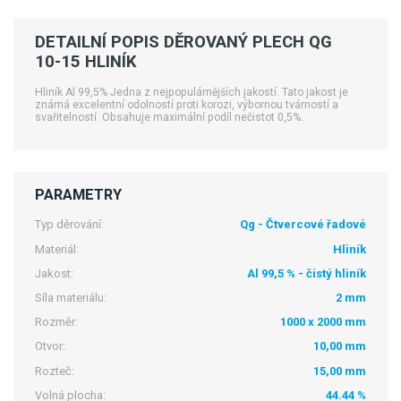
DETAILNÍ POPIS DĚROVANÝ PLECH QG
10-15 HLINÍK
Hliník Al 99,5% Jedna z nejpopulárnějších jakostí. Tato jakost je
známá excelentní odolností proti korozi, výbornou tvárností a
svařitelností. Obsahuje maximální podíl nečistot 0,5%.
PARAMETRY
Typ děrování:
Qg - Čtvercové řadové
Materiál:
Hliník
Jakost:
Al 99,5 % - čistý hliník
Síla materiálu:
2 mm
Rozměr:
1000 x 2000 mm
Otvor:
10,00 mm
Rozteč:
15,00 mm
Volná plocha:
44.44 %