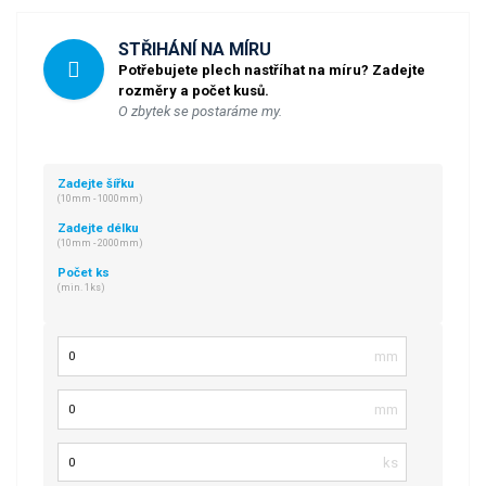
STŘIHÁNÍ NA MÍRU
Potřebujete plech nastříhat na míru? Zadejte
rozměry a počet kusů.
O zbytek se postaráme my.
Zadejte šířku
(10mm - 1000mm)
Zadejte délku
(10mm - 2000mm)
Počet ks
(min. 1ks)
Šířka
Délka
Počet kusů