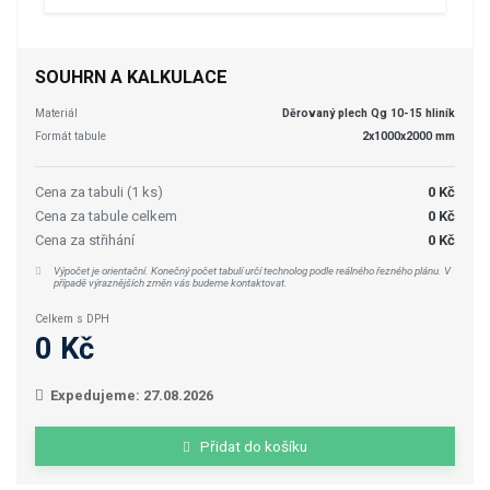
SOUHRN A KALKULACE
Materiál
Děrovaný plech Qg 10-15 hliník
Formát tabule
2x1000x2000 mm
Cena za tabuli (1 ks)
0 Kč
Cena za tabule celkem
0 Kč
Cena za střihání
0 Kč
Výpočet je orientační. Konečný počet tabulí určí technolog podle reálného řezného plánu. V
případě výraznějších změn vás budeme kontaktovat.
Celkem s DPH
0 Kč
Expedujeme: 27.08.2026
Přidat do košíku