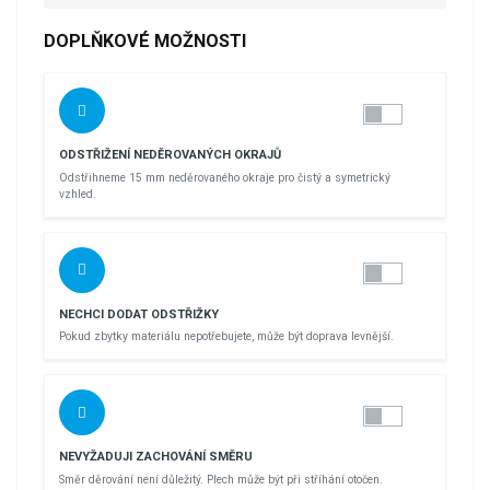
DOPLŇKOVÉ MOŽNOSTI
ODSTŘIŽENÍ NEDĚROVANÝCH OKRAJŮ
Odstřihneme 15 mm neděrovaného okraje pro čistý a symetrický
vzhled.
NECHCI DODAT ODSTŘIŽKY
Pokud zbytky materiálu nepotřebujete, může být doprava levnější.
NEVYŽADUJI ZACHOVÁNÍ SMĚRU
Směr děrování není důležitý. Plech může být při stříhání otočen.