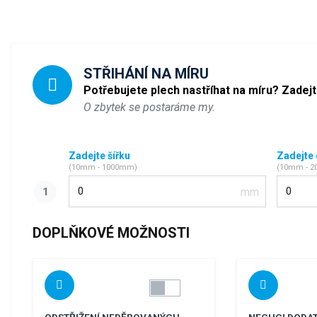
STŘIHÁNÍ NA MÍRU
Potřebujete plech nastříhat na míru? Zadej
O zbytek se postaráme my.
Zadejte šířku
Zadejte
(10mm - 1000mm)
(10mm - 
Šířka
Délka
DOPLŇKOVÉ MOŽNOSTI