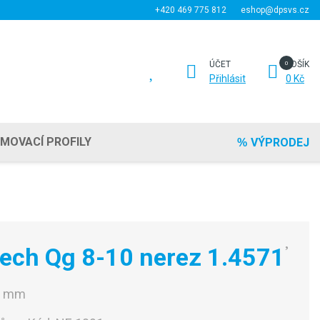
+420 469 775 812
eshop@dpsvs.cz
ÚČET
KOŠÍK
Přihlásit
0 Kč
EMOVACÍ PROFILY
VÝPRODEJ
lech Qg 8-10 nerez 1.4571
0 mm