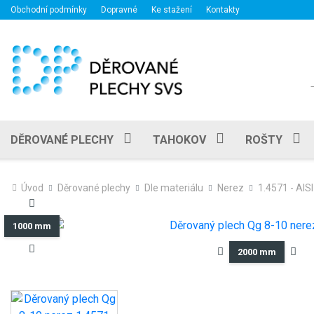
Obchodní podmínky
Dopravné
Ke stažení
Kontakty
DĚROVANÉ PLECHY
TAHOKOV
ROŠTY
Úvod
Děrované plechy
Dle materiálu
Nerez
1.4571 - AISI
1000 mm
2000 mm