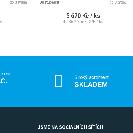
do 3 týdnů
Dostupnost
do 3 týdnů
s
5 670 Kč / ks
ks
4 686 Kč bez DPH / ks
učení
Široký sortiment
C.
SKLADEM
JSME NA SOCIÁLNÍCH SÍTÍCH