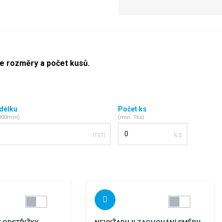
te rozměry a počet kusů.
 délku
Počet ks
2000mm)
(min. 1ks)
Počet kusů