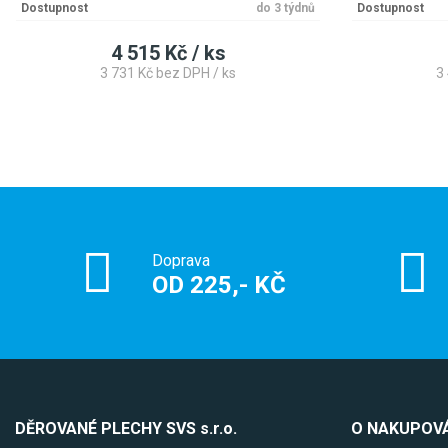
Dostupnost
do 3 týdnů
Dostupnost
4 515 Kč / ks
3 731 Kč bez DPH / ks
3
Doprava
OD 225,- KČ
DĚROVANÉ PLECHY SVS s.r.o.
O NAKUPOVÁ