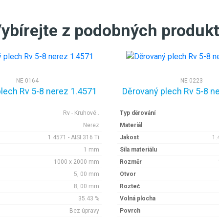
ybírejte z podobných produk
NE 0164
NE 0223
lech Rv 5-8 nerez 1.4571
Děrovaný plech Rv 5-8 n
Rv - Kruhové..
Typ děrování
Nerez
Materiál
1.4571 - AISI 316 Ti
Jakost
1.
1 mm
Síla materiálu
1000 x 2000 mm
Rozměr
5, 00 mm
Otvor
8, 00 mm
Rozteč
35.43 %
Volná plocha
Bez úpravy
Povrch