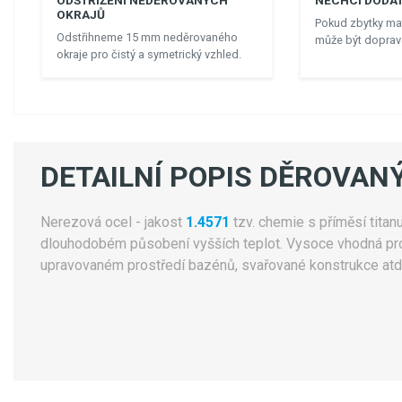
ODSTŘIŽENÍ NEDĚROVANÝCH
NECHCI DODAT
OKRAJŮ
Pokud zbytky mat
Odstřihneme 15 mm neděrovaného
může být doprava
okraje pro čistý a symetrický vzhled.
DETAILNÍ POPIS DĚROVANÝ
Nerezová ocel - jakost
1.4571
tzv. chemie s příměsí titanu
dlouhodobém působení vyšších teplot. Vysoce vhodná pro 
upravovaném prostředí bazénů, svařované konstrukce atd.