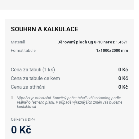
SOUHRN A KALKULACE
Materiál
Děrovaný plech Qg 8-10 nerez 1.4571
Formát tabule
1x1000x2000 mm
Cena za tabuli (1 ks)
0 Kč
Cena za tabule celkem
0 Kč
Cena za střihání
0 Kč
Výpočet je orientační. Konečný počet tabulí určí technolog podle
reálného řezného plánu. V případě výraznějších změn vás budeme
kontaktovat.
Celkem s DPH
0 Kč