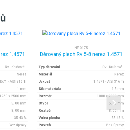
tů
NE 0175
erez 1.4571
Děrovaný plech Rv 5-8 nerez 1.4571
Rv - Kruhové..
Typ děrování
Rv - Kruhové..
Nerez
Materiál
Nerez
4571 - AISI 316 Ti
Jakost
1.4571 - AISI 316 Ti
1 mm
Síla materiálu
1.5 mm
1250 x 2500 mm
Rozměr
1000 x 2000 mm
5, 00 mm
Otvor
5, 00 mm
8, 00 mm
Rozteč
8, 00 mm
35.43 %
Volná plocha
35.43 %
Bez úpravy
Povrch
Bez úpravy