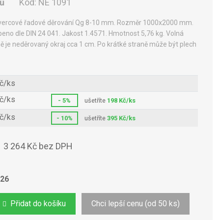
nů
Kód:
NE 1091
čtvercové řadové děrování Qg 8-10 mm. Rozměr 1000x2000 mm.
eno dle DIN 24 041. Jakost 1.4571. Hmotnost 5,76 kg. Volná
ě je neděrovaný okraj cca 1 cm. Po krátké straně může být plech
č/ks
č/ks
- 5%
ušetříte
198 Kč/ks
č/ks
- 10%
ušetříte
395 Kč/ks
3 264 Kč bez DPH
s
026
Přidat do košíku
Chci lepší cenu (od 50 ks)