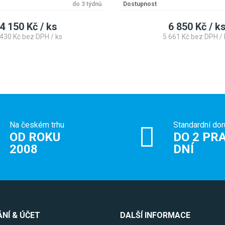
do 3 týdnů
Dostupnost
4 150 Kč / ks
6 850 Kč / k
 430 Kč bez DPH / ks
5 661 Kč bez DPH / 
Na českém trhu
Standardní dor
OD ROKU
DO 2 PRA
2008
DNÍ
NÍ & ÚČET
DALŠÍ INFORMACE