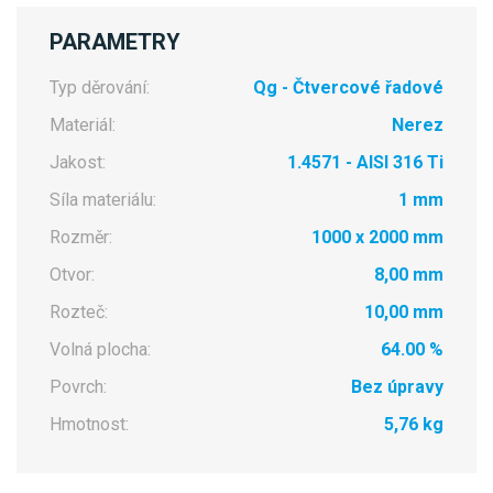
PARAMETRY
Typ děrování:
Qg - Čtvercové řadové
Materiál:
Nerez
Jakost:
1.4571 - AISI 316 Ti
Síla materiálu:
1 mm
Rozměr:
1000 x 2000 mm
Otvor:
8,00 mm
Rozteč:
10,00 mm
Volná plocha:
64.00 %
Povrch:
Bez úpravy
Hmotnost:
5,76 kg