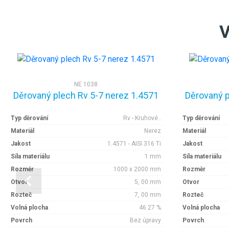
V
NE 1038
Děrovaný plech Rv 5-7 nerez 1.4571
Děrovaný p
Typ děrování
Rv - Kruhové..
Typ děrování
Materiál
Nerez
Materiál
Jakost
1.4571 - AISI 316 Ti
Jakost
Síla materiálu
1 mm
Síla materiálu
Rozměr
1000 x 2000 mm
Rozměr
Otvor
5, 00 mm
Otvor
Rozteč
7, 00 mm
Rozteč
Volná plocha
46.27 %
Volná plocha
Povrch
Bez úpravy
Povrch