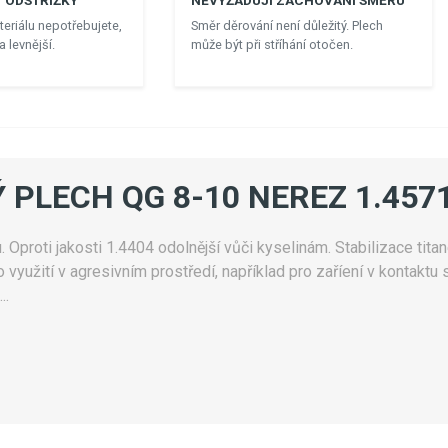
 ODSTŘIŽKY
NEVYŽADUJI ZACHOVÁNÍ SMĚRU
eriálu nepotřebujete,
Směr děrování není důležitý. Plech
 levnější.
může být při stříhání otočen.
 PLECH QG 8-10 NEREZ 1.457
. Oproti jakosti 1.4404 odolnější vůči kyselinám. Stabilizace titan
využití v agresivním prostředí, například pro zaříení v kontak
..