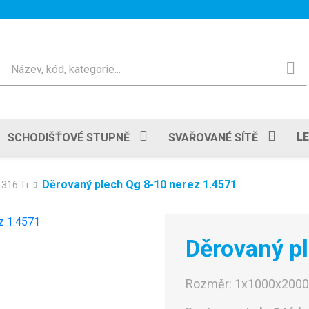
Hledat
L
SCHODIŠŤOVÉ STUPNĚ
SVAŘOVANÉ SÍTĚ
Děrovaný plech Qg 8-10 nerez 1.4571
 316 Ti
Děrovaný p
Rozměr:
1x1000x200