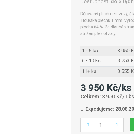
Dostupnost:
do 3 týd
Děrovaný plech nerezový, 
Tloušťka plechu 1 mm. Vyrob
plocha 64 %. Po dlouhé stran
střižen přes otvory.
1 - 5 ks
3 950 K
6 - 10 ks
3 753 K
11+ ks
3 555 K
3 950 Kč/ks
Celkem:
3 950 Kč/1 k
Expedujeme: 28.08.2
Počet