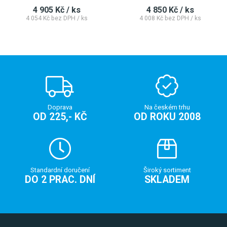
4 905 Kč / ks
4 850 Kč / ks
4 054 Kč bez DPH / ks
4 008 Kč bez DPH / ks
Doprava
Na českém trhu
OD 225,- KČ
OD ROKU 2008
Standardní doručení
Široký sortiment
DO 2 PRAC. DNÍ
SKLADEM