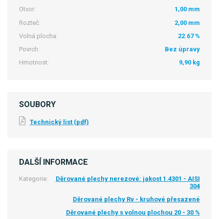
Otvor:
1,00 mm
Rozteč:
2,00 mm
Volná plocha:
22.67 %
Povrch:
Bez úpravy
Hmotnost:
9,90 kg
SOUBORY
Technický list (pdf)
DALŠÍ INFORMACE
Kategorie:
Děrované plechy nerezové: jakost 1.4301 - AISI
304
Děrované plechy Rv - kruhové přesazené
Děrované plechy s volnou plochou 20 - 30 %