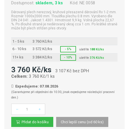
Dostupnost:
skladem, 3 ks
Kód:
NE 0058
Děrovaný plech nerezový, kruhové přesazené děrování Rv 1-2 mm.
Rozměr 1000x2000 mm. Tloušťka plechu 0.8 mm. Vyrobeno dle
DIN 24 041. Jakost 1.4301. Hmotnost 9,9 kg. Volná plocha 22,67
%. Po dlouhé straně je neděrovaný okraj cca 1 cm. Po krátké straně
může být plech střižen přes otvory.
1 - 5 ks
3 760 Kč/ks
6 - 10 ks
3 572 Kč/ks
- 5%
ušetříte
188 Kč/ks
11+ ks
3 384 Kč/ks
- 10%
ušetříte
376 Kč/ks
3 760 Kč/ks
3 107 Kč bez DPH
Celkem:
3 760 Kč/1 ks
Expedujeme: 07.08.2026
(Garantujeme při objednání do 10:30, jinak expedujeme následující pracovní
den.)
Počet
Přidat do košíku
Chci lepší cenu (od 60 ks)