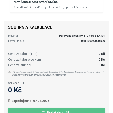
NEVYŽADUJI ZACHOVÁNÍ SMĚRU
Směr děrování není důležitý. Plech může být při stříhání otočen.
SOUHRN A KALKULACE
Materiál
Děrovaný plech Rv 1-2 nerez 1.4301
Formát tabule
0.8x1000x2000 mm
Cena za tabuli (1 ks)
0 Kč
Cena za tabule celkem
0 Kč
Cena za střihání
0 Kč
Výpočet je orientační. Konečný počet tabulí určí technolog podle reálného řezného plánu. V
případě výraznějších změn vás budeme kontaktovat.
Celkem s DPH
0 Kč
Expedujeme: 07.08.2026
Přidat do košíku