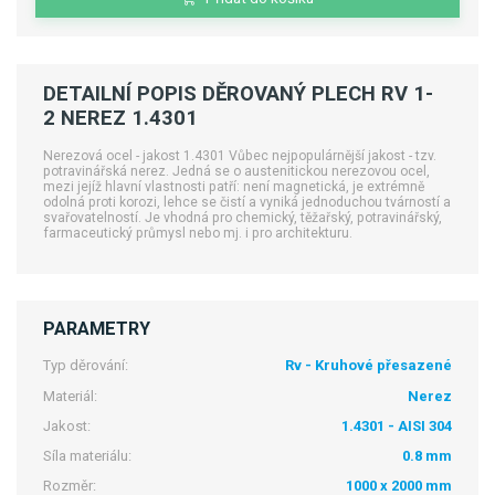
DETAILNÍ POPIS DĚROVANÝ PLECH RV 1-
2 NEREZ 1.4301
Nerezová ocel - jakost 1.4301 Vůbec nejpopulárnější jakost - tzv.
potravinářská nerez. Jedná se o austenitickou nerezovou ocel,
mezi jejíž hlavní vlastnosti patří: není magnetická, je extrémně
odolná proti korozi, lehce se čistí a vyniká jednoduchou tvárností a
svařovatelností. Je vhodná pro chemický, těžařský, potravinářský,
farmaceutický průmysl nebo mj. i pro architekturu.
PARAMETRY
Typ děrování:
Rv - Kruhové přesazené
Materiál:
Nerez
Jakost:
1.4301 - AISI 304
Síla materiálu:
0.8 mm
Rozměr:
1000 x 2000 mm