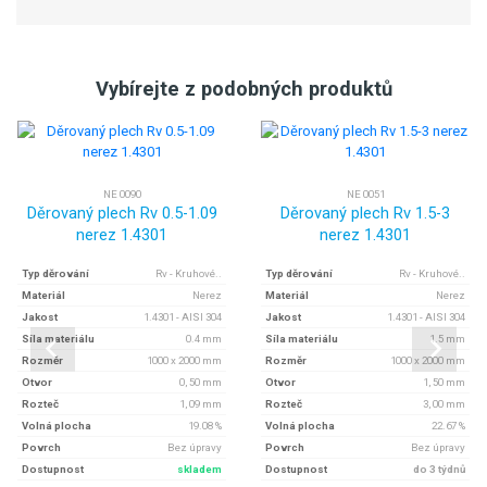
Vybírejte z podobných produktů
NE 0090
NE 0051
Děrovaný plech Rv 0.5-1.09
Děrovaný plech Rv 1.5-3
nerez 1.4301
nerez 1.4301
Typ děrování
Rv - Kruhové..
Typ děrování
Rv - Kruhové..
Materiál
Nerez
Materiál
Nerez
Jakost
1.4301 - AISI 304
Jakost
1.4301 - AISI 304
Síla materiálu
0.4 mm
Síla materiálu
1.5 mm
Rozměr
1000 x 2000 mm
Rozměr
1000 x 2000 mm
Otvor
0, 50 mm
Otvor
1, 50 mm
Rozteč
1, 09 mm
Rozteč
3, 00 mm
Volná plocha
19.08 %
Volná plocha
22.67 %
Povrch
Bez úpravy
Povrch
Bez úpravy
Dostupnost
skladem
Dostupnost
do 3 týdnů