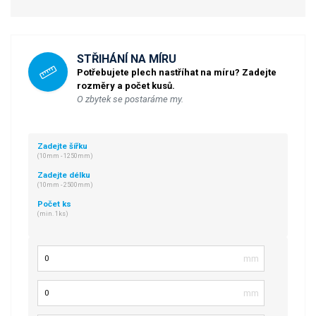
STŘIHÁNÍ NA MÍRU
Potřebujete plech nastříhat na míru? Zadejte
rozměry a počet kusů.
O zbytek se postaráme my.
Zadejte šířku
(10mm - 1250mm)
Zadejte délku
(10mm - 2500mm)
Počet ks
(min. 1ks)
Šířka
Délka