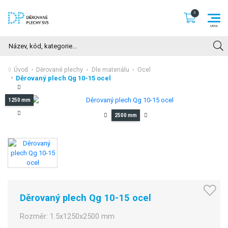
Hledat
Úvod
Děrované plechy
Dle materiálu
Ocel
Děrovaný plech Qg 10-15 ocel
1250 mm
2500 mm
Děrovaný plech Qg 10-15 ocel
Rozměr:
1.5x1250x2500 mm