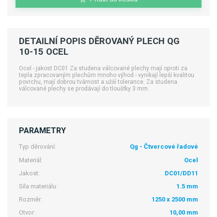
DETAILNÍ POPIS DĚROVANÝ PLECH QG
10-15 OCEL
Ocel - jakost DC01 Za studena válcované plechy mají oproti za
tepla zpracovaným plechům mnoho výhod - vynikají lepší kvalitou
povrchu, mají dobrou tvárnost a užší tolerance. Za studena
válcované plechy se prodávají do tloušťky 3 mm.
PARAMETRY
Typ děrování:
Qg - Čtvercové řadové
Materiál:
Ocel
Jakost:
DC01/DD11
Síla materiálu:
1.5 mm
Rozměr:
1250 x 2500 mm
Otvor:
10,00 mm