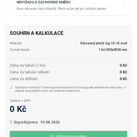
NEVYŽADUJI ZACHOVÁNÍ SMĚRU
Směr děrování není důležitý. Plech může být při stříhání otočen.
SOUHRN A KALKULACE
Materiál
Děrovaný plech Qg 10-15 ocel
Formát tabule
1.5x1250x2500 mm
Cena za tabuli (1 ks)
0 Kč
Cena za tabule celkem
0 Kč
Cena za střihání
0 Kč
Výpočet je orientační. Konečný počet tabulí určí technolog podle reálného řezného plánu. V
případě výraznějších změn vás budeme kontaktovat.
Celkem s DPH
0 Kč
Expedujeme: 10.08.2026
Přidat do košíku