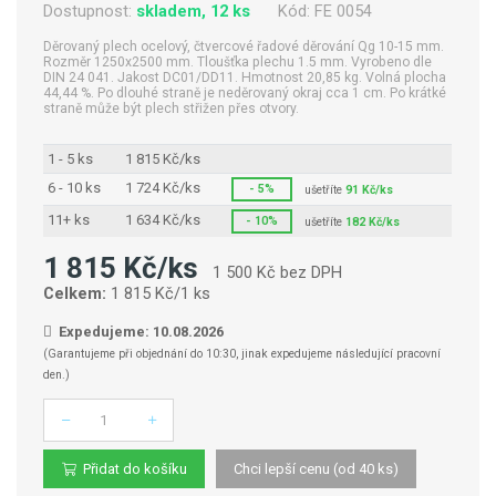
Dostupnost:
skladem, 12 ks
Kód:
FE 0054
Děrovaný plech ocelový, čtvercové řadové děrování Qg 10-15 mm.
Rozměr 1250x2500 mm. Tloušťka plechu 1.5 mm. Vyrobeno dle
DIN 24 041. Jakost DC01/DD11. Hmotnost 20,85 kg. Volná plocha
44,44 %. Po dlouhé straně je neděrovaný okraj cca 1 cm. Po krátké
straně může být plech střižen přes otvory.
1 - 5 ks
1 815 Kč/ks
6 - 10 ks
1 724 Kč/ks
- 5%
ušetříte
91 Kč/ks
11+ ks
1 634 Kč/ks
- 10%
ušetříte
182 Kč/ks
1 815 Kč/ks
1 500 Kč bez DPH
Celkem:
1 815 Kč/1 ks
Expedujeme: 10.08.2026
(Garantujeme při objednání do 10:30, jinak expedujeme následující pracovní
den.)
Počet
Přidat do košíku
Chci lepší cenu (od 40 ks)