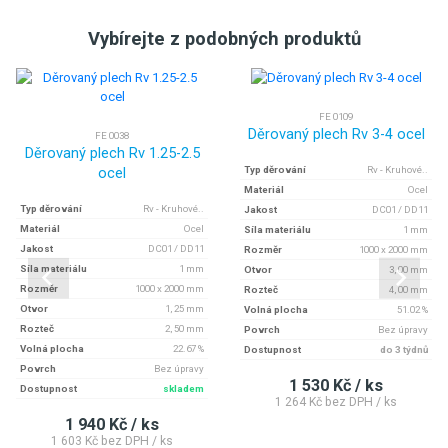
Vybírejte z podobných produktů
FE 0109
Děrovaný plech Rv 3-4 ocel
FE 0038
Děrovaný plech Rv 1.25-2.5
ocel
Typ děrování
Rv - Kruhové..
Materiál
Ocel
Typ děrování
Rv - Kruhové..
Jakost
DC01 / DD11
Materiál
Ocel
Síla materiálu
1 mm
Jakost
DC01 / DD11
Rozměr
1000 x 2000 mm
Síla materiálu
1 mm
Otvor
3, 00 mm
Rozměr
1000 x 2000 mm
Rozteč
4, 00 mm
Otvor
1, 25 mm
Volná plocha
51.02 %
Rozteč
2, 50 mm
Povrch
Bez úpravy
Volná plocha
22.67 %
Dostupnost
do 3 týdnů
Povrch
Bez úpravy
1 530 Kč / ks
Dostupnost
skladem
1 264 Kč bez DPH / ks
1 940 Kč / ks
1 603 Kč bez DPH / ks