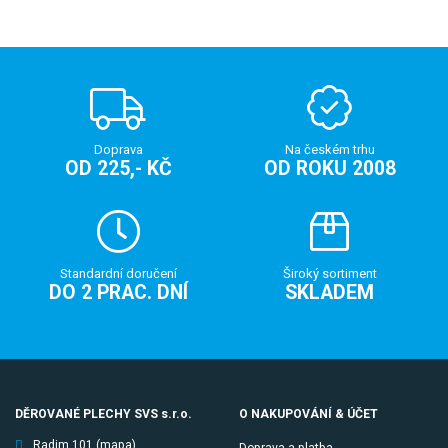
Doprava
Na českém trhu
OD 225,- KČ
OD ROKU 2008
Standardní doručení
Široký sortiment
DO 2 PRAC. DNÍ
SKLADEM
DĚROVANÉ PLECHY SVS s.r.o.
O NAKUPOVÁNÍ & ÚČET
Radim 101
(mapa)
Doprava a platba