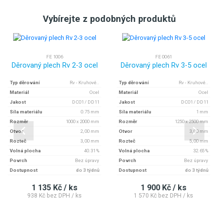
Vybírejte z podobných produktů
FE 1006
FE 0061
Děrovaný plech Rv 2-3 ocel
Děrovaný plech Rv 3-5 ocel
Typ děrování
Rv - Kruhové..
Typ děrování
Rv - Kruhové..
Materiál
Ocel
Materiál
Ocel
Jakost
DC01 / DD11
Jakost
DC01 / DD11
Síla materiálu
0.75 mm
Síla materiálu
1 mm
Rozměr
1000 x 2000 mm
Rozměr
1250 x 2500 mm
Otvor
2, 00 mm
Otvor
3, 00 mm
Rozteč
3, 00 mm
Rozteč
5, 00 mm
Volná plocha
40.31 %
Volná plocha
32.65 %
Povrch
Bez úpravy
Povrch
Bez úpravy
Dostupnost
do 3 týdnů
Dostupnost
do 3 týdnů
1 135 Kč / ks
1 900 Kč / ks
938 Kč bez DPH / ks
1 570 Kč bez DPH / ks