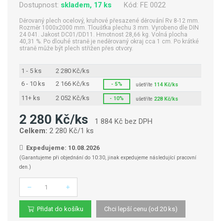
Dostupnost:
skladem, 17 ks
Kód:
FE 0022
Děrovaný plech ocelový, kruhové přesazené děrování Rv 8-12 mm.
Rozměr 1000x2000 mm. Tloušťka plechu 3 mm. Vyrobeno dle DIN
24 041. Jakost DC01/DD11. Hmotnost 28,66 kg. Volná plocha
40,31 %. Po dlouhé straně je neděrovaný okraj cca 1 cm. Po krátké
straně může být plech střižen přes otvory.
1 - 5 ks
2 280 Kč/ks
6 - 10 ks
2 166 Kč/ks
- 5%
ušetříte
114 Kč/ks
11+ ks
2 052 Kč/ks
- 10%
ušetříte
228 Kč/ks
2 280 Kč/ks
1 884 Kč bez DPH
Celkem:
2 280 Kč/1 ks
Expedujeme: 10.08.2026
(Garantujeme při objednání do 10:30, jinak expedujeme následující pracovní
den.)
Počet
Přidat do košíku
Chci lepší cenu (od 20 ks)