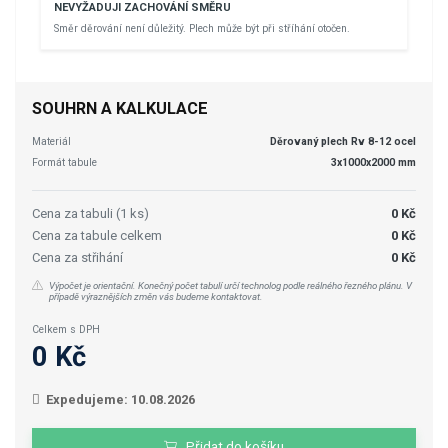
NEVYŽADUJI ZACHOVÁNÍ SMĚRU
Směr děrování není důležitý. Plech může být při stříhání otočen.
SOUHRN A KALKULACE
Materiál
Děrovaný plech Rv 8-12 ocel
Formát tabule
3x1000x2000 mm
Cena za tabuli (1 ks)
0 Kč
Cena za tabule celkem
0 Kč
Cena za střihání
0 Kč
Výpočet je orientační. Konečný počet tabulí určí technolog podle reálného řezného plánu. V
případě výraznějších změn vás budeme kontaktovat.
Celkem s DPH
0 Kč
Expedujeme: 10.08.2026
Přidat do košíku