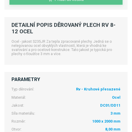
DETAILNÍ POPIS DĚROVANÝ PLECH RV 8-
12 OCEL
Ocel - jakost S235JR Za tepla zpracované plechy. Jedná se o
nelegovanou ocel obvyklých vlastností, která je vhodná ke
svařování a pro ocelové konstrukce. Tato jakost je typická pro
plechy o tloušťce 3 mm a více.
PARAMETRY
Typ děrování:
Rv - Kruhové přesazené
Materiál:
Ocel
Jakost:
DC01/DD11
Síla materiálu:
3 mm
Rozměr:
1000 x 2000 mm
Otvor:
8,00 mm