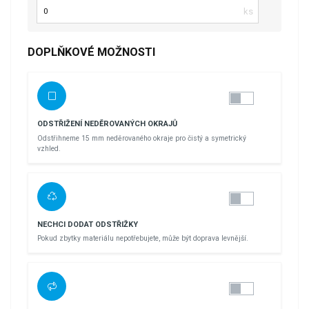
Počet kusů
DOPLŇKOVÉ MOŽNOSTI
ODSTŘIŽENÍ NEDĚROVANÝCH OKRAJŮ
Odstřihneme 15 mm neděrovaného okraje pro čistý a symetrický
vzhled.
NECHCI DODAT ODSTŘIŽKY
Pokud zbytky materiálu nepotřebujete, může být doprava levnější.