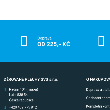
Doprava
OD 225,- KČ
DĚROVANÉ PLECHY SVS s.r.o.
O NAKUPOVÁ
Radim 101
(mapa)
Doprava a plat
Luže 538 54
Obchodní podm
Česká republika
Kompletní kont
+420 469 775 812