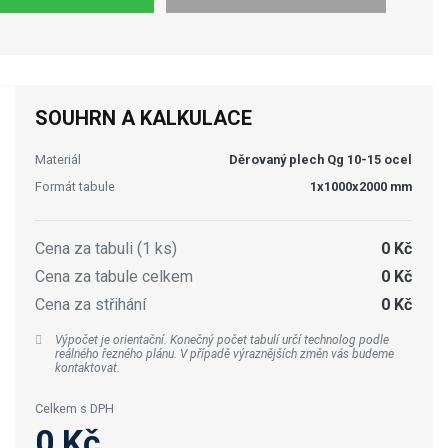
SOUHRN A KALKULACE
Materiál
Děrovaný plech Qg 10-15 ocel
Formát tabule
1x1000x2000 mm
Cena za tabuli (1 ks)
0 Kč
Cena za tabule celkem
0 Kč
Cena za střihání
0 Kč
Výpočet je orientační. Konečný počet tabulí určí technolog podle
reálného řezného plánu. V případě výraznějších změn vás budeme
kontaktovat.
Celkem s DPH
0 Kč