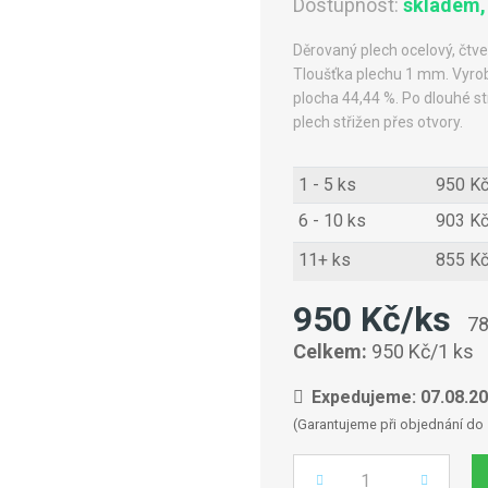
Dostupnost:
skladem,
Děrovaný plech ocelový, čt
Tloušťka plechu 1 mm. Vyrob
plocha 44,44 %. Po dlouhé st
plech střižen přes otvory.
1 - 5 ks
950 K
6 - 10 ks
903 K
11+ ks
855 K
950 Kč/ks
78
Celkem:
950 Kč/1 ks
Expedujeme: 07.08.2
(Garantujeme při objednání do 