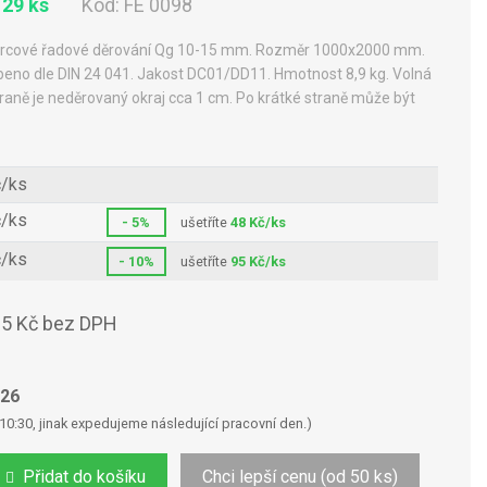
 29 ks
Kód:
FE 0098
vercové řadové děrování Qg 10-15 mm. Rozměr 1000x2000 mm.
eno dle DIN 24 041. Jakost DC01/DD11. Hmotnost 8,9 kg. Volná
raně je neděrovaný okraj cca 1 cm. Po krátké straně může být
č/ks
č/ks
- 5%
ušetříte
48 Kč/ks
č/ks
- 10%
ušetříte
95 Kč/ks
5 Kč bez DPH
026
10:30, jinak expedujeme následující pracovní den.)
Přidat do košíku
Chci lepší cenu (od 50 ks)