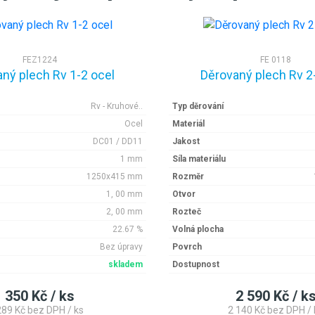
FEZ1224
FE 0118
ný plech Rv 1-2 ocel
Děrovaný plech Rv 2
Rv - Kruhové..
Typ děrování
Ocel
Materiál
DC01 / DD11
Jakost
1 mm
Síla materiálu
1250x415 mm
Rozměr
1, 00 mm
Otvor
2, 00 mm
Rozteč
22.67 %
Volná plocha
Bez úpravy
Povrch
skladem
Dostupnost
350 Kč / ks
2 590 Kč / k
289 Kč bez DPH / ks
2 140 Kč bez DPH / 