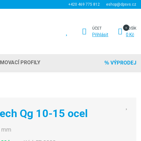
+420 469 775 812
eshop@dpsvs.cz
ÚČET
KOŠÍK
Přihlásit
0 Kč
EMOVACÍ PROFILY
VÝPRODEJ
lech Qg 10-15 ocel
0 mm