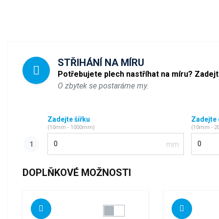
STŘIHÁNÍ NA MÍRU
Potřebujete plech nastříhat na míru? Zadej
O zbytek se postaráme my.
Zadejte šířku
Zadejte
(10mm - 1000mm)
(10mm - 
Šířka
Délka
DOPLŇKOVÉ MOŽNOSTI