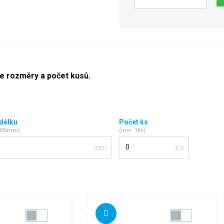
Počet
te rozměry a počet kusů.
 délku
Počet ks
2000mm)
(min. 1ks)
Počet kusů