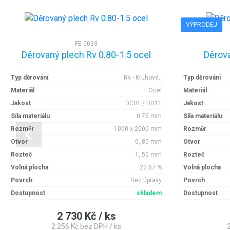
VÝPRODEJ
FE 0033
Děrovaný plech Rv 0.80-1.5 ocel
Děrova
Typ děrování
Rv - Kruhové..
Typ děrování
Materiál
Ocel
Materiál
Jakost
DC01 / DD11
Jakost
Síla materiálu
0.75 mm
Síla materiálu
Rozměr
1000 x 2000 mm
Rozměr
Otvor
0, 80 mm
Otvor
Rozteč
1, 50 mm
Rozteč
Volná plocha
22.67 %
Volná plocha
Povrch
Bez úpravy
Povrch
Dostupnost
skladem
Dostupnost
2 730 Kč / ks
2 256 Kč bez DPH / ks