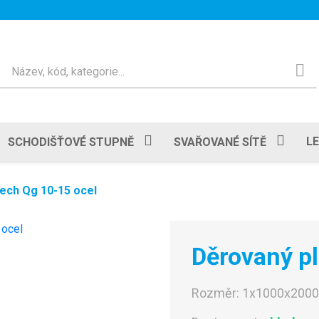
Hledat
L
SCHODIŠŤOVÉ STUPNĚ
SVAŘOVANÉ SÍTĚ
ech Qg 10-15 ocel
Děrovaný p
Rozměr:
1x1000x200