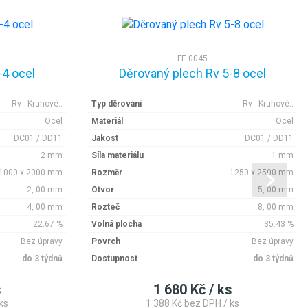
FE 0045
-4 ocel
Děrovaný plech Rv 5-8 ocel
Rv - Kruhové..
Typ děrování
Rv - Kruhové..
Ocel
Materiál
Ocel
DC01 / DD11
Jakost
DC01 / DD11
2 mm
Síla materiálu
1 mm
1000 x 2000 mm
Rozměr
1250 x 2500 mm
2, 00 mm
Otvor
5, 00 mm
4, 00 mm
Rozteč
8, 00 mm
22.67 %
Volná plocha
35.43 %
Bez úpravy
Povrch
Bez úpravy
do 3 týdnů
Dostupnost
do 3 týdnů
s
1 680 Kč / ks
ks
1 388 Kč bez DPH / ks