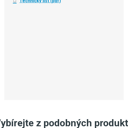
Technický list (pdf)
ybírejte z podobných produk