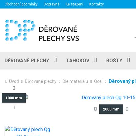
Obchodní podmínky
Dopravné
Ke stažení
Kontakty
DĚROVANÉ PLECHY
TAHOKOV
ROŠTY
Děrovaný pl
Úvod
Děrované plechy
Dle materiálu
Ocel
1000 mm
2000 mm