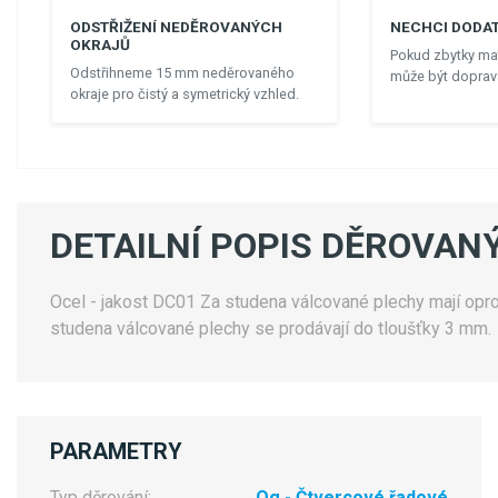
ODSTŘIŽENÍ NEDĚROVANÝCH
NECHCI DODAT
OKRAJŮ
Pokud zbytky mat
Odstřihneme 15 mm neděrovaného
může být doprava
okraje pro čistý a symetrický vzhled.
DETAILNÍ POPIS DĚROVANÝ
Ocel - jakost DC01 Za studena válcované plechy mají oprot
studena válcované plechy se prodávají do tloušťky 3 mm.
PARAMETRY
Typ děrování:
Qg - Čtvercové řadové