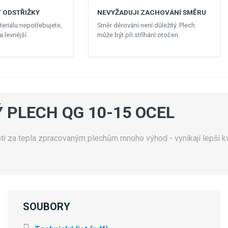
 ODSTŘIŽKY
NEVYŽADUJI ZACHOVÁNÍ SMĚRU
eriálu nepotřebujete,
Směr děrování není důležitý. Plech
 levnější.
může být při stříhání otočen.
 PLECH QG 10-15 OCEL
i za tepla zpracovaným plechům mnoho výhod - vynikají lepší kva
SOUBORY