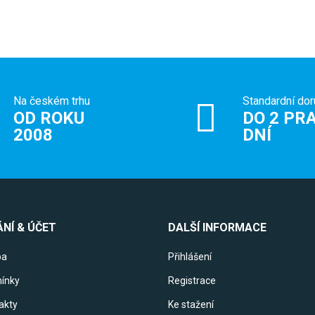
Na českém trhu
Standardní dor
OD ROKU
DO 2 PRA
2008
DNÍ
NÍ & ÚČET
DALŠÍ INFORMACE
ba
Přihlášení
ínky
Registrace
akty
Ke stažení