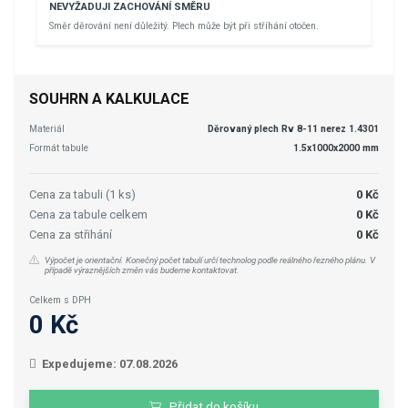
NEVYŽADUJI ZACHOVÁNÍ SMĚRU
Směr děrování není důležitý. Plech může být při stříhání otočen.
SOUHRN A KALKULACE
Materiál
Děrovaný plech Rv 8-11 nerez 1.4301
Formát tabule
1.5x1000x2000 mm
Cena za tabuli (1 ks)
0 Kč
Cena za tabule celkem
0 Kč
Cena za střihání
0 Kč
Výpočet je orientační. Konečný počet tabulí určí technolog podle reálného řezného plánu. V
případě výraznějších změn vás budeme kontaktovat.
Celkem s DPH
0 Kč
Expedujeme: 07.08.2026
Přidat do košíku