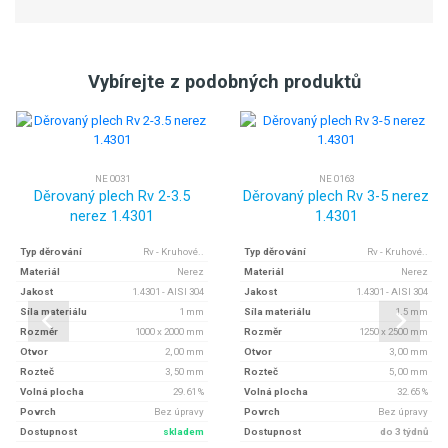
Vybírejte z podobných produktů
NE 0031
NE 0163
Děrovaný plech Rv 2-3.5
Děrovaný plech Rv 3-5 nerez
nerez 1.4301
1.4301
Typ děrování
Rv - Kruhové..
Typ děrování
Rv - Kruhové..
Materiál
Nerez
Materiál
Nerez
Jakost
1.4301 - AISI 304
Jakost
1.4301 - AISI 304
Síla materiálu
1 mm
Síla materiálu
1.5 mm
Rozměr
1000 x 2000 mm
Rozměr
1250 x 2500 mm
Otvor
2, 00 mm
Otvor
3, 00 mm
Rozteč
3, 50 mm
Rozteč
5, 00 mm
Volná plocha
29.61 %
Volná plocha
32.65 %
Povrch
Bez úpravy
Povrch
Bez úpravy
Dostupnost
skladem
Dostupnost
do 3 týdnů