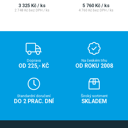
3 325 Kč / ks
5 760 Kč / ks
2 748 Kč bez DPH / ks
4 760 Kč bez DPH / ks
Doprava
Na českém trhu
OD 225,- KČ
OD ROKU 2008
Standardní doručení
Široký sortiment
DO 2 PRAC. DNÍ
SKLADEM