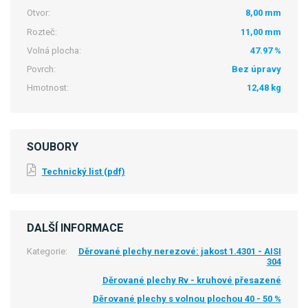
Otvor:
8,00 mm
Rozteč:
11,00 mm
Volná plocha:
47.97 %
Povrch:
Bez úpravy
Hmotnost:
12,48 kg
SOUBORY
Technický list (pdf)
DALŠÍ INFORMACE
Kategorie:
Děrované plechy nerezové: jakost 1.4301 - AISI
304
Děrované plechy Rv - kruhové přesazené
Děrované plechy s volnou plochou 40 - 50 %