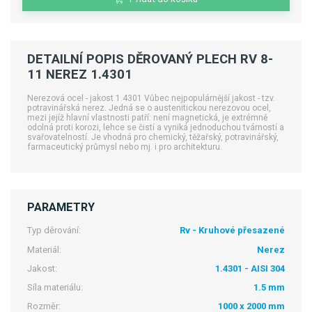
DETAILNÍ POPIS DĚROVANÝ PLECH RV 8-
11 NEREZ 1.4301
Nerezová ocel - jakost 1.4301 Vůbec nejpopulárnější jakost - tzv.
potravinářská nerez. Jedná se o austenitickou nerezovou ocel,
mezi jejíž hlavní vlastnosti patří: není magnetická, je extrémně
odolná proti korozi, lehce se čistí a vyniká jednoduchou tvárností a
svařovatelností. Je vhodná pro chemický, těžařský, potravinářský,
farmaceutický průmysl nebo mj. i pro architekturu.
PARAMETRY
Typ děrování:
Rv - Kruhové přesazené
Materiál:
Nerez
Jakost:
1.4301 - AISI 304
Síla materiálu:
1.5 mm
Rozměr:
1000 x 2000 mm