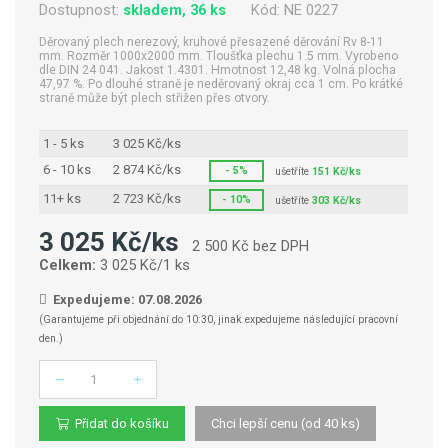
Dostupnost:
skladem, 36 ks
Kód:
NE 0227
Děrovaný plech nerezový, kruhové přesazené děrování Rv 8-11
mm. Rozměr 1000x2000 mm. Tloušťka plechu 1.5 mm. Vyrobeno
dle DIN 24 041. Jakost 1.4301. Hmotnost 12,48 kg. Volná plocha
47,97 %. Po dlouhé straně je neděrovaný okraj cca 1 cm. Po krátké
straně může být plech střižen přes otvory.
1 - 5 ks
3 025 Kč/ks
6 - 10 ks
2 874 Kč/ks
- 5%
ušetříte
151 Kč/ks
11+ ks
2 723 Kč/ks
- 10%
ušetříte
303 Kč/ks
3 025 Kč/ks
2 500 Kč bez DPH
Celkem:
3 025 Kč/1 ks
Expedujeme: 07.08.2026
(Garantujeme při objednání do 10:30, jinak expedujeme následující pracovní
den.)
Počet
Přidat do košíku
Chci lepší cenu (od 40 ks)