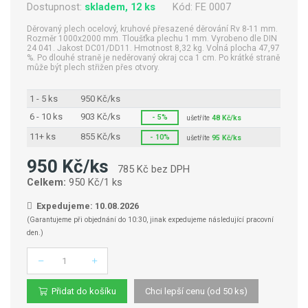
Dostupnost:
skladem, 12 ks
Kód:
FE 0007
Děrovaný plech ocelový, kruhové přesazené děrování Rv 8-11 mm.
Rozměr 1000x2000 mm. Tloušťka plechu 1 mm. Vyrobeno dle DIN
24 041. Jakost DC01/DD11. Hmotnost 8,32 kg. Volná plocha 47,97
%. Po dlouhé straně je neděrovaný okraj cca 1 cm. Po krátké straně
může být plech střižen přes otvory.
1 - 5 ks
950 Kč/ks
6 - 10 ks
903 Kč/ks
- 5%
ušetříte
48 Kč/ks
11+ ks
855 Kč/ks
- 10%
ušetříte
95 Kč/ks
950 Kč/ks
785 Kč bez DPH
Celkem:
950 Kč/1 ks
Expedujeme: 10.08.2026
(Garantujeme při objednání do 10:30, jinak expedujeme následující pracovní
den.)
Počet
Přidat do košíku
Chci lepší cenu (od 50 ks)