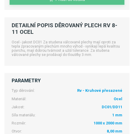
DETAILNÍ POPIS DĚROVANÝ PLECH RV 8-
11 OCEL
Ocel - jakost DC01 Za studena válcované plechy mají oproti za
tepla zpracovaným plechům mnoho výhod - vynikají lepší kvalitou
povrchu, mají dobrou tvárnost a užší tolerance. Za studena
válcované plechy se prodávají do tloušťky 3 mm.
PARAMETRY
Typ děrování:
Rv - Kruhové přesazené
Materiál:
Ocel
Jakost:
DC01/DD11
Síla materiálu:
1 mm
Rozměr:
1000 x 2000 mm
Otvor:
8,00 mm