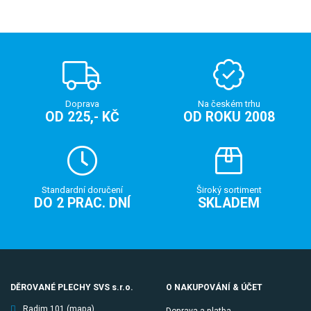
Doprava
Na českém trhu
OD 225,- KČ
OD ROKU 2008
Standardní doručení
Široký sortiment
DO 2 PRAC. DNÍ
SKLADEM
DĚROVANÉ PLECHY SVS s.r.o.
O NAKUPOVÁNÍ & ÚČET
Radim 101
(mapa)
Doprava a platba