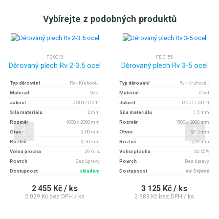
Vybírejte z podobných produktů
FE 0018
FE 0155
Děrovaný plech Rv 2-3.5 ocel
Děrovaný plech Rv 3-5 ocel
Typ děrování
Rv - Kruhové..
Typ děrování
Rv - Kruhové..
Materiál
Ocel
Materiál
Ocel
Jakost
DC01 / DD11
Jakost
DC01 / DD11
Síla materiálu
2 mm
Síla materiálu
1.5 mm
Rozměr
1000 x 2000 mm
Rozměr
1500 x 3000 mm
Otvor
2, 00 mm
Otvor
3, 00 mm
Rozteč
3, 50 mm
Rozteč
5, 00 mm
Volná plocha
29.61 %
Volná plocha
32.65 %
Povrch
Bez úpravy
Povrch
Bez úpravy
Dostupnost
skladem
Dostupnost
do 3 týdnů
2 455 Kč / ks
3 125 Kč / ks
2 029 Kč bez DPH / ks
2 583 Kč bez DPH / ks