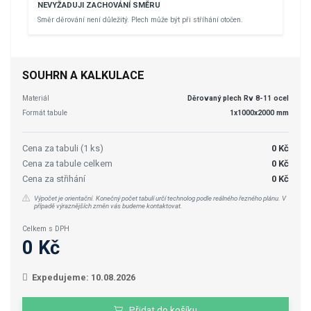
NEVYŽADUJI ZACHOVÁNÍ SMĚRU
Směr děrování není důležitý. Plech může být při stříhání otočen.
SOUHRN A KALKULACE
Materiál
Děrovaný plech Rv 8-11 ocel
Formát tabule
1x1000x2000 mm
Cena za tabuli (1 ks)
0 Kč
Cena za tabule celkem
0 Kč
Cena za střihání
0 Kč
Výpočet je orientační. Konečný počet tabulí určí technolog podle reálného řezného plánu. V
případě výraznějších změn vás budeme kontaktovat.
Celkem s DPH
0 Kč
Expedujeme: 10.08.2026
Přidat do košíku