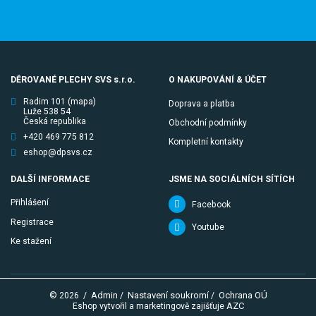
DĚROVANÉ PLECHY SVS s.r.o.
O NAKUPOVÁNÍ & ÚČET
Radim 101
(mapa)
Doprava a platba
Luže 538 54
Česká republika
Obchodní podmínky
+420 469 775 812
Kompletní kontakty
eshop@dpsvs.cz
DALŠÍ INFORMACE
JSME NA SOCIÁLNÍCH SÍTÍCH
Přihlášení
Facebook
Registrace
Youtube
Ke stažení
Admin
Nastavení soukromí
Ochrana OÚ
© 2026
/
/
/
AZC
Eshop vytvořil a marketingově zajišťuje