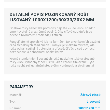
DETAILNÍ POPIS POZINKOVANÝ ROŠT
LISOVANÝ 1000X1200/30X30/30X2 MM
Ocelové rošty nebo také pororošty najdete všude. Jsou snadno
smontovatelné a extrémně odolné. Díky síťové struktuře jsou
pevné a rovnoměrně rozkládají zatížení.
Fungují stejně spolehlivě jak na farmách, tak u venkovních bazénů
či na fotbalových stadionech. Průmysl je však tím místem, kde
rošty odhalí svůj plný potenciál a přesvědčí Vás o své pevnosti,
bezpečnosti a schopnosti odolat korozi.
Kromě standartních lisovaných roštů nabízíme také svařované
rošty. Jsou vyrobeny z oceli S 235 JR a žárově zinkované. Tyto
rošty nacházejí uplatnění především v průmyslu a strojírenství.
PARAMETRY
Materiál:
Žárový zinek
Typ:
Lisovaný
Rozměr:
1000x1200 mm