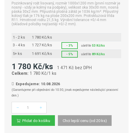
Pozinkovaný rošt lisovaný, rozměr 1000x1200 mm (první rozměr je
nosný - vždy je kolmý na podpěry), velikost oka 30x30 mm, nosná
páska 30x2 mm. Přípustná plošná zátěž je 1036 kg/m². Přípustný
kolový tlak je 176 kg na ploše 200x200 mm. Protiskluzová třída
R11. Hmotnost roštu 21,5 kg. Výrobní tolerance +0/-4 mm
(skladové položky nejčastěji +0/-2 mm).
1 - 2 ks
1 780 Kč/ks
3 - 4 ks
1 727 Kč/ks
- 3%
ušetříte
53 Kč/ks
5+ ks
1 691 Kč/ks
- 5%
ušetříte
89 Kč/ks
1 780 Kč/ks
1 471 Kč bez DPH
Celkem:
1 780 Kč/1 ks
Expedujeme: 10.08.2026
(Garantujeme při objednání do 10:30, jinak expedujeme následující pracovní
den.)
Počet
Přidat do košíku
Chci lepší cenu (od 20 ks)