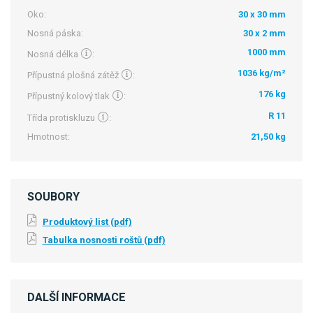
Oko:
30 x 30 mm
Nosná páska:
30 x 2 mm
1000 mm
Nosná délka
:
1036 kg/m²
Přípustná plošná zátěž
:
176 kg
Přípustný kolový tlak
:
R 11
Třída protiskluzu
:
Hmotnost:
21,50 kg
SOUBORY
Produktový list (pdf)
Tabulka nosnosti roštů (pdf)
DALŠÍ INFORMACE