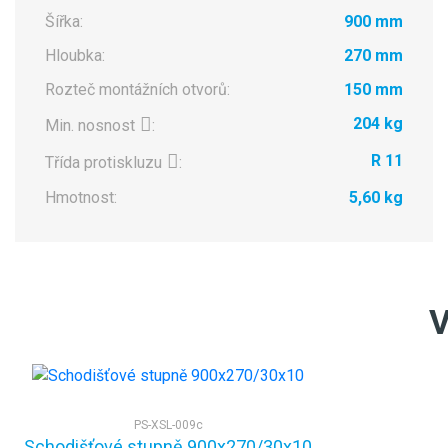
Šířka:
900 mm
Hloubka:
270 mm
Rozteč montážních otvorů:
150 mm
204 kg
Min. nosnost
:
R 11
Třída protiskluzu
:
Hmotnost:
5,60 kg
V
PS-XSL-009c
Schodišťové stupně 900x270/30x10