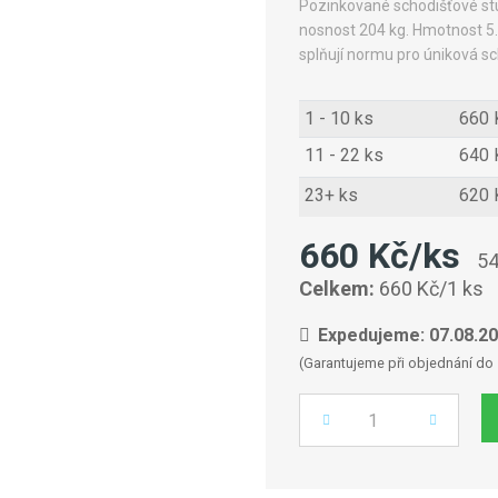
Pozinkované schodišťové s
nosnost 204 kg. Hmotnost 5.
splňují normu pro úniková sc
1 - 10 ks
660 
11 - 22 ks
640 
23+ ks
620 
660 Kč/ks
54
Celkem:
660 Kč/1 ks
Expedujeme: 07.08.2
(Garantujeme při objednání do 
Počet