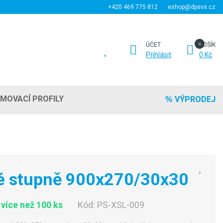
+420 469 775 812
eshop@dpsvs.cz
ÚČET
KOŠÍK
Přihlásit
0 Kč
EMOVACÍ PROFILY
VÝPRODEJ
é stupně 900x270/30x30
více než 100 ks
Kód:
PS-XSL-009