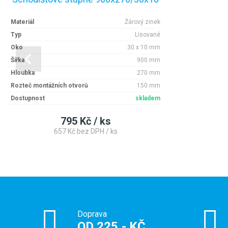
Materiál
Žárový zinek
Typ
Lisované
Oko
30 x 10 mm
Šířka
900 mm
Hloubka
270 mm
Rozteč montážních otvorů
150 mm
Dostupnost
skladem
795 Kč / ks
657 Kč bez DPH / ks
Doprava
OD 225,- KČ