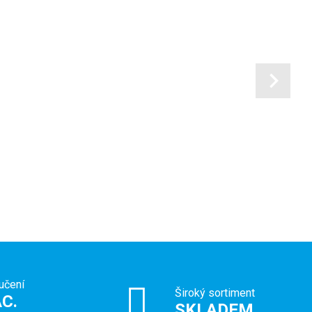
učení
Široký sortiment
C.
SKLADEM