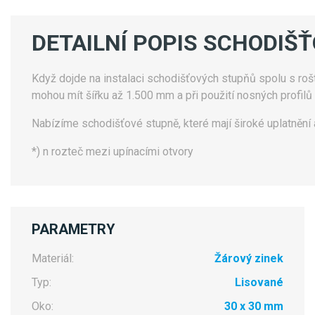
DETAILNÍ POPIS SCHODIŠ
Když dojde na instalaci schodišťových stupňů spolu s rošty,
mohou mít šířku až 1.500 mm a při použití nosných profilů
Nabízíme schodišťové stupně, které mají široké uplatnění 
*) n
rozteč mezi upínacími otvory
PARAMETRY
Materiál:
Žárový zinek
Typ:
Lisované
Oko:
30 x 30 mm