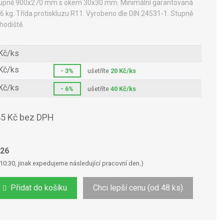
tupně 900x270 mm s okem 30x30 mm. Minimální garantovaná
6 kg. Třída protiskluzu R11. Vyrobeno dle DIN 24531-1. Stupně
hodiště.
Kč/ks
Kč/ks
- 3%
ušetříte
20 Kč/ks
Kč/ks
- 6%
ušetříte
40 Kč/ks
5 Kč bez DPH
026
10:30, jinak expedujeme následující pracovní den.)
Přidat do košíku
Chci lepší cenu (od 48 ks)