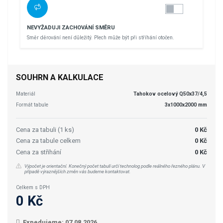
NEVYŽADUJI ZACHOVÁNÍ SMĚRU
Směr děrování není důležitý. Plech může být při stříhání otočen.
SOUHRN A KALKULACE
Materiál
Tahokov ocelový Q50x37/4,5
Formát tabule
3x1000x2000 mm
Cena za tabuli (1 ks)
0 Kč
Cena za tabule celkem
0 Kč
Cena za střihání
0 Kč
Výpočet je orientační. Konečný počet tabulí určí technolog podle reálného řezného plánu. V
případě výraznějších změn vás budeme kontaktovat.
Celkem s DPH
0 Kč
Expedujeme: 07.08.2026