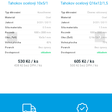
Tahokov ocelový 10x5/1
Tahokov ocelový Q16x12/1,5
Typ děrování
Kosočtverec
Typ děrování
Čtverec válcovaný
Materiál
Ocel
Materiál
Ocel
Jakost
DC01 / DD11
Jakost
DC01 / DD11
Síla materiálu
0.5 mm
Síla materiálu
1.5 mm
Rozměr
1000 x 2000 mm
Rozměr
1000 x 2000 mm
Oko (ŠxV)
10x5x1 mm
Oko (ŠxV)
Q16x12x1, 5 mm
Volná plocha
60 %
Volná plocha
75 %
Povrch
Bez úpravy
Povrch
Bez úpravy
Dostupnost
skladem
Dostupnost
skladem
530 Kč / ks
605 Kč / ks
438 Kč bez DPH / ks
500 Kč bez DPH / ks