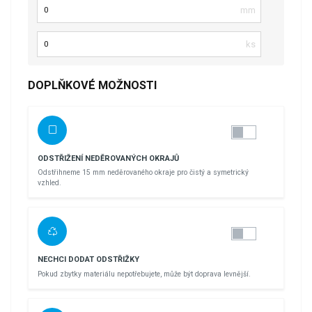
Délka
Počet kusů
DOPLŇKOVÉ MOŽNOSTI
ODSTŘIŽENÍ NEDĚROVANÝCH OKRAJŮ
Odstřihneme 15 mm neděrovaného okraje pro čistý a symetrický
vzhled.
NECHCI DODAT ODSTŘIŽKY
Pokud zbytky materiálu nepotřebujete, může být doprava levnější.