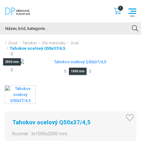
Hledat
Úvod
Tahokov
Dle materiálu
Ocel
Tahokov ocelový Q50x37/4,5
2000 mm
1000 mm
Tahokov ocelový Q50x37/4,5
Rozměr:
3x1000x2000 mm