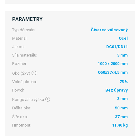
PARAMETRY
Typ děrování:
Čtverec válcovaný
Materiál:
Ocel
Jakost:
DC01/DD11
Síla materiálu:
3 mm
Rozměr:
1000 x 2000 mm
Q50x37x4,5 mm
Oko (ŠxV)
:
Volná plocha:
75 %
Povrch:
Bez úpravy
3 mm
Korigovaná výška
:
Délka oka:
50 mm
Šíře oka:
37 mm
Hmotnost:
11,40 kg