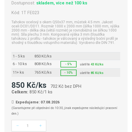
Dostupnost:
skladem, více než 100 ks
Kód:
1T FE023
Tahokov ocelový s okem Q50x37 mm, můstek 4.5 mm. Jakost
oceli DC01/DD11. Rozměr 1000 x 2000 mm (šířka 1000 mm, výška
2000 mm - délka oka (větší rozměr) je rovnoběžná se šířkou 1000
mm). Síla plechu 3 mm. Korigovaná výška 3 mm (tloušťka
tahokovu z profilu - tahokov je válcovaný a výsledný boční profil je
shodný s tloušťkou vstupního materiálu). Vyrobeno dle DIN 791.
1 - 5 ks
850 Kč/ks
6 - 10 ks
808 Kč/ks
- 5%
ušetříte
43 Kč/ks
11+ ks
765 Kč/ks
- 10%
ušetříte
85 Kč/ks
850 Kč/ks
702 Kč bez DPH
Celkem:
850 Kč/1 ks
Expedujeme: 07.08.2026
(Garantujeme při objednání do 10:30, jinak expedujeme následující pracovní
den.)
Počet