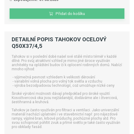
Přidat do košíku
DETAILNÍ POPIS TAHOKOV OCELOVÝ
Q50X37/4,5
Tahokov si v poslední době našel své stálé místo téměř v každé
dílně. Pro svůj atraktivní vzhled je mimo jiné široce využíván
architekty na opláštění budov či k oplocení rodinných domů. Nabízí
mnoho výhod:
- výjimečná pevnost vzhledem k velikosti děrování
- variabilní volná plocha pro volný tok světla a vzduchu
- výroba bezodpadovou technologií, což umožňuje nízké ceny
Široké výrobní možnosti dávají předpoklad pro široké využití.
Kosočtvercová oka jsou nejžádanější, dodáváme ale i čtvercová,
šestihranná a kruhová.
Tahokov je často využíván pro filtraci a ventilaci. Jako univerzální
materiál nachází uplatnění i ve stavebnictví např. pro nájezdové
rampy, výplně bran, krbové průduchy, pochůzné plochy atd. Pro
svou schopnost pohltit zvuk a přímé světlo je také často využíván
pro obklady fasád.