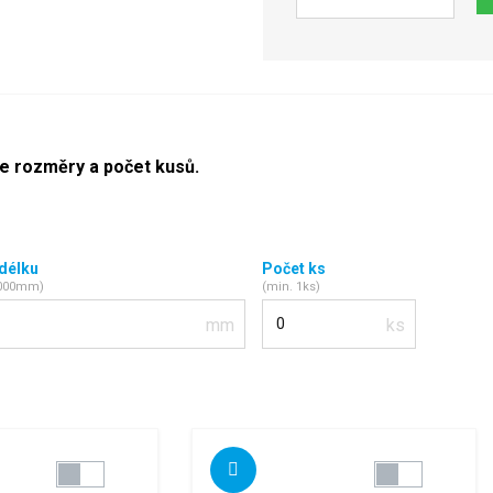
Počet
te rozměry a počet kusů.
 délku
Počet ks
2000mm)
(min. 1ks)
Počet kusů