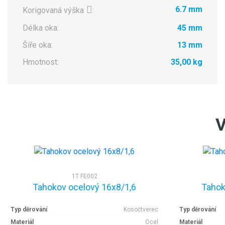
6.7 mm
Korigovaná výška
:
Délka oka:
45 mm
Šíře oka:
13 mm
Hmotnost:
35,00 kg
V
1T FE002
Tahokov ocelový 16x8/1,6
Tahok
Typ děrování
Kosočtverec
Typ děrování
Materiál
Ocel
Materiál