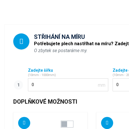
STŘIHÁNÍ NA MÍRU
Potřebujete plech nastříhat na míru? Zadej
O zbytek se postaráme my.
Zadejte šířku
Zadejte
(10mm - 1000mm)
(10mm - 
Šířka
Délka
DOPLŇKOVÉ MOŽNOSTI