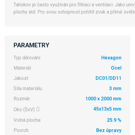
Tahokov je často využíván pro filtraci a ventilaci. Jako un
plochy atd. Pro svou schopnost pohltit zvuk a přímé světl
PARAMETRY
Typ děrování:
Hexagon
Materiál:
Ocel
Jakost:
DC01/DD11
Síla materiálu:
3 mm
Rozměr:
1000 x 2000 mm
45x13x5 mm
Oko (ŠxV)
:
Volná plocha:
25.9 %
Povrch:
Bez úpravy