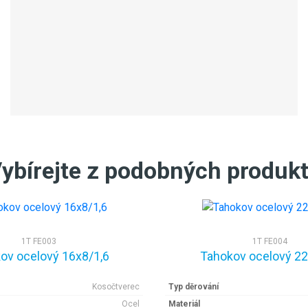
ybírejte z podobných produk
1T FE003
1T FE004
ov ocelový 16x8/1,6
Tahokov ocelový 2
Kosočtverec
Typ děrování
Ocel
Materiál