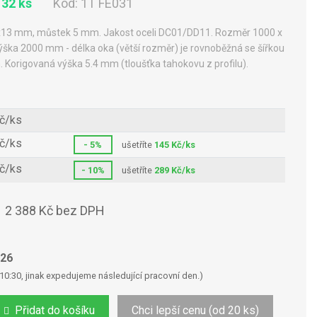
 32 ks
Kód:
1T FE031
x13 mm, můstek 5 mm. Jakost oceli DC01/DD11. Rozměr 1000 x
ka 2000 mm - délka oka (větší rozměr) je rovnoběžná se šířkou
 Korigovaná výška 5.4 mm (tloušťka tahokovu z profilu).
č/ks
č/ks
- 5%
ušetříte
145 Kč/ks
č/ks
- 10%
ušetříte
289 Kč/ks
2 388 Kč bez DPH
s
026
10:30, jinak expedujeme následující pracovní den.)
Přidat do košíku
Chci lepší cenu (od 20 ks)