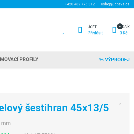
+420 469 775 812
eshop@dpsvs.cz
ÚČET
KOŠÍK
Přihlásit
0 Kč
EMOVACÍ PROFILY
VÝPRODEJ
elový šestihran 45x13/5
0 mm