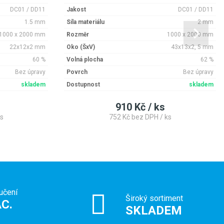
DC01 / DD11
Jakost
DC01 / DD11
1.5 mm
Síla materiálu
2 mm
1000 x 2000 mm
Rozměr
1000 x 2000 mm
22x12x2 mm
Oko (ŠxV)
43x13x2, 5 mm
60 %
Volná plocha
62 %
Bez úpravy
Povrch
Bez úpravy
skladem
Dostupnost
skladem
910 Kč / ks
s
752 Kč bez DPH / ks
učení
Široký sortiment
C.
SKLADEM