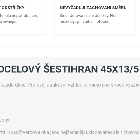
 ODSTŘIŽKY
NEVYŽADUJI ZACHOVÁNÍ SMĚRU
eriálu nepotřebujete,
Směr děrování není důležitý. Plech
 levnější.
může být při stříhání otočen.
 OCELOVÝ ŠESTIHRAN 45X13/5
aždé dílně. Pro svůj atraktivní vzhled je mimo jiné široce využív
 ceny
ití. Kosočtvercová oka jsou nejžádanější, dodáváme ale i čtverco