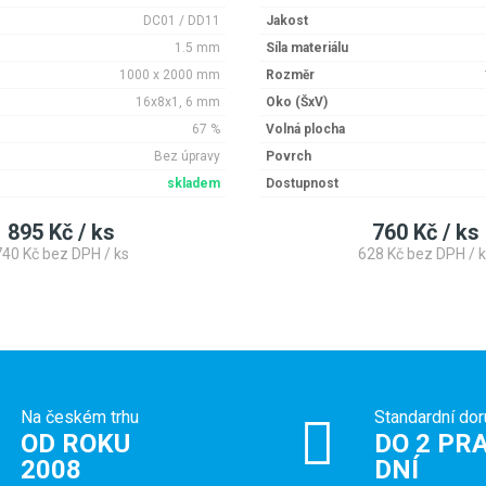
DC01 / DD11
Jakost
1.5 mm
Síla materiálu
1000 x 2000 mm
Rozměr
16x8x1, 6 mm
Oko (ŠxV)
67 %
Volná plocha
Bez úpravy
Povrch
skladem
Dostupnost
895 Kč / ks
760 Kč / ks
740 Kč bez DPH / ks
628 Kč bez DPH / k
Na českém trhu
Standardní dor
OD ROKU
DO 2 PRA
2008
DNÍ