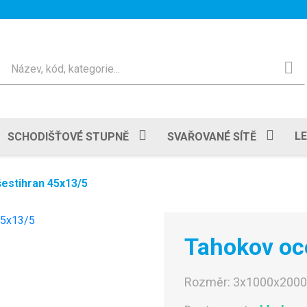
Hledat
L
SCHODIŠŤOVÉ STUPNĚ
SVAŘOVANÉ SÍTĚ
estihran 45x13/5
Tahokov oc
Rozměr:
3x1000x200