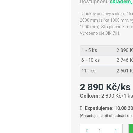
Dostupnost:
skladem,
Tahokov ocelový s okem 45
2000 mm (šířka 1000 mm, výš
1000 mm). Síla plechu 3 mm.
Vyrobeno dle DIN 791.
1 - 5 ks
2 890 K
6 - 10 ks
2 746 K
11+ ks
2 601 K
2 890 Kč/ks
Celkem:
2 890 Kč/1 k
Expedujeme: 10.08.2
(Garantujeme při objednání do 