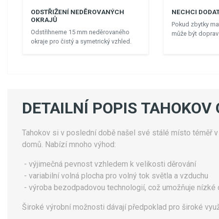
ODSTŘIŽENÍ NEDĚROVANÝCH
NECHCI DODAT
OKRAJŮ
Pokud zbytky mat
Odstřihneme 15 mm neděrovaného
může být doprava
okraje pro čistý a symetrický vzhled.
DETAILNÍ POPIS TAHOKOV
Tahokov si v poslední době našel své stálé místo téměř v k
domů. Nabízí mnoho výhod:
- výjimečná pevnost vzhledem k velikosti děrování
- variabilní volná plocha pro volný tok světla a vzduchu
- výroba bezodpadovou technologií, což umožňuje nízké
Široké výrobní možnosti dávají předpoklad pro široké využ