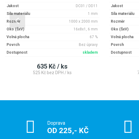
Jakost
DC01 / DD11
Jakost
Síla materiálu
1 mm
Síla materiálu
Rozměr
1000 x 2000 mm
Rozměr
Oko (ŠxV)
16x8x1, 6 mm
Oko (ŠxV)
Volná plocha
67 %
Volná plocha
Povrch
Bez úpravy
Povrch
Dostupnost
skladem
Dostupnost
635 Kč / ks
525 Kč bez DPH / ks
Doprava
OD 225,- KČ