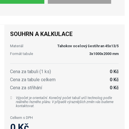
SOUHRN A KALKULACE
Materiál
Tahokov ocelový šestihran 45x13/5
Formát tabule
3x1000x2000 mm
Cena za tabuli (1 ks)
0 Kč
Cena za tabule celkem
0 Kč
Cena za střihání
0 Kč
Výpočet je orientační. Konečný počet tabulí určí technolog podle
reálného řezného plánu. V případě výraznějších změn vás budeme
kontaktovat.
Celkem s DPH
0 Kč