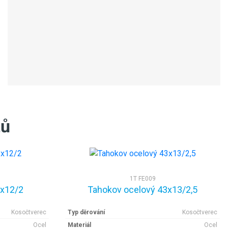
tů
1T FE009
2x12/2
Tahokov ocelový 43x13/2,5
Kosočtverec
Typ děrování
Kosočtverec
Ocel
Materiál
Ocel