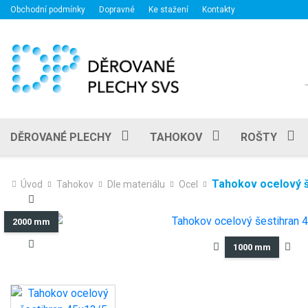
Obchodní podmínky
Dopravné
Ke stažení
Kontakty
DĚROVANÉ PLECHY
TAHOKOV
ROŠTY
Tahokov ocelový š
Úvod
Tahokov
Dle materiálu
Ocel
2000 mm
1000 mm