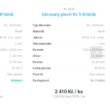
AL 0038
 hliník
Děrovaný plech Rv 5-8 hliník
Rv - Kruhové..
Typ děrování
Rv - Kruhové..
Hliník
Materiál
Hliník
Al 99, 5 % - čistý..
Jakost
Al 99, 5 % - čistý..
1 mm
Síla materiálu
1 mm
1000 x 2000 mm
Rozměr
1250 x 2500 mm
5, 00 mm
Otvor
5, 00 mm
8, 00 mm
Rozteč
8, 00 mm
35.43 %
Volná plocha
35.43 %
Bez úpravy
Povrch
Bez úpravy
skladem
Dostupnost
do 3 týdnů
s
2 410 Kč / ks
ks
1 992 Kč bez DPH / ks