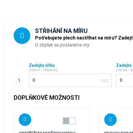
STŘIHÁNÍ NA MÍRU
Potřebujete plech nastříhat na míru? Zadej
O zbytek se postaráme my.
Zadejte šířku
Zadejte
(10mm - 1000mm)
(10mm - 
Šířka
Délka
DOPLŇKOVÉ MOŽNOSTI