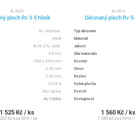
AL 0025
AL 0014
ný plech Rv 3-5 hliník
Děrovaný plech Rv 5-8
Rv - Kruhové..
Typ děrování
Hliník
Materiál
Al 99, 5 % - čistý..
Jakost
0.8 mm
Síla materiálu
1000 x 2000 mm
Rozměr
3, 00 mm
Otvor
5, 00 mm
Rozteč
32.65 %
Volná plocha
Bez úpravy
Povrch
do 3 týdnů
Dostupnost
1 525 Kč / ks
1 560 Kč / k
 260 Kč bez DPH / ks
1 289 Kč bez DPH / 