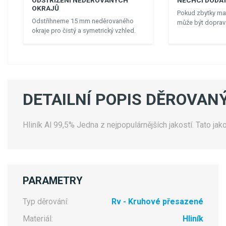
ODSTŘIŽENÍ NEDĚROVANÝCH
NECHCI DODAT
OKRAJŮ
Pokud zbytky mat
Odstřihneme 15 mm neděrovaného
může být doprava
okraje pro čistý a symetrický vzhled.
DETAILNÍ POPIS DĚROVANÝ
Hliník Al 99,5% Jedna z nejpopulárnějších jakostí. Tato jak
PARAMETRY
Typ děrování:
Rv - Kruhové přesazené
Materiál:
Hliník