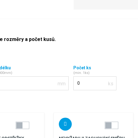
te rozměry a počet kusů.
 délku
Počet ks
2000mm)
(min. 1ks)
Počet kusů