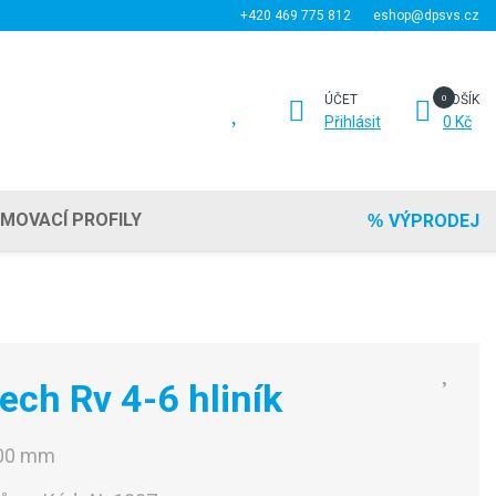
+420 469 775 812
eshop@dpsvs.cz
ÚČET
KOŠÍK
Přihlásit
0 Kč
EMOVACÍ PROFILY
VÝPRODEJ
ech Rv 4-6 hliník
000 mm