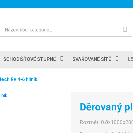
Hledat
L
SCHODIŠŤOVÉ STUPNĚ
SVAŘOVANÉ SÍTĚ
ech Rv 4-6 hliník
Děrovaný pl
Rozměr:
0.8x1000x2