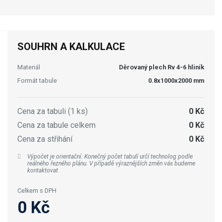
SOUHRN A KALKULACE
Materiál
Děrovaný plech Rv 4-6 hliník
Formát tabule
0.8x1000x2000 mm
Cena za tabuli (1 ks)
0 Kč
Cena za tabule celkem
0 Kč
Cena za střihání
0 Kč
Výpočet je orientační. Konečný počet tabulí určí technolog podle
reálného řezného plánu. V případě výraznějších změn vás budeme
kontaktovat.
Celkem s DPH
0 Kč