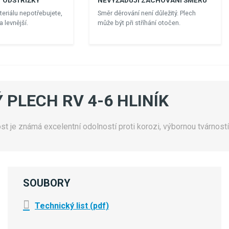
 ODSTŘIŽKY
NEVYŽADUJI ZACHOVÁNÍ SMĚRU
eriálu nepotřebujete,
Směr děrování není důležitý. Plech
 levnější.
může být při stříhání otočen.
 PLECH RV 4-6 HLINÍK
ost je známá excelentní odolností proti korozi, výbornou tvárnost
SOUBORY
Technický list (pdf)