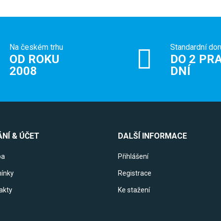
Na českém trhu
Standardní dor
OD ROKU
DO 2 PRA
2008
DNÍ
NÍ & ÚČET
DALŠÍ INFORMACE
ba
Přihlášení
ínky
Registrace
akty
Ke stažení