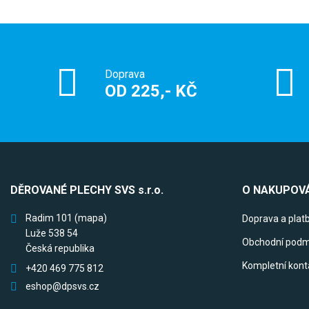
Doprava
OD 225,- KČ
DĚROVANÉ PLECHY SVS s.r.o.
O NAKUPOVÁ
Radim 101
(mapa)
Doprava a plat
Luže 538 54
Obchodní podm
Česká republika
Kompletní kont
+420 469 775 812
eshop@dpsvs.cz