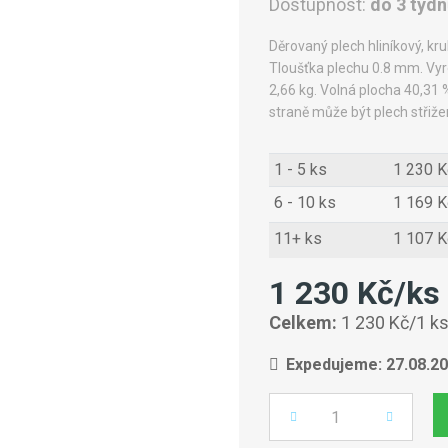
Dostupnost:
do 3 týd
Děrovaný plech hliníkový, 
Tloušťka plechu 0.8 mm. Vyro
2,66 kg. Volná plocha 40,31 
straně může být plech střiže
1 - 5 ks
1 230 K
6 - 10 ks
1 169 K
11+ ks
1 107 K
1 230 Kč/ks
Celkem:
1 230 Kč/1 k
Expedujeme: 27.08.2
Počet