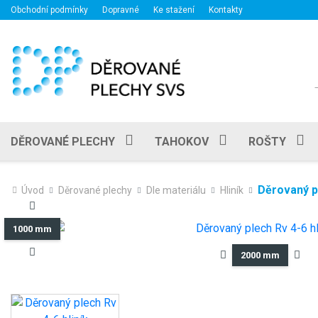
Obchodní podmínky
Dopravné
Ke stažení
Kontakty
DĚROVANÉ PLECHY
TAHOKOV
ROŠTY
Děrovaný pl
Úvod
Děrované plechy
Dle materiálu
Hliník
1000 mm
2000 mm