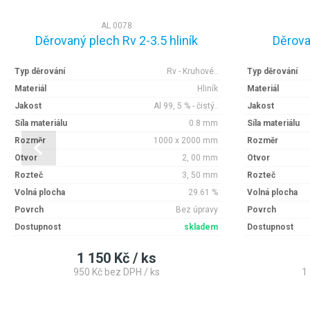
AL 0078
Děrovaný plech Rv 2-3.5 hliník
Děrova
Typ děrování
Rv - Kruhové..
Typ děrování
Materiál
Hliník
Materiál
Jakost
Al 99, 5 % - čistý..
Jakost
Síla materiálu
0.8 mm
Síla materiálu
Rozměr
1000 x 2000 mm
Rozměr
Otvor
2, 00 mm
Otvor
Rozteč
3, 50 mm
Rozteč
Volná plocha
29.61 %
Volná plocha
Povrch
Bez úpravy
Povrch
Dostupnost
skladem
Dostupnost
1 150 Kč / ks
950 Kč bez DPH / ks
1