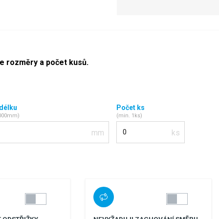
te rozměry a počet kusů.
 délku
Počet ks
2000mm)
(min. 1ks)
Počet kusů