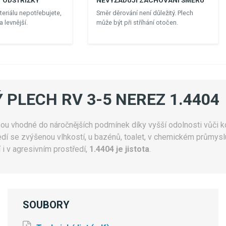
 ODSTŘIŽKY
NEVYŽADUJI ZACHOVÁNÍ SMĚRU
eriálu nepotřebujete,
Směr děrování není důležitý. Plech
 levnější.
může být při stříhání otočen.
 PLECH RV 3-5 NEREZ 1.4404
ou vhodné do náročnějších podmínek díky vyšší odolnosti vůči ko
í se zvýšenou vlhkostí, u bazénů, toalet, v chemickém průmyslu
 i v agresivním prostředí,
1.4404 je jistota
.
SOUBORY