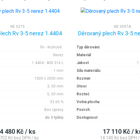
NE 0215
NE 0097A
lech Rv 3-5 nerez 1.4404
Děrovaný plech Rv 3-5 n
Rv - Kruhové..
Typ děrování
Nerez
Materiál
1.4404 - AISI 316 L
Jakost
1
1 mm
Síla materiálu
1000 x 2000 mm
Rozměr
3, 00 mm
Otvor
5, 00 mm
Rozteč
32.65 %
Volná plocha
Bez úpravy
Povrch
do 3 týdnů
Dostupnost
4 480 Kč / ks
17 110 Kč / k
 702 Kč bez DPH / ks
14 140 Kč bez DPH /