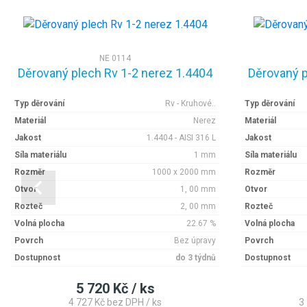
NE 0114
Děrovaný plech Rv 1-2 nerez 1.4404
Děrovaný p
Typ děrování
Rv - Kruhové..
Typ děrování
Materiál
Nerez
Materiál
Jakost
1.4404 - AISI 316 L
Jakost
Síla materiálu
1 mm
Síla materiálu
Rozměr
1000 x 2000 mm
Rozměr
Otvor
1, 00 mm
Otvor
Rozteč
2, 00 mm
Rozteč
Volná plocha
22.67 %
Volná plocha
Povrch
Bez úpravy
Povrch
Dostupnost
do 3 týdnů
Dostupnost
5 720 Kč / ks
4 727 Kč bez DPH / ks
3