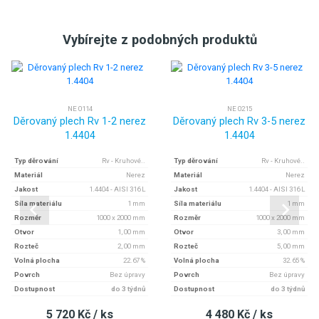
Vybírejte z podobných produktů
NE 0114
NE 0215
Děrovaný plech Rv 1-2 nerez
Děrovaný plech Rv 3-5 nerez
1.4404
1.4404
Typ děrování
Rv - Kruhové..
Typ děrování
Rv - Kruhové..
Materiál
Nerez
Materiál
Nerez
Jakost
1.4404 - AISI 316 L
Jakost
1.4404 - AISI 316 L
Síla materiálu
1 mm
Síla materiálu
1 mm
Rozměr
1000 x 2000 mm
Rozměr
1000 x 2000 mm
Otvor
1, 00 mm
Otvor
3, 00 mm
Rozteč
2, 00 mm
Rozteč
5, 00 mm
Volná plocha
22.67 %
Volná plocha
32.65 %
Povrch
Bez úpravy
Povrch
Bez úpravy
Dostupnost
do 3 týdnů
Dostupnost
do 3 týdnů
5 720 Kč / ks
4 480 Kč / ks