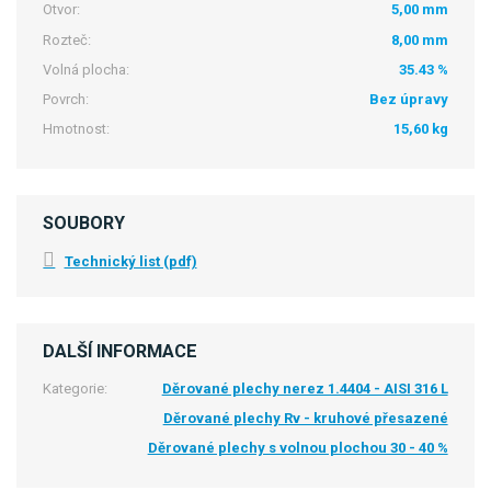
Otvor:
5,00 mm
Rozteč:
8,00 mm
Volná plocha:
35.43 %
Povrch:
Bez úpravy
Hmotnost:
15,60 kg
SOUBORY
Technický list (pdf)
DALŠÍ INFORMACE
Kategorie:
Děrované plechy nerez 1.4404 - AISI 316 L
Děrované plechy Rv - kruhové přesazené
Děrované plechy s volnou plochou 30 - 40 %