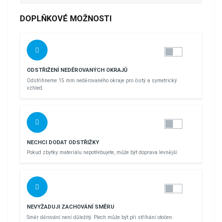
DOPLŇKOVÉ MOŽNOSTI
ODSTŘIŽENÍ NEDĚROVANÝCH OKRAJŮ
Odstřihneme 15 mm neděrovaného okraje pro čistý a symetrický
vzhled.
NECHCI DODAT ODSTŘIŽKY
Pokud zbytky materiálu nepotřebujete, může být doprava levnější.
NEVYŽADUJI ZACHOVÁNÍ SMĚRU
Směr děrování není důležitý. Plech může být při stříhání otočen.