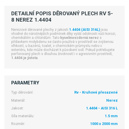
DETAILNÍ POPIS DĚROVANÝ PLECH RV 5-
8 NEREZ 1.4404
Nerezové děrované plechy z jakosti
1.4404 (AISI 316L)
jsou
vhodné do náročnějších podmínek díky vyšší odolnosti vůči korozi,
chemikáliím a chloridům. Tato
kyselinovzdorná nerez
s
přídavkem molybdenu se často používá v prostředí se zvýšenou
vlhkostí, u bazénů, toalet, v chemickém průmyslu nebo v
exteriéru, kde může docházet k působení solí. Pokud potřebujete
perforovaný plech s dlouhou životností i v agresivním prostředí,
1.4404 je jistota
.
PARAMETRY
Typ děrování:
Rv - Kruhové přesazené
Materiál:
Nerez
Jakost:
1.4404 - AISI 316 L
Síla materiálu:
1.5 mm
Rozměr:
1000 x 2000 mm