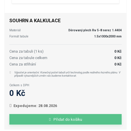
SOUHRN A KALKULACE
Materiál
Děrovaný plech Rv 5-8 nerez 1.4404
Formát tabule
1.5x1000x2000 mm
Cena za tabuli (1 ks)
0 Kč
Cena za tabule celkem
0 Kč
Cena za střihání
0 Kč
Výpočet je orientační. Konečný počet tabulí určí technolog podle reálného řezného plánu. V
případě výraznějších změn vás budeme kontaktovat.
Celkem s DPH
0 Kč
Expedujeme: 28.08.2026
Přidat do košíku