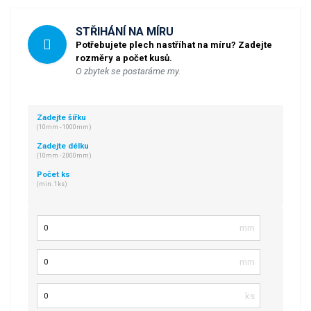
STŘIHÁNÍ NA MÍRU
Potřebujete plech nastříhat na míru? Zadejte
rozměry a počet kusů.
O zbytek se postaráme my.
Zadejte šířku
(10mm - 1000mm)
Zadejte délku
(10mm - 2000mm)
Počet ks
(min. 1ks)
Šířka
Délka
Počet kusů