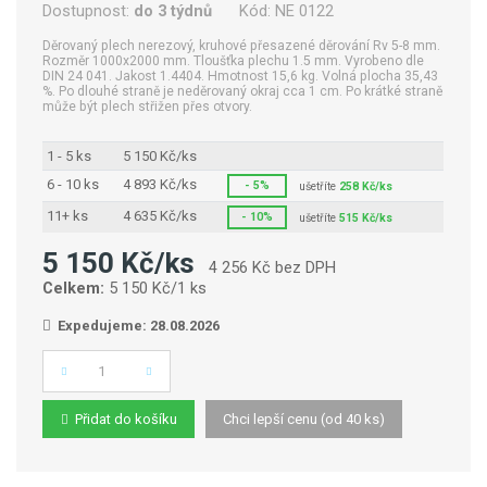
Dostupnost:
do 3 týdnů
Kód:
NE 0122
Děrovaný plech nerezový, kruhové přesazené děrování Rv 5-8 mm.
Rozměr 1000x2000 mm. Tloušťka plechu 1.5 mm. Vyrobeno dle
DIN 24 041. Jakost 1.4404. Hmotnost 15,6 kg. Volná plocha 35,43
%. Po dlouhé straně je neděrovaný okraj cca 1 cm. Po krátké straně
může být plech střižen přes otvory.
1 - 5 ks
5 150 Kč/ks
6 - 10 ks
4 893 Kč/ks
- 5%
ušetříte
258 Kč/ks
11+ ks
4 635 Kč/ks
- 10%
ušetříte
515 Kč/ks
5 150 Kč/ks
4 256 Kč bez DPH
Celkem:
5 150 Kč/1 ks
Expedujeme: 28.08.2026
Počet
Přidat do košíku
Chci lepší cenu (od 40 ks)