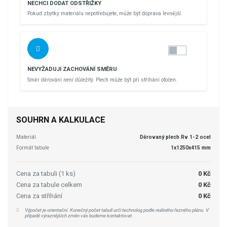
NECHCI DODAT ODSTŘIŽKY
Pokud zbytky materiálu nepotřebujete, může být doprava levnější.
NEVYŽADUJI ZACHOVÁNÍ SMĚRU
Směr děrování není důležitý. Plech může být při stříhání otočen.
SOUHRN A KALKULACE
Materiál
Děrovaný plech Rv 1-2 ocel
Formát tabule
1x1250x415 mm
Cena za tabuli (1 ks)
0 Kč
Cena za tabule celkem
0 Kč
Cena za střihání
0 Kč
Výpočet je orientační. Konečný počet tabulí určí technolog podle reálného řezného plánu. V
případě výraznějších změn vás budeme kontaktovat.