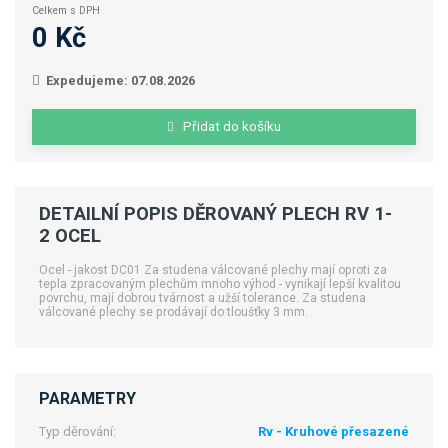
Celkem s DPH
0 Kč
Expedujeme: 07.08.2026
Přidat do košíku
DETAILNÍ POPIS DĚROVANÝ PLECH RV 1-
2 OCEL
Ocel - jakost DC01 Za studena válcované plechy mají oproti za
tepla zpracovaným plechům mnoho výhod - vynikají lepší kvalitou
povrchu, mají dobrou tvárnost a užší tolerance. Za studena
válcované plechy se prodávají do tloušťky 3 mm.
PARAMETRY
Typ děrování:
Rv - Kruhové přesazené