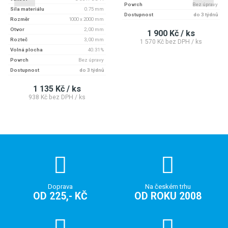
Povrch
Bez úpravy
Síla materiálu
0.75 mm
Dostupnost
do 3 týdnů
Rozměr
1000 x 2000 mm
Otvor
2, 00 mm
1 900 Kč / ks
Rozteč
3, 00 mm
1 570 Kč bez DPH / ks
Volná plocha
40.31 %
Povrch
Bez úpravy
Dostupnost
do 3 týdnů
1 135 Kč / ks
938 Kč bez DPH / ks
Doprava
Na českém trhu
OD 225,- KČ
OD ROKU 2008