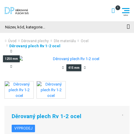
Hledat
Úvod
Děrované plechy
Dle materiálu
Ocel
Děrovaný plech Rv 1-2 ocel
1250 mm
415 mm
Děrovaný plech Rv 1-2 ocel
VÝPRODEJ