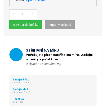
tlačítko
Poptat více kusů
.
Počet
Přidat do košíku
Poptat více kusů
STŘIHÁNÍ NA MÍRU
Potřebujete plech nastříhat na míru? Zadejte
rozměry a počet kusů.
O zbytek se postaráme my.
Zadejte šířku
(10mm - 1250mm)
Zadejte délku
(10mm - 415mm)
Počet ks
(min. 1ks)