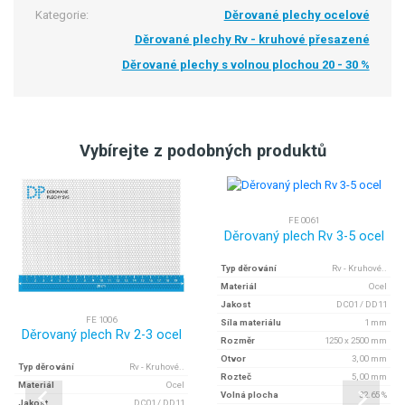
Kategorie:
Děrované plechy ocelové
Děrované plechy Rv - kruhové přesazené
Děrované plechy s volnou plochou 20 - 30 %
Vybírejte z podobných produktů
FE 0061
Děrovaný plech Rv 3-5 ocel
Typ děrování
Rv - Kruhové..
Materiál
Ocel
Jakost
DC01 / DD11
FE 1006
Síla materiálu
1 mm
Děrovaný plech Rv 2-3 ocel
Rozměr
1250 x 2500 mm
Otvor
3, 00 mm
Typ děrování
Rv - Kruhové..
Rozteč
5, 00 mm
Materiál
Ocel
Volná plocha
32.65 %
Jakost
DC01 / DD11