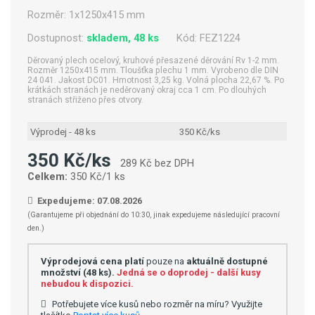
Rozměr:
1x1250x415 mm
Dostupnost:
skladem, 48 ks
Kód:
FEZ1224
Děrovaný plech ocelový, kruhové přesazené děrování Rv 1-2 mm.
Rozměr 1250x415 mm. Tloušťka plechu 1 mm. Vyrobeno dle DIN
24 041. Jakost DC01. Hmotnost 3,25 kg. Volná plocha 22,67 %. Po
krátkách stranách je neděrovaný okraj cca 1 cm. Po dlouhých
stranách střiženo přes otvory.
Výprodej - 48 ks
350 Kč/ks
350 Kč/ks
289 Kč bez DPH
Celkem:
350 Kč/1 ks
Expedujeme: 07.08.2026
(Garantujeme při objednání do 10:30, jinak expedujeme následující pracovní
den.)
Výprodejová cena platí
pouze na
aktuálně dostupné
množství (48 ks).
Jedná se o doprodej - další kusy
nebudou k dispozici.
Potřebujete více kusů nebo rozměr na míru? Využijte