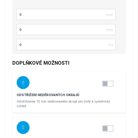
Šířka
Délka
Počet kusů
DOPLŇKOVÉ MOŽNOSTI
ODSTŘIŽENÍ NEDĚROVANÝCH OKRAJŮ
Odstřihneme 15 mm neděrovaného okraje pro čistý a symetrický
vzhled.