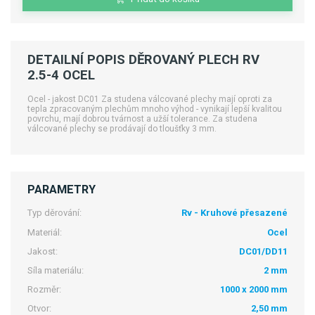
DETAILNÍ POPIS DĚROVANÝ PLECH RV
2.5-4 OCEL
Ocel - jakost DC01 Za studena válcované plechy mají oproti za
tepla zpracovaným plechům mnoho výhod - vynikají lepší kvalitou
povrchu, mají dobrou tvárnost a užší tolerance. Za studena
válcované plechy se prodávají do tloušťky 3 mm.
PARAMETRY
Typ děrování:
Rv - Kruhové přesazené
Materiál:
Ocel
Jakost:
DC01/DD11
Síla materiálu:
2 mm
Rozměr:
1000 x 2000 mm
Otvor:
2,50 mm