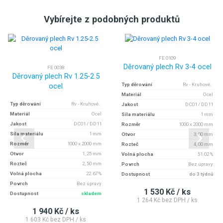
Vybírejte z podobných produktů
FE 0109
Děrovaný plech Rv 3-4 ocel
FE 0038
Děrovaný plech Rv 1.25-2.5
ocel
Typ děrování
Rv - Kruhové..
Materiál
Ocel
Typ děrování
Rv - Kruhové..
Jakost
DC01 / DD11
Materiál
Ocel
Síla materiálu
1 mm
Jakost
DC01 / DD11
Rozměr
1000 x 2000 mm
Síla materiálu
1 mm
Otvor
3, 00 mm
Rozměr
1000 x 2000 mm
Rozteč
4, 00 mm
Otvor
1, 25 mm
Volná plocha
51.02 %
Rozteč
2, 50 mm
Povrch
Bez úpravy
Volná plocha
22.67 %
Dostupnost
do 3 týdnů
Povrch
Bez úpravy
1 530 Kč / ks
Dostupnost
skladem
1 264 Kč bez DPH / ks
1 940 Kč / ks
1 603 Kč bez DPH / ks