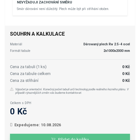
NEVYŽADUJI ZACHOVÁNÍ SMĚRU
Směr děrování není důležitý. Plech může být při stříhání otočen.
SOUHRN A KALKULACE
Materiál
Děrovaný plech Rv 2.5-4 ocel
Formát tabule
2x1000x2000 mm
Cena za tabuli (1 ks)
0 Kč
Cena za tabule celkem
0 Kč
Cena za střihání
0 Kč
Výpočet je orientační. Konečný počet tabulí určí technolog podle reálného řezného plánu. V
případě výraznějších změn vás budeme kontaktovat.
Celkem s DPH
0 Kč
Expedujeme: 10.08.2026
Přidat do košíku