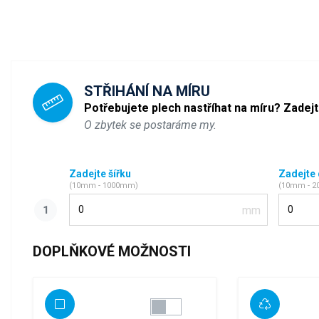
STŘIHÁNÍ NA MÍRU
Potřebujete plech nastříhat na míru? Zadej
O zbytek se postaráme my.
Zadejte šířku
Zadejte
(10mm - 1000mm)
(10mm - 
Šířka
Délka
DOPLŇKOVÉ MOŽNOSTI