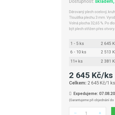
Dostupnost:
skladem,
Děrovaný plech ocelový, k
Tloušťka plechu 3 mm. Vyro
Volná plocha 32,65 %. Po dl
být plech střižen přes otvory.
1 - 5 ks
2 645 K
6 - 10 ks
2 513 K
11+ ks
2 381 K
2 645 Kč/ks
Celkem:
2 645 Kč/1 k
Expedujeme: 07.08.2
(Garantujeme při objednání do 