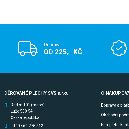
Doprava
OD 225,- KČ
DĚROVANÉ PLECHY SVS s.r.o.
O NAKUPOVÁ
Radim 101
(mapa)
Doprava a plat
Luže 538 54
Obchodní podm
Česká republika
Kompletní kont
+420 469 775 812