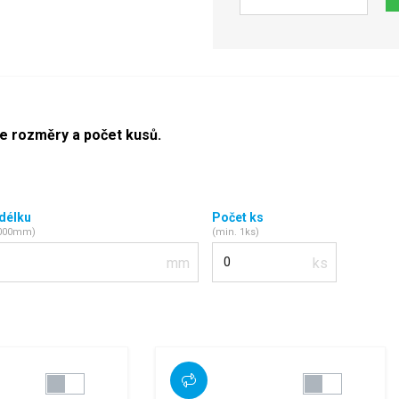
Počet
te rozměry a počet kusů.
 délku
Počet ks
2000mm)
(min. 1ks)
Počet kusů