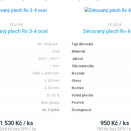
FE 0109
FE 0024
ný plech Rv 3-4 ocel
Děrovaný plech Rv 4
Rv - Kruhové..
Typ děrování
Ocel
Materiál
DC01 / DD11
Jakost
1 mm
Síla materiálu
1000 x 2000 mm
Rozměr
3, 00 mm
Otvor
4, 00 mm
Rozteč
51.02 %
Volná plocha
Bez úpravy
Povrch
do 3 týdnů
Dostupnost
1 530 Kč / ks
950 Kč / ks
 264 Kč bez DPH / ks
785 Kč bez DPH / k