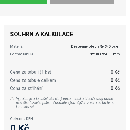
SOUHRN A KALKULACE
Materiál
Děrovaný plech Rv 3-5 ocel
Formát tabule
3x1000x2000 mm
Cena za tabuli (1 ks)
0 Kč
Cena za tabule celkem
0 Kč
Cena za střihání
0 Kč
Výpočet je orientační. Konečný počet tabulí určí technolog podle
reálného řezného plánu. V případě výraznějších změn vás budeme
kontaktovat.
Celkem s DPH
0 Kč