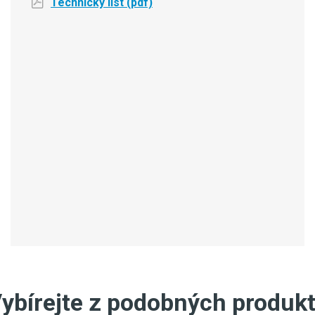
Technický list (pdf)
ybírejte z podobných produk