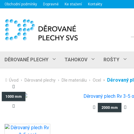
Obchodní podmínky
Dopravné
Ke stažení
Kontakty
H
DĚROVANÉ PLECHY
TAHOKOV
ROŠTY
Děrovaný pl
Úvod
Děrované plechy
Dle materiálu
Ocel
1000 mm
2000 mm