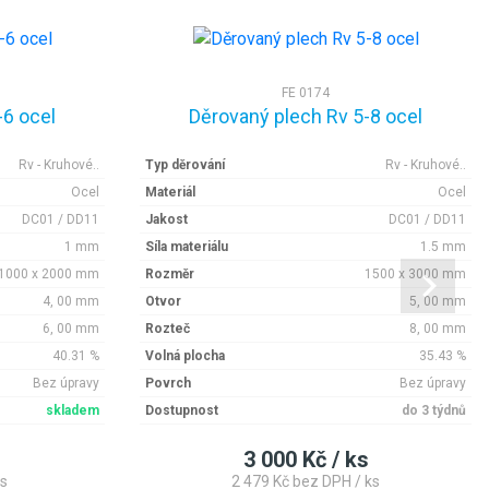
FE 0174
-6 ocel
Děrovaný plech Rv 5-8 ocel
Rv - Kruhové..
Typ děrování
Rv - Kruhové..
Ocel
Materiál
Ocel
DC01 / DD11
Jakost
DC01 / DD11
1 mm
Síla materiálu
1.5 mm
1000 x 2000 mm
Rozměr
1500 x 3000 mm
4, 00 mm
Otvor
5, 00 mm
6, 00 mm
Rozteč
8, 00 mm
40.31 %
Volná plocha
35.43 %
Bez úpravy
Povrch
Bez úpravy
skladem
Dostupnost
do 3 týdnů
3 000 Kč / ks
s
2 479 Kč bez DPH / ks