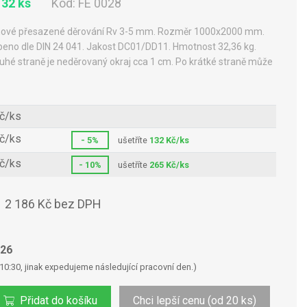
 32 ks
Kód:
FE 0028
ruhové přesazené děrování Rv 3-5 mm. Rozměr 1000x2000 mm.
beno dle DIN 24 041. Jakost DC01/DD11. Hmotnost 32,36 kg.
ouhé straně je neděrovaný okraj cca 1 cm. Po krátké straně může
č/ks
č/ks
- 5%
ušetříte
132 Kč/ks
č/ks
- 10%
ušetříte
265 Kč/ks
2 186 Kč bez DPH
s
026
10:30, jinak expedujeme následující pracovní den.)
Přidat do košíku
Chci lepší cenu (od 20 ks)