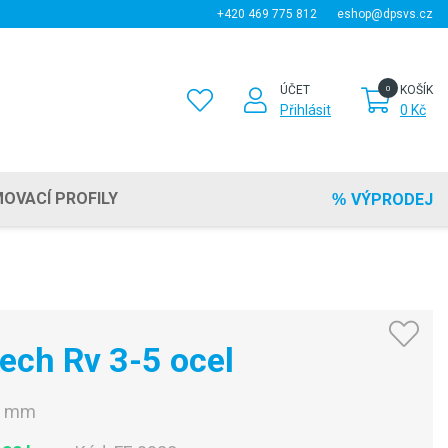
+420 469 775 812
eshop@dpsvs.cz
ÚČET
KOŠÍK
Přihlásit
0 Kč
OVACÍ PROFILY
VÝPRODEJ
ech Rv 3-5 ocel
0 mm