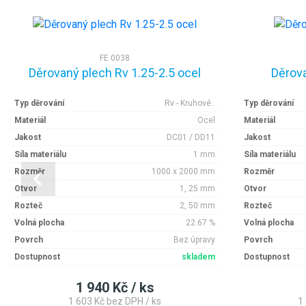
FE 0038
Děrovaný plech Rv 1.25-2.5 ocel
Děrova
Typ děrování
Rv - Kruhové..
Typ děrování
Materiál
Ocel
Materiál
Jakost
DC01 / DD11
Jakost
Síla materiálu
1 mm
Síla materiálu
Rozměr
1000 x 2000 mm
Rozměr
Otvor
1, 25 mm
Otvor
Rozteč
2, 50 mm
Rozteč
Volná plocha
22.67 %
Volná plocha
Povrch
Bez úpravy
Povrch
Dostupnost
skladem
Dostupnost
1 940 Kč / ks
1 603 Kč bez DPH / ks
1