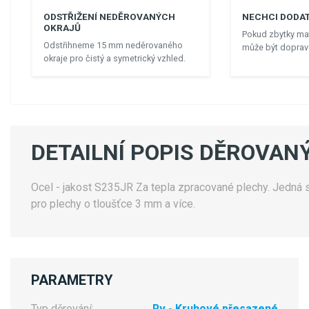
ODSTŘIŽENÍ NEDĚROVANÝCH
NECHCI DODAT
OKRAJŮ
Pokud zbytky mat
Odstřihneme 15 mm neděrovaného
může být doprava
okraje pro čistý a symetrický vzhled.
DETAILNÍ POPIS DĚROVANÝ
Ocel - jakost S235JR Za tepla zpracované plechy. Jedná se
pro plechy o tloušťce 3 mm a více.
PARAMETRY
Typ děrování:
Rv - Kruhové přesazené