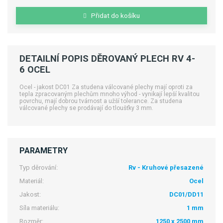
Přidat do košíku
DETAILNÍ POPIS DĚROVANÝ PLECH RV 4-
6 OCEL
Ocel - jakost DC01 Za studena válcované plechy mají oproti za
tepla zpracovaným plechům mnoho výhod - vynikají lepší kvalitou
povrchu, mají dobrou tvárnost a užší tolerance. Za studena
válcované plechy se prodávají do tloušťky 3 mm.
PARAMETRY
Typ děrování:
Rv - Kruhové přesazené
Materiál:
Ocel
Jakost:
DC01/DD11
Síla materiálu:
1 mm
Rozměr:
1250 x 2500 mm