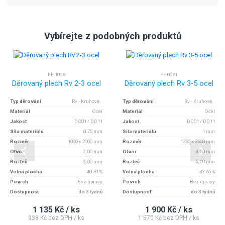
Vybírejte z podobných produktů
FE 1006
FE 0061
Děrovaný plech Rv 2-3 ocel
Děrovaný plech Rv 3-5 ocel
Typ děrování
Rv - Kruhové..
Typ děrování
Rv - Kruhové..
Materiál
Ocel
Materiál
Ocel
Jakost
DC01 / DD11
Jakost
DC01 / DD11
Síla materiálu
0.75 mm
Síla materiálu
1 mm
Rozměr
1000 x 2000 mm
Rozměr
1250 x 2500 mm
Otvor
2, 00 mm
Otvor
3, 00 mm
Rozteč
3, 00 mm
Rozteč
5, 00 mm
Volná plocha
40.31 %
Volná plocha
32.65 %
Povrch
Bez úpravy
Povrch
Bez úpravy
Dostupnost
do 3 týdnů
Dostupnost
do 3 týdnů
1 135 Kč / ks
1 900 Kč / ks
938 Kč bez DPH / ks
1 570 Kč bez DPH / ks