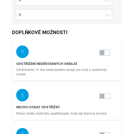
Počet kusů
DOPLŇKOVÉ MOŽNOSTI
ODSTŘIŽENÍ NEDĚROVANÝCH OKRAJŮ
Odstřihneme 15 mm neděrovaného okraje pro čistý a symetrický
vzhled.
NECHCI DODAT ODSTŘIŽKY
Pokud zbytky materiálu nepotřebujete, může být doprava levnější.