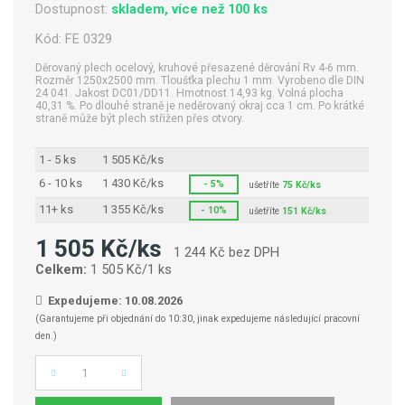
Dostupnost:
skladem, více než 100 ks
Kód:
FE 0329
Děrovaný plech ocelový, kruhové přesazené děrování Rv 4-6 mm.
Rozměr 1250x2500 mm. Tloušťka plechu 1 mm. Vyrobeno dle DIN
24 041. Jakost DC01/DD11. Hmotnost 14,93 kg. Volná plocha
40,31 %. Po dlouhé straně je neděrovaný okraj cca 1 cm. Po krátké
straně může být plech střižen přes otvory.
1 - 5 ks
1 505 Kč/ks
6 - 10 ks
1 430 Kč/ks
- 5%
ušetříte
75 Kč/ks
11+ ks
1 355 Kč/ks
- 10%
ušetříte
151 Kč/ks
1 505 Kč/ks
1 244 Kč bez DPH
Celkem:
1 505 Kč/1 ks
Expedujeme: 10.08.2026
(Garantujeme při objednání do 10:30, jinak expedujeme následující pracovní
den.)
Počet