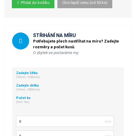
Přidat do košíku
Chci lepší cenu (od 50 ks)
STŘIHÁNÍ NA MÍRU
Potřebujete plech nastříhat na míru? Zadejte
rozměry a počet kusů.
O zbytek se postaráme my.
Zadejte šířku
(10mm - 1250mm)
Zadejte délku
(10mm - 2500mm)
Počet ks
(min. 1ks)
Šířka
Délka