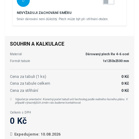
NEVYŽADUJI ZACHOVÁNÍ SMĚRU
Směr děrování není důležitý. Plech může být při stříhání otočen.
SOUHRN A KALKULACE
Materiál
Děrovaný plech Rv 4-6 ocel
Formát tabule
1x1250x2500 mm
Cena za tabuli (1 ks)
0 Kč
Cena za tabule celkem
0 Kč
Cena za střihání
0 Kč
Výpočet je orientační. Konečný počet tabulí určí technolog podle reálného řezného plánu. V
případě výraznějších změn vás budeme kontaktovat.
Celkem s DPH
0 Kč
Expedujeme: 10.08.2026