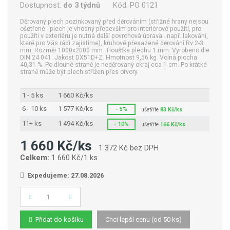
Dostupnost:
do 3 týdnů
Kód:
PO 0121
Děrovaný plech pozinkovaný před děrováním (střižné hrany nejsou
ošetřené - plech je vhodný především pro interiérové použití, pro
použití v exteriéru je nutná další povrchová úprava - např. lakování,
které pro Vás rádi zajistíme), kruhové přesazené děrování Rv 2-3
mm. Rozměr 1000x2000 mm. Tloušťka plechu 1 mm. Vyrobeno dle
DIN 24 041. Jakost DX51D+Z. Hmotnost 9,56 kg. Volná plocha
40,31 %. Po dlouhé straně je neděrovaný okraj cca 1 cm. Po krátké
straně může být plech střižen přes otvory.
1 - 5 ks
1 660 Kč/ks
6 - 10 ks
1 577 Kč/ks
- 5%
ušetříte
83 Kč/ks
11+ ks
1 494 Kč/ks
- 10%
ušetříte
166 Kč/ks
1 660 Kč/ks
1 372 Kč bez DPH
Celkem:
1 660 Kč/1 ks
Expedujeme: 27.08.2026
Počet
Přidat do košíku
Chci lepší cenu (od 50 ks)