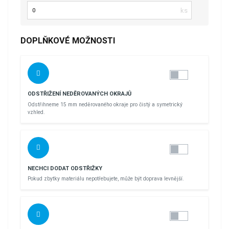
Počet kusů
DOPLŇKOVÉ MOŽNOSTI
ODSTŘIŽENÍ NEDĚROVANÝCH OKRAJŮ
Odstřihneme 15 mm neděrovaného okraje pro čistý a symetrický
vzhled.
NECHCI DODAT ODSTŘIŽKY
Pokud zbytky materiálu nepotřebujete, může být doprava levnější.