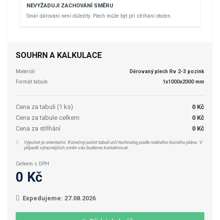
NEVYŽADUJI ZACHOVÁNÍ SMĚRU
Směr děrování není důležitý. Plech může být při stříhání otočen.
SOUHRN A KALKULACE
Materiál
Děrovaný plech Rv 2-3 pozink
Formát tabule
1x1000x2000 mm
Cena za tabuli (1 ks)
0 Kč
Cena za tabule celkem
0 Kč
Cena za střihání
0 Kč
Výpočet je orientační. Konečný počet tabulí určí technolog podle reálného řezného plánu. V
případě výraznějších změn vás budeme kontaktovat.
Celkem s DPH
0 Kč
Expedujeme: 27.08.2026