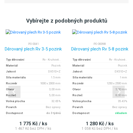
Vybírejte z podobných produktů
PO 0041
PO 0009B
Děrovaný plech Rv 3-5 pozink
Děrovaný plech Rv 5-8 pozink
Typ děrování
Rv - Kruhové..
Typ děrování
Rv - Kruhové..
Materiál
Pozink
Materiál
Pozink
Jakost
DX51D+Z
Jakost
DX51D+Z
Síla materiálu
1.5 mm
Síla materiálu
1 mm
Rozměr
1000 x 2000 mm
Rozměr
1250 x 2500 mm
Otvor
3, 00 mm
Otvor
5, 00 mm
Rozteč
5, 00 mm
Rozteč
8, 00 mm
Volná plocha
32.65 %
Volná plocha
35.43 %
Povrch
Bez úpravy
Povrch
Bez úpravy
Dostupnost
do 3 týdnů
Dostupnost
skladem
1 775 Kč / ks
1 280 Kč / ks
1 467 Kč bez DPH / ks
1 058 Kč bez DPH / ks