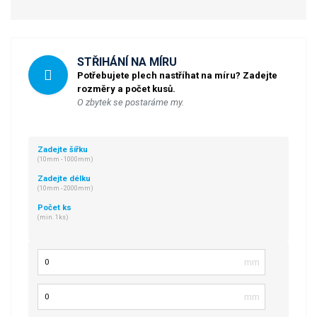
STŘIHÁNÍ NA MÍRU
Potřebujete plech nastříhat na míru? Zadejte
rozměry a počet kusů.
O zbytek se postaráme my.
Zadejte šířku
(10mm - 1000mm)
Zadejte délku
(10mm - 2000mm)
Počet ks
(min. 1ks)
Šířka
Délka