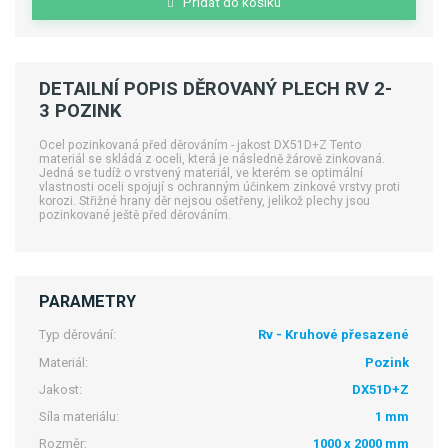
Přidat do košíku
DETAILNÍ POPIS DĚROVANÝ PLECH RV 2-
3 POZINK
Ocel pozinkovaná před děrováním - jakost DX51D+Z Tento
materiál se skládá z oceli, která je následně žárově zinkovaná.
Jedná se tudíž o vrstvený materiál, ve kterém se optimální
vlastnosti oceli spojují s ochranným účinkem zinkové vrstvy proti
korozi. Střižné hrany děr nejsou ošetřeny, jelikož plechy jsou
pozinkované ještě před děrováním.
PARAMETRY
Typ děrování:
Rv - Kruhové přesazené
Materiál:
Pozink
Jakost:
DX51D+Z
Síla materiálu:
1 mm
Rozměr:
1000 x 2000 mm