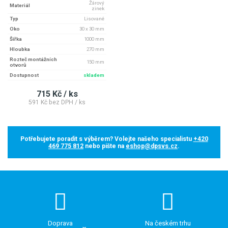
Žárový
Materiál
zinek
Typ
Lisované
Oko
30 x 30 mm
Šířka
1000 mm
Hloubka
270 mm
Rozteč montážních
150 mm
otvorů
Dostupnost
skladem
715 Kč / ks
591 Kč bez DPH / ks
Potřebujete poradit s výběrem? Volejte našeho specialistu
+420
469 775 812
nebo pište na
eshop@dpsvs.cz
.
Doprava
Na českém trhu