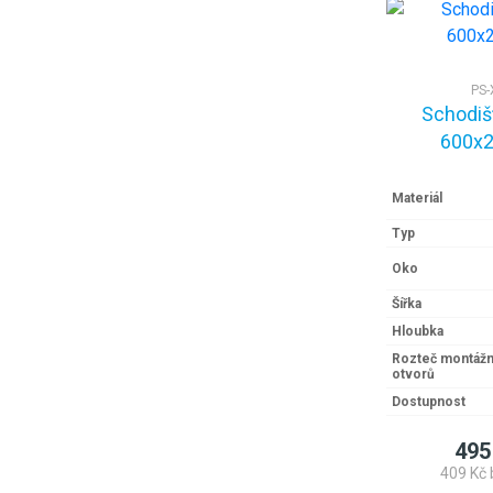
PS-
Schodiš
600x2
Materiál
Typ
Oko
Šířka
Hloubka
Rozteč montážn
otvorů
Dostupnost
495
409 Kč 