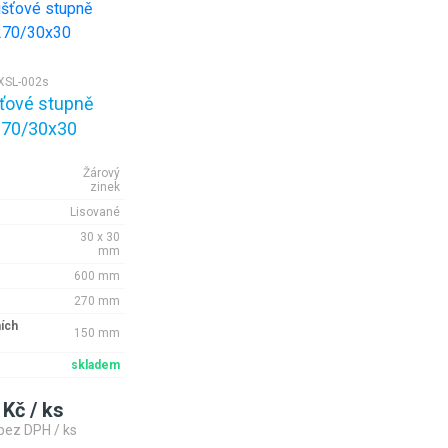
XSL-002s
ťové stupně
70/30x30
Žárový
zinek
Lisované
30 x 30
mm
600 mm
270 mm
ích
150 mm
skladem
 Kč / ks
bez DPH / ks