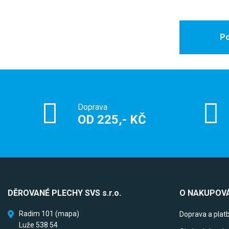
Po
Doprava
OD 225,- KČ
DĚROVANÉ PLECHY SVS s.r.o.
O NAKUPOVÁ
Radim 101
(mapa)
Doprava a plat
Luže 538 54