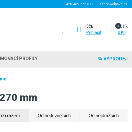
+420 469 775 812
eshop@dpsvs.cz
ÚČET
KOŠÍK
Přihlásit
0 Kč
EMOVACÍ PROFILY
VÝPRODEJ
 mm
x 270 mm
ozí řazení
Od nejlevnějších
Od nejdražších