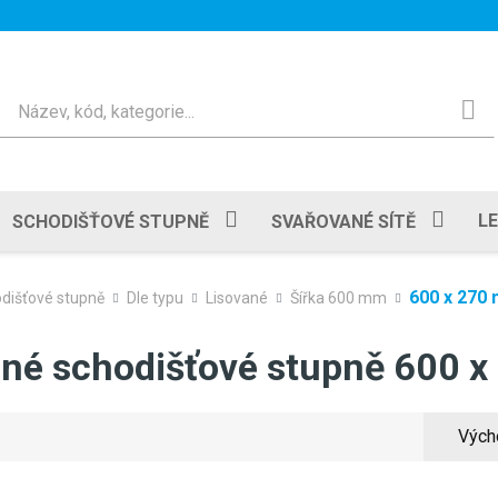
Hledat
L
SCHODIŠŤOVÉ STUPNĚ
SVAŘOVANÉ SÍTĚ
600 x 270
dišťové stupně
Dle typu
Lisované
Šířka 600 mm
ané schodišťové stupně 600 
Vých