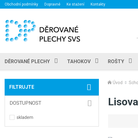
Obchodní podmínky
Dopravné
Ke stažení
Kontakty
DĚROVANÉ PLECHY
TAHOKOV
ROŠTY
Úvod
Scho
FILTRUJTE
Lisov
DOSTUPNOST
skladem