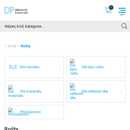
Hledat
Rošty
Úvod
Dle rozměru
Dle typu roštu
Dle materiálu
Dle velikosti oka
Příslušenství
Rošty