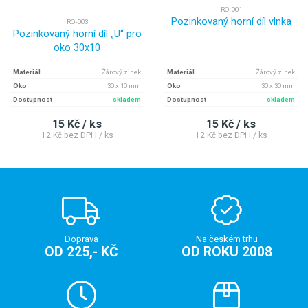
RO-001
Pozinkovaný horní díl vlnka
RO-003
Pozinkovaný horní díl „U“ pro
oko 30x10
Materiál
Žárový zinek
Materiál
Žárový zinek
Oko
30 x 10 mm
Oko
30 x 30 mm
Dostupnost
skladem
Dostupnost
skladem
15 Kč / ks
15 Kč / ks
12 Kč bez DPH / ks
12 Kč bez DPH / ks
Doprava
Na českém trhu
OD 225,- KČ
OD ROKU 2008