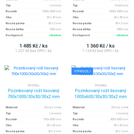
Typ
Lisovaný
Typ
Svařovaný
Rozměr
1000x1000 mm
Rozměr
1000x1000 mm
Oko
30 x 30 mm
Oko
34 x 38 mm
Nosná páska
30 x 2 mm
Nosná páska
30 x 2 mm
Nosná délka
1000 mm
Nosná délka
1000 mm
Dostupnost
skladem
Dostupnost
skladem
1 485 Kč / ks
1 360 Kč / ks
1 227 Kč bez DPH / ks
1 124 Kč bez DPH / ks
VÝPRODEJ
PR 0700s
PR 0600d
Pozinkovaný rošt lisovaný
Pozinkovaný rošt lisovaný
700x1000/30x30/30x2 mm
1000x600/30x30/30x2 mm
Materiál
Žárový zinek
Materiál
Žárový zinek
Typ
Lisovaný
Typ
Lisovaný
Rozměr
700x1000 mm
Rozměr
600x1000 mm
Oko
30 x 30 mm
Oko
30 x 30 mm
Nosná páska
30 x 2 mm
Nosná páska
30 x 2 mm