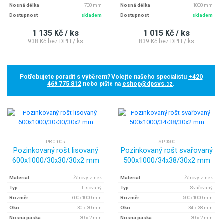
Nosná délka
700 mm
Nosná délka
1000 mm
Dostupnost
skladem
Dostupnost
skladem
1 135 Kč / ks
1 015 Kč / ks
938 Kč bez DPH / ks
839 Kč bez DPH / ks
Potřebujete poradit s výběrem? Volejte našeho specialistu
+420
469 775 812
nebo pište na
eshop@dpsvs.cz
.
PR 0600s
SP 0500
Pozinkovaný rošt lisovaný
Pozinkovaný rošt svařovaný
600x1000/30x30/30x2 mm
500x1000/34x38/30x2 mm
Materiál
Žárový zinek
Materiál
Žárový zinek
Typ
Lisovaný
Typ
Svařovaný
Rozměr
600x1000 mm
Rozměr
500x1000 mm
Oko
30 x 30 mm
Oko
34 x 38 mm
Nosná páska
30 x 2 mm
Nosná páska
30 x 2 mm