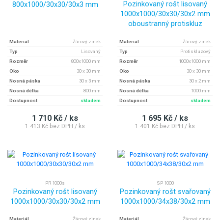
Pozinkovaný rošt lisovaný
800x1000/30x30/30x3 mm
1000x1000/30x30/30x2 mm
oboustranný protiskluz
Materiál
Žárový zinek
Materiál
Žárový zinek
Typ
Lisovaný
Typ
Protiskluzový
Rozměr
800x1000 mm
Rozměr
1000x1000 mm
Oko
30 x 30 mm
Oko
30 x 30 mm
Nosná páska
30 x 3 mm
Nosná páska
30 x 2 mm
Nosná délka
800 mm
Nosná délka
1000 mm
Dostupnost
skladem
Dostupnost
skladem
1 710 Kč / ks
1 695 Kč / ks
1 413 Kč bez DPH / ks
1 401 Kč bez DPH / ks
PR 1000s
SP 1000
Pozinkovaný rošt lisovaný
Pozinkovaný rošt svařovaný
1000x1000/30x30/30x2 mm
1000x1000/34x38/30x2 mm
Materiál
Žárový zinek
Materiál
Žárový zinek