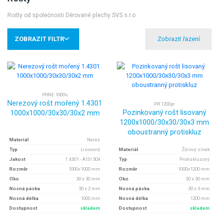
Rošty od společnosti Děrované plechy SVS s.r.o.
ZOBRAZIT FILTR
PRNE 1000s
Nerezový rošt mořený 1.4301
PR 1200pr
Pozinkovaný rošt lisovaný
1000x1000/30x30/30x2 mm
1200x1000/30x30/30x3 mm
oboustranný protiskluz
Materiál
Nerez
Typ
Lisovaný
Materiál
Žárový zinek
Jakost
1.4301 - AISI 304
Typ
Protiskluzový
Rozměr
1000x1000 mm
Rozměr
1000x1200 mm
Oko
30 x 30 mm
Oko
30 x 30 mm
Nosná páska
30 x 2 mm
Nosná páska
30 x 3 mm
Nosná délka
1000 mm
Nosná délka
1200 mm
Dostupnost
skladem
Dostupnost
skladem