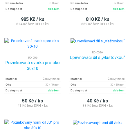
Nosná délka
600 mm
Nosná délka
500 mm
Dostupnost
skladem
Dostupnost
skladem
985 Kč / ks
810 Kč / ks
814 Kč bez DPH / ks
669 Kč bez DPH / ks
RO-002A
Upevňovací díl s „vlaštovkou“
RO-006
Pozinkovaná svorka pro oko
30x10
Materiál
Žárový zinek
Materiál
Žárový zinek
Oko
30 x 10 mm
Oko
30 x 30 mm
Dostupnost
skladem
Dostupnost
skladem
50 Kč / ks
40 Kč / ks
41 Kč bez DPH / ks
33 Kč bez DPH / ks