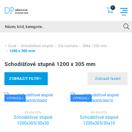
Hledat
Úvod
Schodišťové stupně
Dle rozměru
Šířka 1200 mm
1200 x 305 mm
Schodišťové stupně 1200 x 305 mm
ZOBRAZIT FILTR
VÝPRODEJ
VÝPRODEJ
PS-XSL-017s
PS-XSL-017c
Schodišťové stupně
Schodišťové stupně
1200x305/30x30
1200x305/30x10