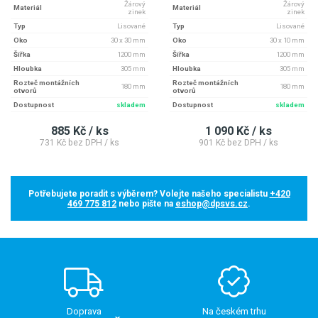
Žárový
Žárový
Materiál
Materiál
zinek
zinek
Typ
Lisované
Typ
Lisované
Oko
30 x 30 mm
Oko
30 x 10 mm
Šířka
1200 mm
Šířka
1200 mm
Hloubka
305 mm
Hloubka
305 mm
Rozteč montážních
Rozteč montážních
180 mm
180 mm
otvorů
otvorů
Dostupnost
skladem
Dostupnost
skladem
885 Kč / ks
1 090 Kč / ks
731 Kč bez DPH / ks
901 Kč bez DPH / ks
Potřebujete poradit s výběrem? Volejte našeho specialistu
+420
469 775 812
nebo pište na
eshop@dpsvs.cz
.
Doprava
Na českém trhu