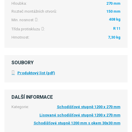
Hloubka:
270 mm
Rozteč montážních otvorů:
150 mm
408 kg
Min. nosnost
:
R 11
Třída protiskluzu
:
Hmotnost:
7,30 kg
SOUBORY
Produktový list (pdf)
DALŠÍ INFORMACE
Kategorie:
Schodišťové stupně 1200 x 270 mm
Lisované schodišťové stupně 1200 x 270 mm
Schodišťové stupně 1200 mm s okem 30x30 mm