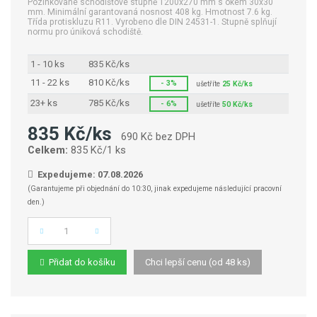
Pozinkované schodišťové stupně 1200x270 mm s okem 30x30
mm. Minimální garantovaná nosnost 408 kg. Hmotnost 7.6 kg.
Třída protiskluzu R11. Vyrobeno dle DIN 24531-1. Stupně splňují
normu pro úniková schodiště.
1 - 10 ks
835 Kč/ks
11 - 22 ks
810 Kč/ks
- 3%
ušetříte
25 Kč/ks
23+ ks
785 Kč/ks
- 6%
ušetříte
50 Kč/ks
835 Kč/ks
690 Kč bez DPH
Celkem:
835 Kč/1 ks
Expedujeme: 07.08.2026
(Garantujeme při objednání do 10:30, jinak expedujeme následující pracovní
den.)
Počet
Přidat do košíku
Chci lepší cenu (od 48 ks)