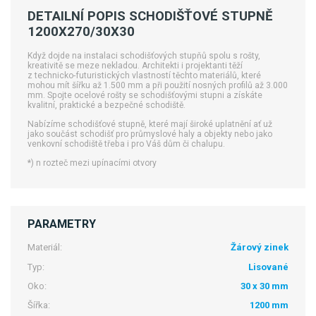
DETAILNÍ POPIS SCHODIŠŤOVÉ STUPNĚ
1200X270/30X30
Když dojde na instalaci schodišťových stupňů spolu s rošty,
kreativitě se meze nekladou. Architekti i projektanti těží
z technicko-futuristických vlastností těchto materiálů, které
mohou mít šířku až 1.500 mm a při použití nosných profilů až 3.000
mm. Spojte ocelové rošty se schodišťovými stupni a získáte
kvalitní, praktické a bezpečné schodiště.
Nabízíme schodišťové stupně, které mají široké uplatnění ať už
jako součást schodišť pro průmyslové haly a objekty nebo jako
venkovní schodiště třeba i pro Váš dům či chalupu.
*) n
rozteč mezi upínacími otvory
PARAMETRY
Materiál:
Žárový zinek
Typ:
Lisované
Oko:
30 x 30 mm
Šířka:
1200 mm