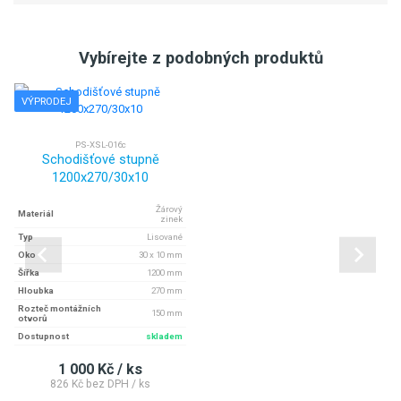
Vybírejte z podobných produktů
VÝPRODEJ
PS-XSL-016c
Schodišťové stupně
1200x270/30x10
Žárový
Materiál
zinek
Typ
Lisované
Oko
30 x 10 mm
Šířka
1200 mm
Hloubka
270 mm
Rozteč montážních
150 mm
otvorů
Dostupnost
skladem
1 000 Kč / ks
826 Kč bez DPH / ks