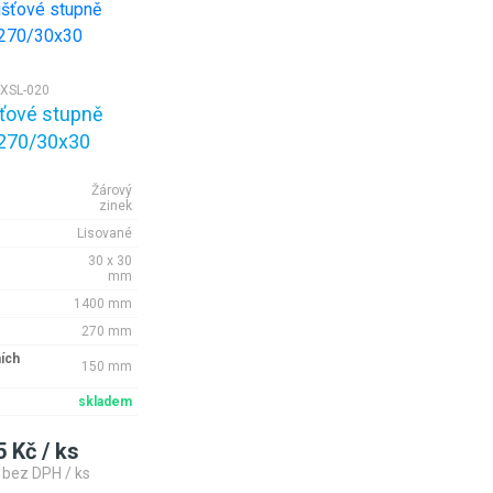
-XSL-020
ťové stupně
270/30x30
Žárový
zinek
Lisované
30 x 30
mm
1400 mm
270 mm
ích
150 mm
skladem
5 Kč / ks
 bez DPH / ks