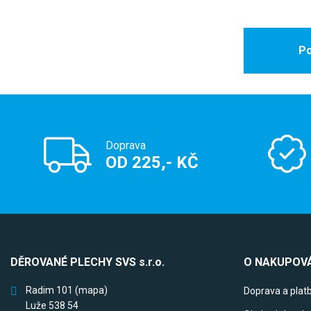
Po
Doprava
OD 225,- KČ
DĚROVANÉ PLECHY SVS s.r.o.
O NAKUPOVÁ
Radim 101
(mapa)
Doprava a plat
Luže 538 54