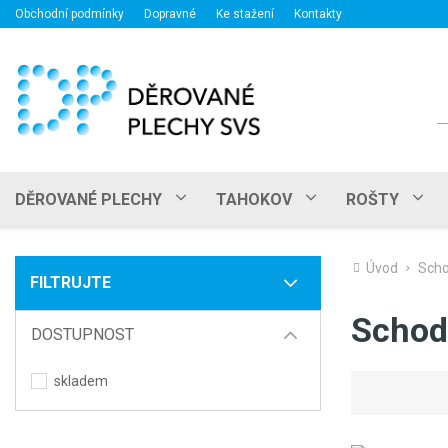
Obchodní podmínky
Dopravné
Ke stažení
Kontakty
H
DĚROVANÉ PLECHY
TAHOKOV
ROŠTY
Úvod
Scho
FILTRUJTE
Schod
DOSTUPNOST
skladem