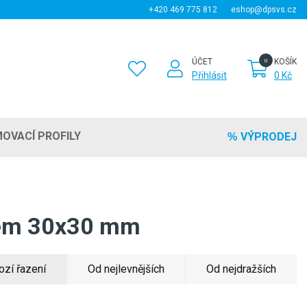
+420 469 775 812
eshop@dpsvs.cz
ÚČET
KOŠÍK
Přihlásit
0 Kč
OVACÍ PROFILY
VÝPRODEJ
kem 30x30 mm
ozí řazení
Od nejlevnějších
Od nejdražších