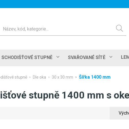
ledat
LEM
SCHODIŠŤOVÉ STUPNĚ
SVAŘOVANÉ SÍTĚ
Šířka 1400 mm
dišťové stupně
Dle oka
30 x 30 mm
išťové stupně 1400 mm s o
Vých