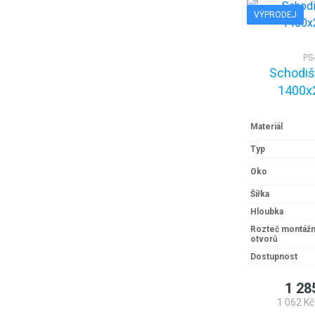
VÝPRODEJ
PS
Schodiš
1400x
Materiál
Typ
Oko
Šířka
Hloubka
Rozteč montážn
otvorů
Dostupnost
1 28
1 062 Kč