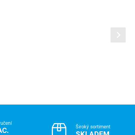
ručení
Široký sortiment
AC.
SKLADEM