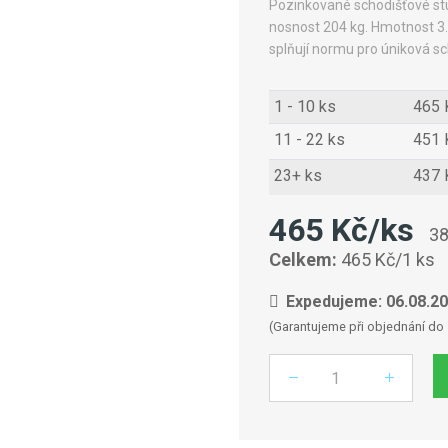
Pozinkované schodišťové s
nosnost 204 kg. Hmotnost 3.
splňují normu pro úniková sc
1 - 10 ks
465 
11 - 22 ks
451 
23+ ks
437 
465 Kč/ks
38
Celkem:
465 Kč/1 ks
Expedujeme: 06.08.2
(Garantujeme při objednání do 
Počet