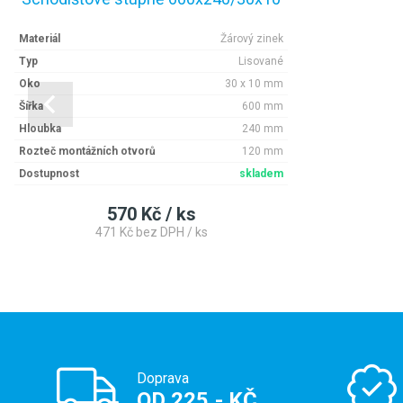
Materiál
Žárový zinek
Typ
Lisované
Oko
30 x 10 mm
Šířka
600 mm
Hloubka
240 mm
Rozteč montážních otvorů
120 mm
Dostupnost
skladem
570 Kč / ks
471 Kč bez DPH / ks
Doprava
OD 225,- KČ