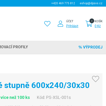
+420 469 775 812
eshop@dpsvs.cz
ÚČET
KOŠÍK
Přihlásit
0 Kč
OVACÍ PROFILY
VÝPRODEJ
é stupně 600x240/30x30
více než 100 ks
Kód:
PS-XSL-001s