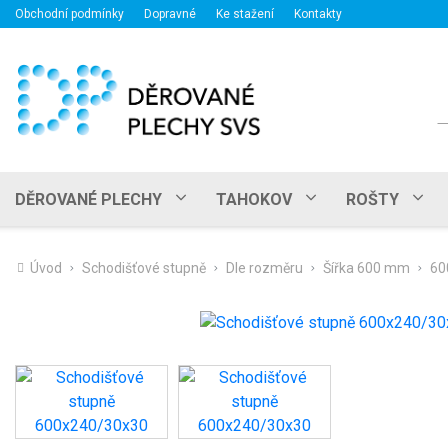
Obchodní podmínky
Dopravné
Ke stažení
Kontakty
H
DĚROVANÉ PLECHY
TAHOKOV
ROŠTY
Úvod
Schodišťové stupně
Dle rozměru
Šířka 600 mm
60