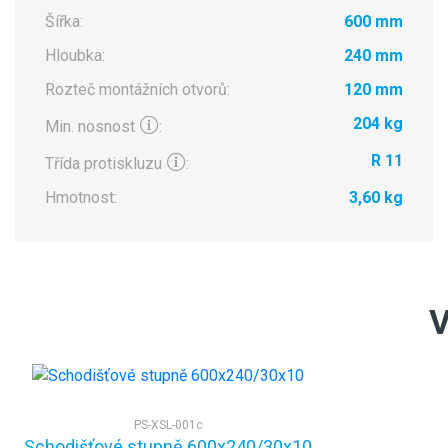
Šířka:
600 mm
Hloubka:
240 mm
Rozteč montážních otvorů:
120 mm
204 kg
Min. nosnost
:
R 11
Třída protiskluzu
:
Hmotnost:
3,60 kg
V
PS-XSL-001c
Schodišťové stupně 600x240/30x10