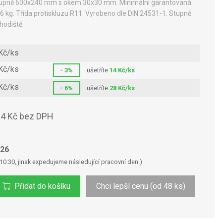
tupně 600x240 mm s okem 30x30 mm. Minimální garantovaná
6 kg. Třída protiskluzu R11. Vyrobeno dle DIN 24531-1. Stupně
hodiště.
Kč/ks
Kč/ks
- 3%
ušetříte
14 Kč/ks
Kč/ks
- 6%
ušetříte
28 Kč/ks
4 Kč bez DPH
026
10:30, jinak expedujeme následující pracovní den.)
Přidat do košíku
Chci lepší cenu (od 48 ks)