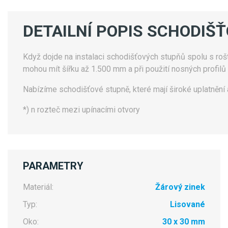
DETAILNÍ POPIS SCHODIŠ
Když dojde na instalaci schodišťových stupňů spolu s rošty,
mohou mít šířku až 1.500 mm a při použití nosných profilů
Nabízíme schodišťové stupně, které mají široké uplatnění 
*) n
rozteč mezi upínacími otvory
PARAMETRY
Materiál:
Žárový zinek
Typ:
Lisované
Oko:
30 x 30 mm