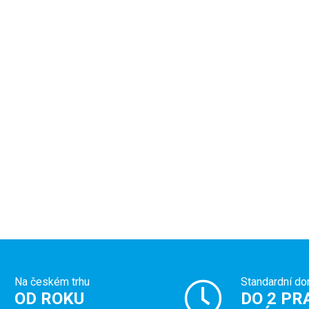
Na českém trhu
Standardní do
OD ROKU
DO 2 PR