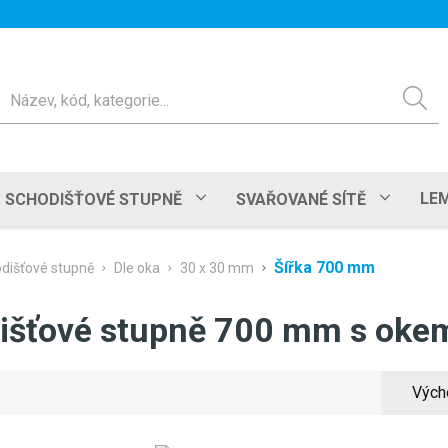
ledat
LEM
SCHODIŠŤOVÉ STUPNĚ
SVAŘOVANÉ SÍTĚ
Šířka 700 mm
dišťové stupně
Dle oka
30 x 30 mm
išťové stupně 700 mm s ok
Vých