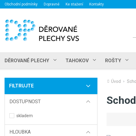
Obchodní podmínky
Dopravné
Ke stažení
Kontakty
H
DĚROVANÉ PLECHY
TAHOKOV
ROŠTY
Úvod
Scho
FILTRUJTE
Schod
DOSTUPNOST
skladem
HLOUBKA