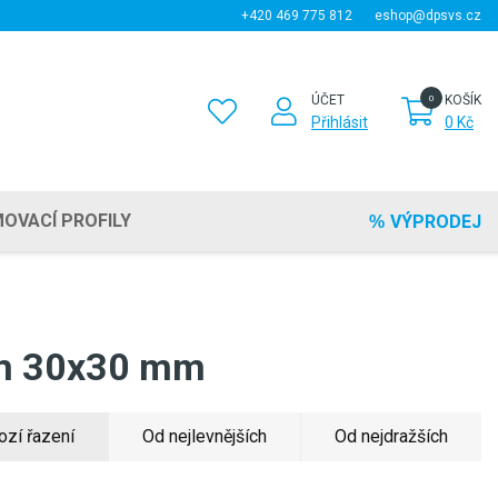
+420 469 775 812
eshop@dpsvs.cz
ÚČET
KOŠÍK
Přihlásit
0 Kč
OVACÍ PROFILY
VÝPRODEJ
em 30x30 mm
ozí řazení
Od nejlevnějších
Od nejdražších