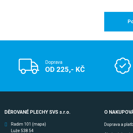
Po
Doprava
OD 225,- KČ
DĚROVANÉ PLECHY SVS s.r.o.
O NAKUPOVÁ
Radim 101
(mapa)
Doprava a plat
Luže 538 54