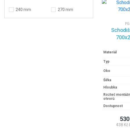
240 mm
270 mm
PS
Schodiš
700x2
Materiál
Typ
Oko
Šířka
Hloubka
Rozteč montážn
otvorů
Dostupnost
530
438 Kč 