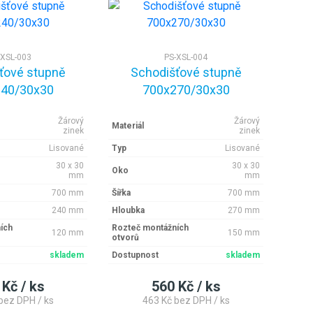
-XSL-003
PS-XSL-004
ťové stupně
Schodišťové stupně
40/30x30
700x270/30x30
Žárový
Žárový
Materiál
zinek
zinek
Lisované
Typ
Lisované
30 x 30
30 x 30
Oko
mm
mm
700 mm
Šířka
700 mm
240 mm
Hloubka
270 mm
ích
Rozteč montážních
120 mm
150 mm
otvorů
skladem
Dostupnost
skladem
 Kč / ks
560 Kč / ks
bez DPH / ks
463 Kč bez DPH / ks