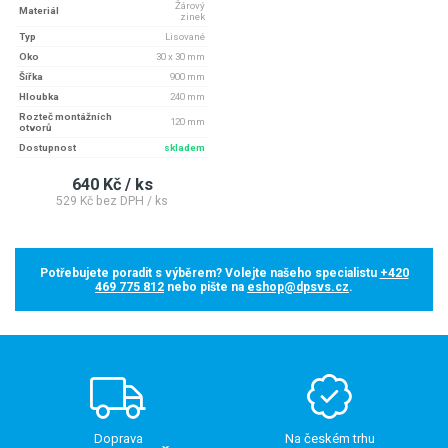
Žárový
Materiál
zinek
Typ
Lisované
Oko
30 x 30 mm
Šířka
900 mm
Hloubka
240 mm
Rozteč montážních
120 mm
otvorů
Dostupnost
skladem
640 Kč / ks
529 Kč bez DPH / ks
Potřebujete poradit s výběrem? Volejte našeho specialistu
+420
469 775 812
nebo pište na
eshop@dpsvs.cz
.
Doprava
Na českém trhu