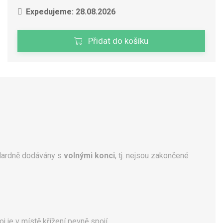
Expedujeme: 28.08.2026
Přidat do košíku
dardně dodávány s
volnými konci
, tj. nejsou zakončené
oj je v místě křížení pevně spojí.