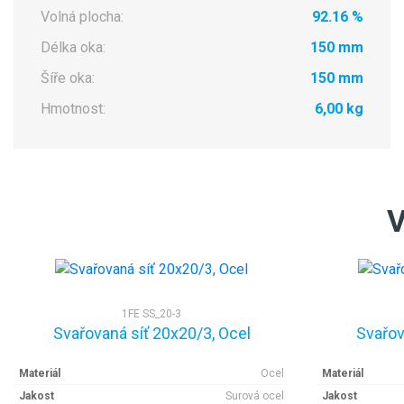
Volná plocha:
92.16 %
Délka oka:
150 mm
Šíře oka:
150 mm
Hmotnost:
6,00 kg
V
1FE SS_20-3
Svařovaná síť 20x20/3, Ocel
Svařov
Materiál
Ocel
Materiál
Jakost
Surová ocel
Jakost