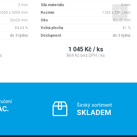
2 mm
Síla materiálu
4 mm
1000 x 2000 mm
Rozměr
1250 x 2500 mm
25x25 mm
Oko
40x40 mm
84.64 %
Volná plocha
81 %
do 3 týdnů
Dostupnost
do 3 týdnů
1 045 Kč / ks
s
864 Kč bez DPH / ks
ručení
Široký sortiment
AC.
SKLADEM