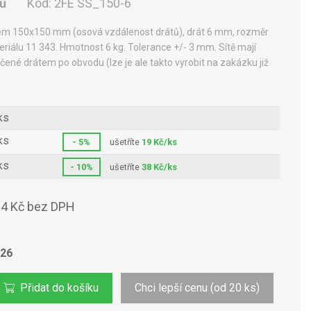
nů
Kód:
2FE SS_150-6
kem 150x150 mm (osová vzdálenost drátů), drát 6 mm, rozměr
álu 11 343. Hmotnost 6 kg. Tolerance +/- 3 mm. Sítě mají
nčené drátem po obvodu (lze je ale takto vyrobit na zakázku již
ks
ks
- 5%
ušetříte
19 Kč/ks
ks
- 10%
ušetříte
38 Kč/ks
4 Kč bez DPH
026
Přidat do košíku
Chci lepší cenu (od 20 ks)