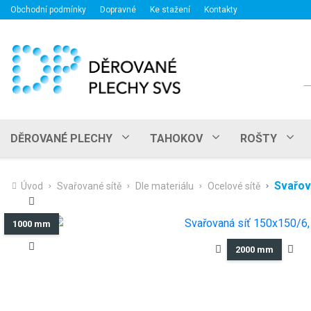
Obchodní podmínky
Dopravné
Ke stažení
Kontakty
H
DĚROVANÉ PLECHY
TAHOKOV
ROŠTY
Svařov
Úvod
Svařované sítě
Dle materiálu
Ocelové sítě
1000 mm
2000 mm