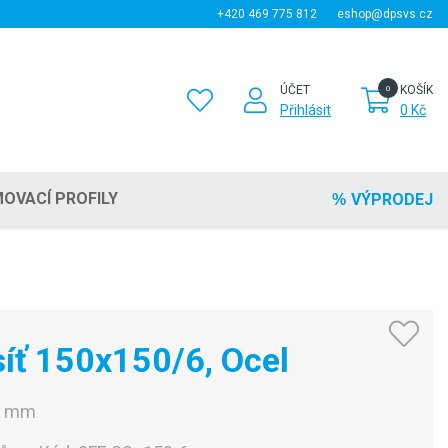
+420 469 775 812
eshop@dpsvs.cz
ÚČET
KOŠÍK
Přihlásit
0 Kč
OVACÍ PROFILY
VÝPRODEJ
íť 150x150/6, Ocel
0 mm