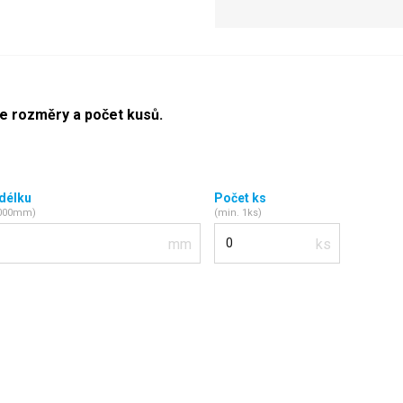
te rozměry a počet kusů.
 délku
Počet ks
2000mm)
(min. 1ks)
Počet kusů