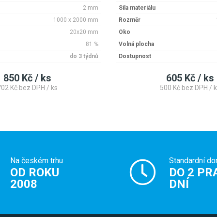
2 mm
Síla materiálu
1000 x 2000 mm
Rozměr
20x20 mm
Oko
81 %
Volná plocha
do 3 týdnů
Dostupnost
850 Kč / ks
605 Kč / ks
702 Kč bez DPH / ks
500 Kč bez DPH / k
Na českém trhu
Standardní do
OD ROKU
DO 2 PR
2008
DNÍ