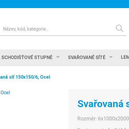
ledat
LEM
SCHODIŠŤOVÉ STUPNĚ
SVAŘOVANÉ SÍTĚ
aná síť 150x150/6, Ocel
Svařovaná s
Rozměr:
6x1000x200