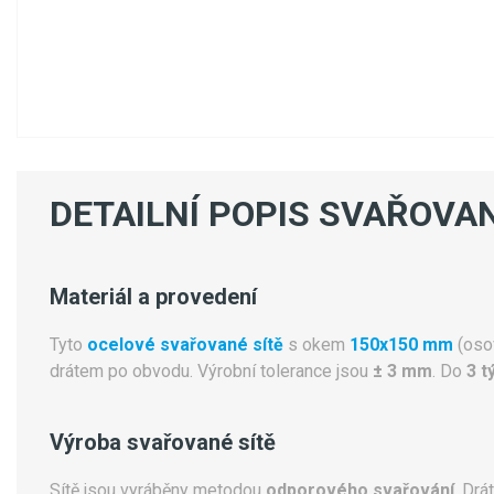
DETAILNÍ POPIS SVAŘOVAN
Materiál a provedení
Tyto
ocelové svařované sítě
s okem
150x150 mm
(osov
drátem po obvodu. Výrobní tolerance jsou
± 3 mm
. Do
3 t
Výroba svařované sítě
Sítě jsou vyráběny metodou
odporového svařování
. Drá