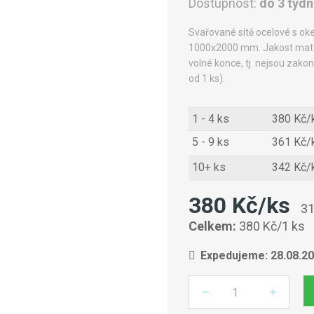
Dostupnost:
do 3 týd
Svařované sítě ocelové s o
1000x2000 mm. Jakost materi
volné konce, tj. nejsou zako
od 1 ks).
1 - 4 ks
380 Kč/
5 - 9 ks
361 Kč/
10+ ks
342 Kč/
380 Kč/ks
31
Celkem:
380 Kč/1 ks
Expedujeme: 28.08.2
Počet