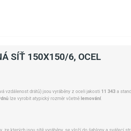
Á SÍŤ 150X150/6, OCEL
á vzdálenost drátů) jsou vyráběny z oceli jakosti
11 343
a stan
ýdnů
lze vyrobit atypický rozměr včetně
lemování
.
ty, ze kterých jsou sítě vyráběny, se vloží do šablony a svářecí str