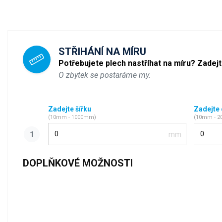
STŘIHÁNÍ NA MÍRU
Potřebujete plech nastříhat na míru? Zadej
O zbytek se postaráme my.
Zadejte šířku
Zadejte
(10mm - 1000mm)
(10mm - 
Šířka
Délka
DOPLŇKOVÉ MOŽNOSTI