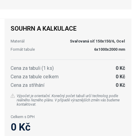
SOUHRN A KALKULACE
Materiál
Svařovaná síť 150x150/6, Ocel
Formát tabule
6x1000x2000 mm
Cena za tabuli (1 ks)
0 Kč
Cena za tabule celkem
0 Kč
Cena za střihání
0 Kč
Výpočet je orientační. Konečný počet tabulí určí technolog podle
reálného řezného plánu. V případě výraznějších změn vás budeme
kontaktovat.
Celkem s DPH
0 Kč