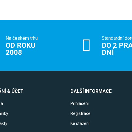
Na českém trhu
Standardní dor
OD ROKU
DO 2 PRA
2008
DNÍ
NÍ & ÚČET
DALŠÍ INFORMACE
ba
Přihlášení
ínky
Registrace
akty
Ke stažení