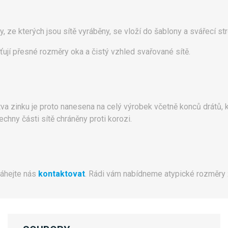
ty, ze kterých jsou sítě vyráběny, se vloží do šablony a svářecí str
išťují přesné rozměry oka a čistý vzhled svařované sítě.
tva zinku je proto nanesena na celý výrobek včetně konců drátů,
chny části sítě chráněny proti korozi.
váhejte nás
kontaktovat
. Rádi vám nabídneme atypické rozměry 