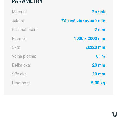
PARAMETRY
Materiál:
Pozink
Jakost:
Žárově zinkované sítě
Síla materiálu:
2 mm
Rozměr:
1000 x 2000 mm
Oko:
20x20 mm
Volná plocha:
81 %
Délka oka:
20 mm
Šíře oka:
20 mm
Hmotnost:
5,00 kg
V