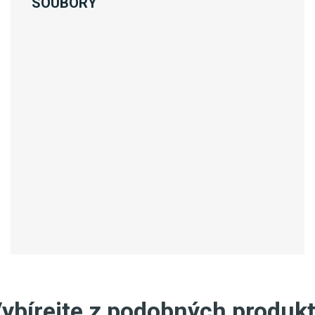
SOUBORY
ybírejte z podobných produk