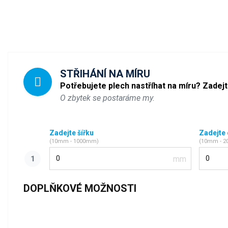
STŘIHÁNÍ NA MÍRU
Potřebujete plech nastříhat na míru? Zadej
O zbytek se postaráme my.
Zadejte šířku
Zadejte
(10mm - 1000mm)
(10mm - 
Šířka
Délka
DOPLŇKOVÉ MOŽNOSTI