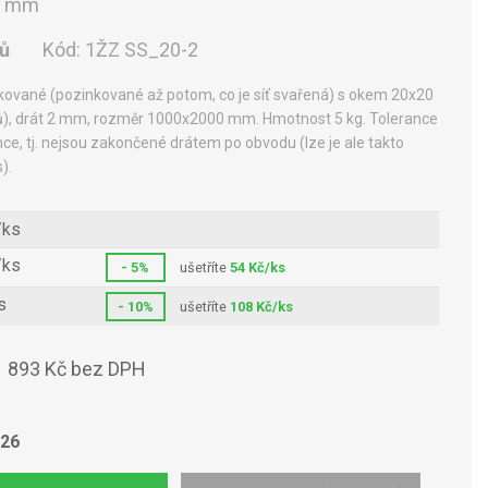
0 mm
nů
Kód:
1ŽZ SS_20-2
kované (pozinkované až potom, co je síť svařená) s okem 20x20
), drát 2 mm, rozměr 1000x2000 mm. Hmotnost 5 kg. Tolerance
nce, tj. nejsou zakončené drátem po obvodu (lze je ale takto
).
/ks
/ks
- 5%
ušetříte
54 Kč/ks
s
- 10%
ušetříte
108 Kč/ks
893 Kč bez DPH
s
026