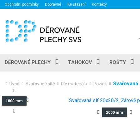
Obchodní podmínky
Dopravné
Ke stažení
Kontakty
DĚROVANÉ PLECHY
TAHOKOV
ROŠTY
Svařovaná 
Úvod
Svařované sítě
Dle materiálu
Pozink
1000 mm
2000 mm