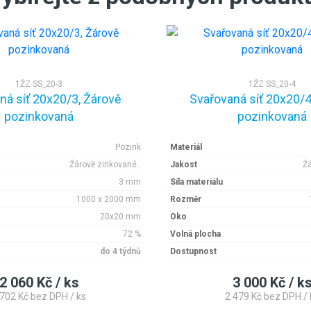
1ŽZ SS_20-3
1ŽZ SS_20-4
ná síť 20x20/3, Žárově
Svařovaná síť 20x20/4
pozinkovaná
pozinkovaná
Pozink
Materiál
Žárově zinkované..
Jakost
Žá
3 mm
Síla materiálu
1000 x 2000 mm
Rozměr
20x20 mm
Oko
72 %
Volná plocha
do 4 týdnů
Dostupnost
2 060 Kč / ks
3 000 Kč / k
 702 Kč bez DPH / ks
2 479 Kč bez DPH / 