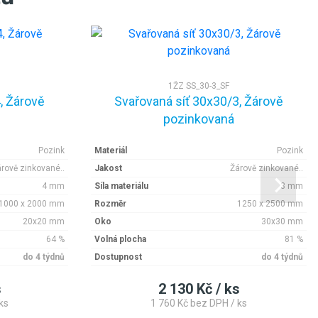
1ŽZ SS_30-3_SF
, Žárově
Svařovaná síť 30x30/3, Žárově
pozinkovaná
Pozink
Materiál
Pozink
rově zinkované..
Jakost
Žárově zinkované..
4 mm
Síla materiálu
3 mm
1000 x 2000 mm
Rozměr
1250 x 2500 mm
20x20 mm
Oko
30x30 mm
64 %
Volná plocha
81 %
do 4 týdnů
Dostupnost
do 4 týdnů
s
2 130 Kč / ks
ks
1 760 Kč bez DPH / ks