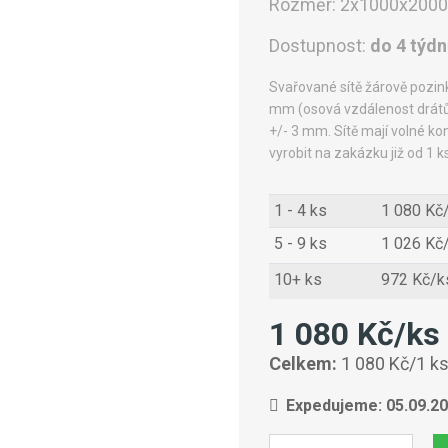
Rozměr:
2x1000x200
Dostupnost:
do 4 týd
Svařované sítě žárově pozin
mm (osová vzdálenost drátů
+/- 3 mm. Sítě mají volné ko
vyrobit na zakázku již od 1 ks
1 - 4 ks
1 080 Kč
5 - 9 ks
1 026 Kč
10+ ks
972 Kč/k
1 080 Kč/ks
Celkem:
1 080 Kč/1 k
Expedujeme: 05.09.2