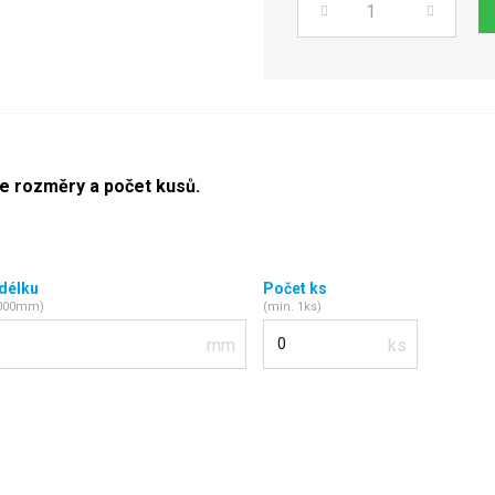
Počet
te rozměry a počet kusů.
 délku
Počet ks
2000mm)
(min. 1ks)
Počet kusů