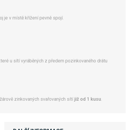
oj je v místě křížení pevně spojí.
 které u sítí vyráběných z předem pozinkovaného drátu
žárově zinkovaných svařovaných sítí
již od 1 kusu
.