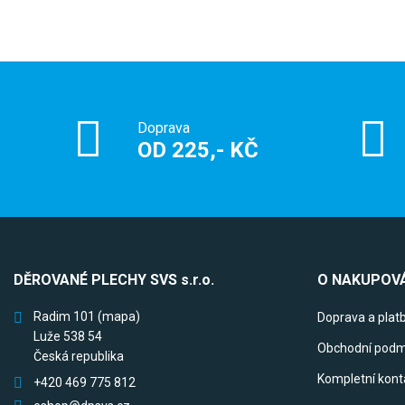
Doprava
OD 225,- KČ
DĚROVANÉ PLECHY SVS s.r.o.
O NAKUPOVÁ
Radim 101
(mapa)
Doprava a plat
Luže 538 54
Obchodní podm
Česká republika
Kompletní kont
+420 469 775 812