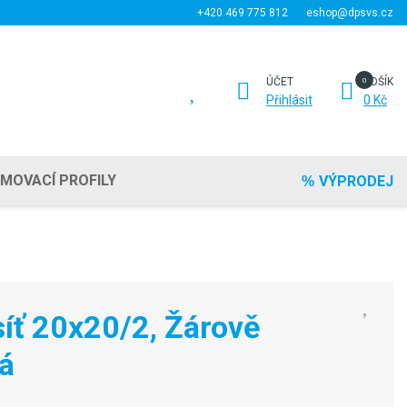
+420 469 775 812
eshop@dpsvs.cz
ÚČET
KOŠÍK
Přihlásit
0 Kč
EMOVACÍ PROFILY
VÝPRODEJ
íť 20x20/2, Žárově
á