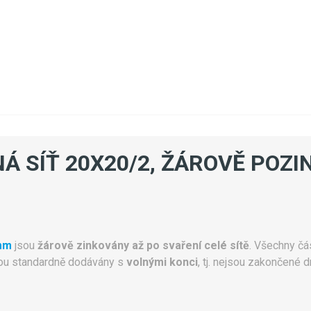
NÁ SÍŤ 20X20/2, ŽÁROVĚ POZ
mm
jsou
žárově zinkovány až po svaření celé sítě
. Všechny čás
jsou standardně dodávány s
volnými konci
, tj. nejsou zakončené