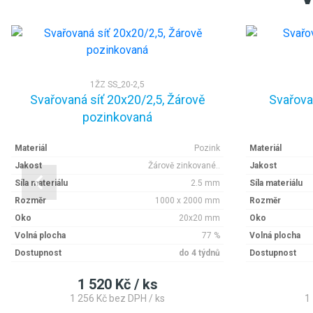
1ŽZ SS_20-2,5
Svařovaná síť 20x20/2,5, Žárově
Svařova
pozinkovaná
Materiál
Pozink
Materiál
Jakost
Žárově zinkované..
Jakost
Síla materiálu
2.5 mm
Síla materiálu
Rozměr
1000 x 2000 mm
Rozměr
Oko
20x20 mm
Oko
Volná plocha
77 %
Volná plocha
Dostupnost
do 4 týdnů
Dostupnost
1 520 Kč / ks
1 256 Kč bez DPH / ks
1