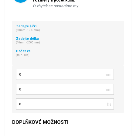
rozměry a počet kusů.
O zbytek se postaráme my.
Zadejte šířku
(10mm - 1250mm)
Zadejte délku
(10mm - 2500mm)
Počet ks
(min. 1ks)
Šířka
Délka
Počet kusů
DOPLŇKOVÉ MOŽNOSTI