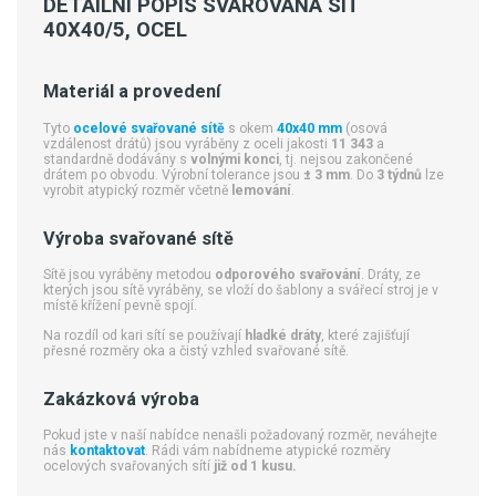
DETAILNÍ POPIS SVAŘOVANÁ SÍŤ
40X40/5, OCEL
Materiál a provedení
Tyto
ocelové svařované sítě
s okem
40x40 mm
(osová
vzdálenost drátů) jsou vyráběny z oceli jakosti
11 343
a
standardně dodávány s
volnými konci
, tj. nejsou zakončené
drátem po obvodu. Výrobní tolerance jsou
± 3 mm
. Do
3 týdnů
lze
vyrobit atypický rozměr včetně
lemování
.
Výroba svařované sítě
Sítě jsou vyráběny metodou
odporového svařování
. Dráty, ze
kterých jsou sítě vyráběny, se vloží do šablony a svářecí stroj je v
místě křížení pevně spojí.
Na rozdíl od kari sítí se používají
hladké dráty
, které zajišťují
přesné rozměry oka a čistý vzhled svařované sítě.
Zakázková výroba
Pokud jste v naší nabídce nenašli požadovaný rozměr, neváhejte
nás
kontaktovat
. Rádi vám nabídneme atypické rozměry
ocelových svařovaných sítí
již od 1 kusu.