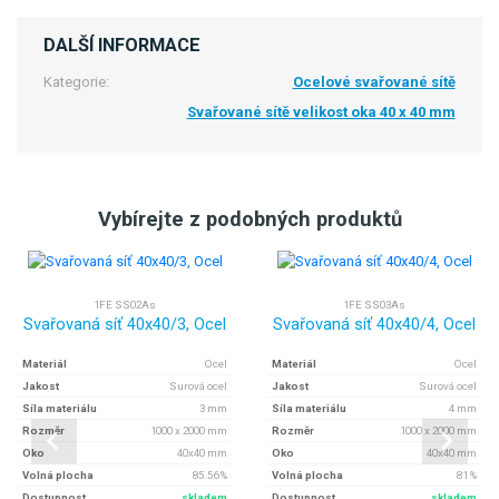
DALŠÍ INFORMACE
Kategorie:
Ocelové svařované sítě
Svařované sítě velikost oka 40 x 40 mm
Vybírejte z podobných produktů
1FE SS02As
1FE SS03As
Svařovaná síť 40x40/3, Ocel
Svařovaná síť 40x40/4, Ocel
Materiál
Ocel
Materiál
Ocel
Jakost
Surová ocel
Jakost
Surová ocel
Síla materiálu
3 mm
Síla materiálu
4 mm
Rozměr
1000 x 2000 mm
Rozměr
1000 x 2000 mm
Oko
40x40 mm
Oko
40x40 mm
Volná plocha
85.56 %
Volná plocha
81 %
Dostupnost
skladem
Dostupnost
skladem