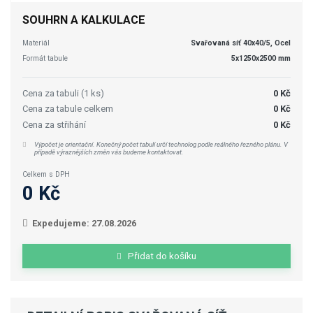
SOUHRN A KALKULACE
Materiál
Svařovaná síť 40x40/5, Ocel
Formát tabule
5x1250x2500 mm
Cena za tabuli (1 ks)
0 Kč
Cena za tabule celkem
0 Kč
Cena za střihání
0 Kč
Výpočet je orientační. Konečný počet tabulí určí technolog podle reálného řezného plánu. V
případě výraznějších změn vás budeme kontaktovat.
Celkem s DPH
0 Kč
Expedujeme: 27.08.2026
Přidat do košíku