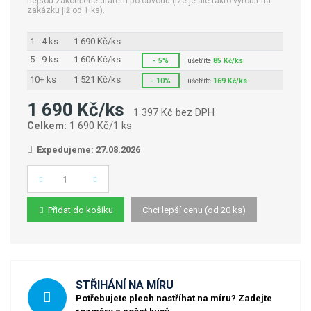
nejsou zakončené drátem po obvodu (lze je ale takto vyrobit na
zakázku již od 1 ks).
1 - 4 ks
1 690 Kč/ks
5 - 9 ks
1 606 Kč/ks
- 5%
ušetříte
85 Kč/ks
10+ ks
1 521 Kč/ks
- 10%
ušetříte
169 Kč/ks
1 690 Kč/ks
1 397 Kč bez DPH
Celkem:
1 690 Kč/1 ks
Expedujeme: 27.08.2026
Počet
Přidat do košíku
Chci lepší cenu (od 20 ks)
STŘIHÁNÍ NA MÍRU
Potřebujete plech nastříhat na míru? Zadejte