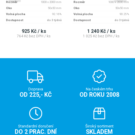
Rozměr
1000 x 2000 mm
Rozměr
1000 x 2000 mm
Oko
50x50 mm
Oko
50x50 mm
Volná plocha
92.16 %
Volná plocha
90.25 %
Dostupnost
do 3 týdnů
Dostupnost
do 3 týdnů
925 Kč / ks
1 240 Kč / ks
764 Kč bez DPH / ks
1 025 Kč bez DPH / ks
Doprava
Na českém trhu
OD 225,- KČ
OD ROKU 2008
Standardní doručení
Široký sortiment
DO 2 PRAC. DNÍ
SKLADEM