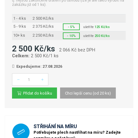
tj. nejsou zakončené drátem po obvodu (lze je ale takto vyrobit na
zakázku již od 1 ks).
1 - 4 ks
2 500 Kč/ks
5 - 9 ks
2 375 Kč/ks
- 5%
ušetříte
125 Kč/ks
10+ ks
2 250 Kč/ks
- 10%
ušetříte
250 Kč/ks
2 500 Kč/ks
2 066 Kč bez DPH
Celkem:
2 500 Kč/1 ks
Expedujeme: 27.08.2026
Počet
Přidat do košíku
Chci lepší cenu (od 20 ks)
STŘIHÁNÍ NA MÍRU
Potřebujete plech nastříhat na míru? Zadejte