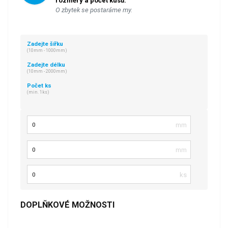
rozměry a počet kusů.
O zbytek se postaráme my.
Zadejte šířku
(10mm - 1000mm)
Zadejte délku
(10mm - 2000mm)
Počet ks
(min. 1ks)
Šířka
Délka
Počet kusů
DOPLŇKOVÉ MOŽNOSTI