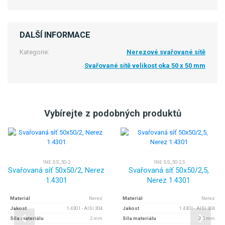
DALŠÍ INFORMACE
Kategorie:
Nerezové svařované sítě
Svařované sítě velikost oka 50 x 50 mm
Vybírejte z podobných produktů
1NE SS_50-2
1NE SS_50-2,5
Svařovaná síť 50x50/2, Nerez
Svařovaná síť 50x50/2,5,
1.4301
Nerez 1.4301
Materiál
Nerez
Materiál
Nerez
Jakost
1.4301 - AISI 304
Jakost
1.4301 - AISI 304
Síla materiálu
2 mm
Síla materiálu
2.5 mm