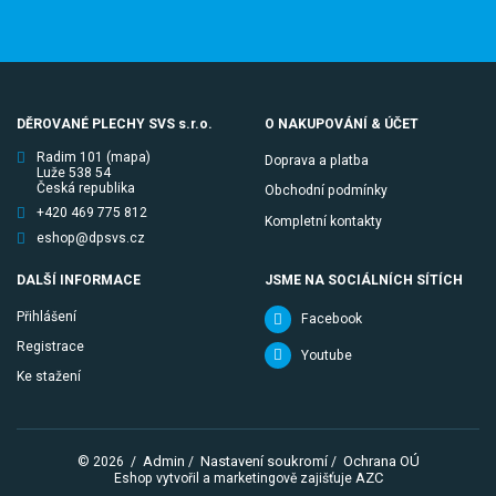
DĚROVANÉ PLECHY SVS s.r.o.
O NAKUPOVÁNÍ & ÚČET
Radim 101
(mapa)
Doprava a platba
Luže 538 54
Česká republika
Obchodní podmínky
+420 469 775 812
Kompletní kontakty
eshop@dpsvs.cz
DALŠÍ INFORMACE
JSME NA SOCIÁLNÍCH SÍTÍCH
Přihlášení
Facebook
Registrace
Youtube
Ke stažení
Admin
Nastavení soukromí
Ochrana OÚ
© 2026
/
/
/
AZC
Eshop vytvořil a marketingově zajišťuje