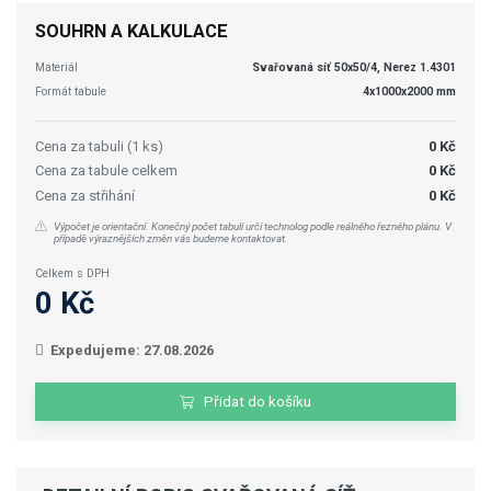
SOUHRN A KALKULACE
Materiál
Svařovaná síť 50x50/4, Nerez 1.4301
Formát tabule
4x1000x2000 mm
Cena za tabuli (1 ks)
0 Kč
Cena za tabule celkem
0 Kč
Cena za střihání
0 Kč
Výpočet je orientační. Konečný počet tabulí určí technolog podle reálného řezného plánu. V
případě výraznějších změn vás budeme kontaktovat.
Celkem s DPH
0 Kč
Expedujeme: 27.08.2026
Přidat do košíku