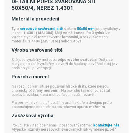
DETAILNÍ POPIS SVAŘOVANÁ SÍŤ
50X50/4, NEREZ 1.4301
Materiál a provedení
Tyto
nerezové svařované sítě
s okem
50x50 mm
jsou vyráběny v
jakosti
1.4301 (AISI 304)
. Mají
volné konce
. Do
3 týdnů
lze
vyrobit atypický rozměr včetně
lemování
, a to i v jakostech
materiálu
1.4404 (AISI 316L)
nebo
1.4571
.
Výroba svařované sítě
Sítě jsou vyráběny metodou
odporového svařování
. Dráty, ze
kterých jsou sítě vyráběny, se vloží do šablony a svářecí stroj je v
bodě dotyku pevně spojí.
Povrch a moření
Na rozdíl od kari sítí se používají
hladké dráty
, které nejsou
chemicky ošetřeny
mořením
. Na povrchu tak mohou zůstat
ocelová rezidua, která mohou časem začít rezavět.
Pro perfektní vzhled při použití v architektuře a designu proto
doporučujeme dodatečnou povrchovou úpravu
mořením
.
Zakázková výroba
Pokud jste v nabídce nenašli požadovaný rozměr,
kontaktujte nás
.
Atypické rozměry nerezových svařovaných sítí vyrábíme
již od 1