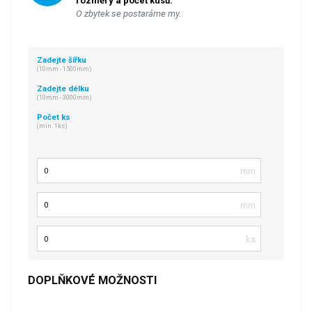
rozměry a počet kusů.
O zbytek se postaráme my.
Zadejte šířku
(10mm - 1500mm)
Zadejte délku
(10mm - 3000mm)
Počet ks
(min. 1ks)
Šířka
Délka
Počet kusů
DOPLŇKOVÉ MOŽNOSTI