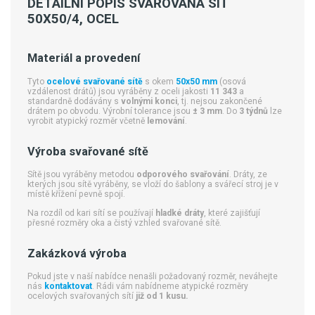
DETAILNÍ POPIS SVAŘOVANÁ SÍŤ
50X50/4, OCEL
Materiál a provedení
Tyto
ocelové svařované sítě
s okem
50x50 mm
(osová
vzdálenost drátů) jsou vyráběny z oceli jakosti
11 343
a
standardně dodávány s
volnými konci
, tj. nejsou zakončené
drátem po obvodu. Výrobní tolerance jsou
± 3 mm
. Do
3 týdnů
lze
vyrobit atypický rozměr včetně
lemování
.
Výroba svařované sítě
Sítě jsou vyráběny metodou
odporového svařování
. Dráty, ze
kterých jsou sítě vyráběny, se vloží do šablony a svářecí stroj je v
místě křížení pevně spojí.
Na rozdíl od kari sítí se používají
hladké dráty
, které zajišťují
přesné rozměry oka a čistý vzhled svařované sítě.
Zakázková výroba
Pokud jste v naší nabídce nenašli požadovaný rozměr, neváhejte
nás
kontaktovat
. Rádi vám nabídneme atypické rozměry
ocelových svařovaných sítí
již od 1 kusu.