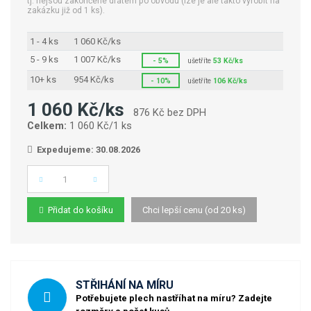
tj. nejsou zakončené drátem po obvodu (lze je ale takto vyrobit na
zakázku již od 1 ks).
1 - 4 ks
1 060 Kč/ks
5 - 9 ks
1 007 Kč/ks
- 5%
ušetříte
53 Kč/ks
10+ ks
954 Kč/ks
- 10%
ušetříte
106 Kč/ks
1 060 Kč/ks
876 Kč bez DPH
Celkem:
1 060 Kč/1 ks
Expedujeme: 30.08.2026
Počet
Přidat do košíku
Chci lepší cenu (od 20 ks)
STŘIHÁNÍ NA MÍRU
Potřebujete plech nastříhat na míru? Zadejte