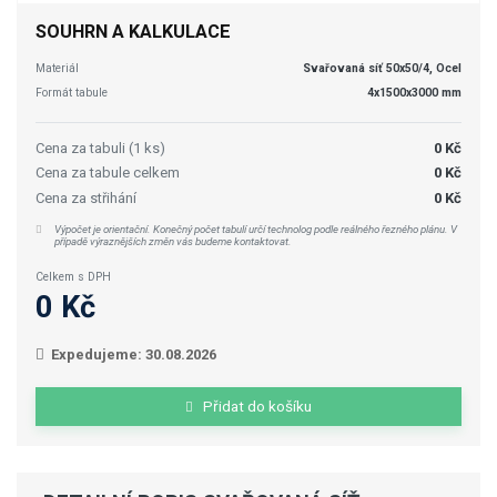
SOUHRN A KALKULACE
Materiál
Svařovaná síť 50x50/4, Ocel
Formát tabule
4x1500x3000 mm
Cena za tabuli (1 ks)
0 Kč
Cena za tabule celkem
0 Kč
Cena za střihání
0 Kč
Výpočet je orientační. Konečný počet tabulí určí technolog podle reálného řezného plánu. V
případě výraznějších změn vás budeme kontaktovat.
Celkem s DPH
0 Kč
Expedujeme: 30.08.2026
Přidat do košíku