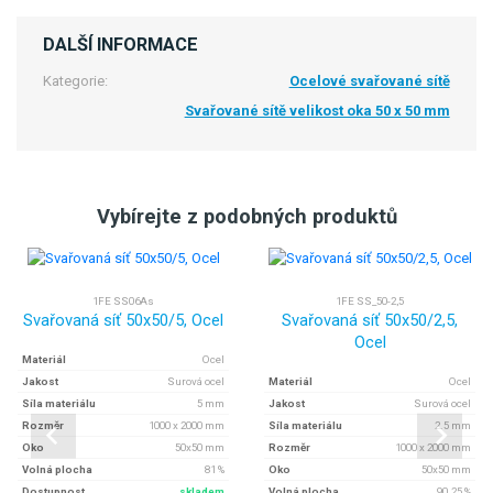
DALŠÍ INFORMACE
Kategorie:
Ocelové svařované sítě
Svařované sítě velikost oka 50 x 50 mm
Vybírejte z podobných produktů
1FE SS06As
1FE SS_50-2,5
Svařovaná síť 50x50/5, Ocel
Svařovaná síť 50x50/2,5,
Ocel
Materiál
Ocel
Jakost
Surová ocel
Materiál
Ocel
Síla materiálu
5 mm
Jakost
Surová ocel
Rozměr
1000 x 2000 mm
Síla materiálu
2.5 mm
Oko
50x50 mm
Rozměr
1000 x 2000 mm
Volná plocha
81 %
Oko
50x50 mm
Dostupnost
skladem
Volná plocha
90.25 %