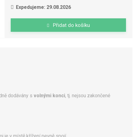
Expedujeme: 29.08.2026
Přidat do košíku
dně dodávány s
volnými konci
, tj. nejsou zakončené
oj je v místě křížení pevně spojí.