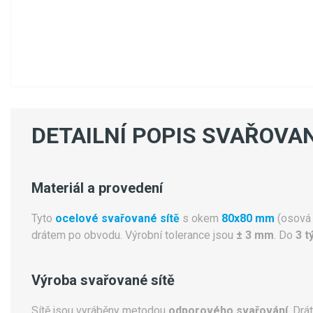
DETAILNÍ POPIS SVAŘOVAN
Materiál a provedení
Tyto
ocelové svařované sítě
s okem
80x80 mm
(osová 
drátem po obvodu. Výrobní tolerance jsou
± 3 mm
. Do
3 t
Výroba svařované sítě
Sítě jsou vyráběny metodou
odporového svařování
. Drá