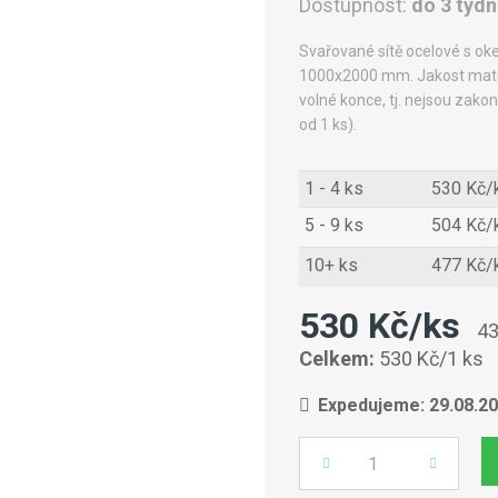
Dostupnost:
do 3 týd
Svařované sítě ocelové s o
1000x2000 mm. Jakost materi
volné konce, tj. nejsou zako
od 1 ks).
1 - 4 ks
530 Kč/
5 - 9 ks
504 Kč/
10+ ks
477 Kč/
530 Kč/ks
43
Celkem:
530 Kč/1 ks
Expedujeme: 29.08.2
Počet