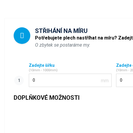
STŘIHÁNÍ NA MÍRU
Potřebujete plech nastříhat na míru? Zadej
O zbytek se postaráme my.
Zadejte šířku
Zadejte
(10mm - 1000mm)
(10mm - 
Šířka
Délka
DOPLŇKOVÉ MOŽNOSTI