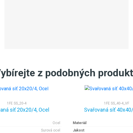
ybírejte z podobných produk
1FE SS_20-4
1FE SS_40-4_VF
aná síť 20x20/4, Ocel
Svařovaná síť 40x40/
Ocel
Materiál
Surová ocel
Jakost