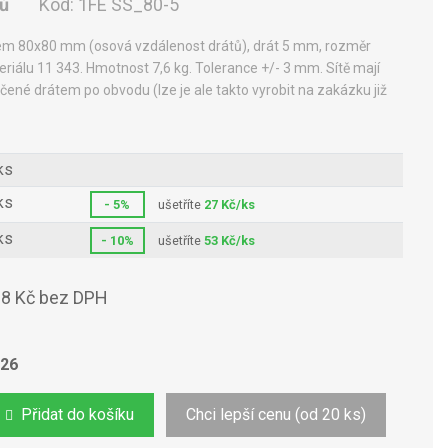
nů
Kód:
1FE SS_80-5
kem 80x80 mm (osová vzdálenost drátů), drát 5 mm, rozměr
álu 11 343. Hmotnost 7,6 kg. Tolerance +/- 3 mm. Sítě mají
nčené drátem po obvodu (lze je ale takto vyrobit na zakázku již
ks
ks
- 5%
ušetříte
27 Kč/ks
ks
- 10%
ušetříte
53 Kč/ks
8 Kč bez DPH
026
Přidat do košíku
Chci lepší cenu (od 20 ks)