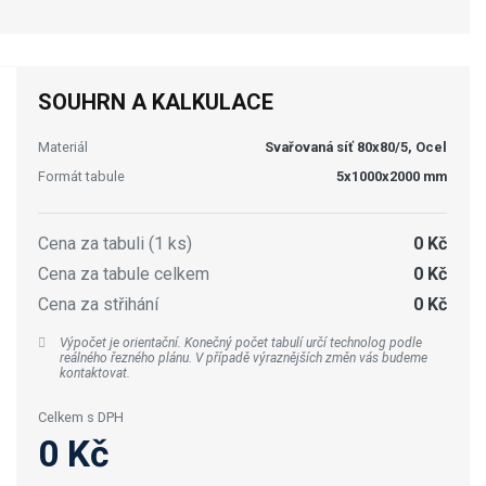
SOUHRN A KALKULACE
Materiál
Svařovaná síť 80x80/5, Ocel
Formát tabule
5x1000x2000 mm
Cena za tabuli (1 ks)
0 Kč
Cena za tabule celkem
0 Kč
Cena za střihání
0 Kč
Výpočet je orientační. Konečný počet tabulí určí technolog podle
reálného řezného plánu. V případě výraznějších změn vás budeme
kontaktovat.
Celkem s DPH
0 Kč