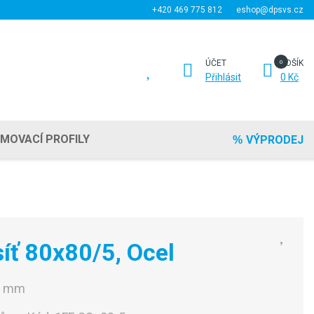
+420 469 775 812
eshop@dpsvs.cz
ÚČET
KOŠÍK
Přihlásit
0 Kč
EMOVACÍ PROFILY
VÝPRODEJ
íť 80x80/5, Ocel
0 mm