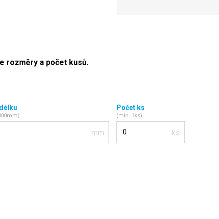
te rozměry a počet kusů.
 délku
Počet ks
2000mm)
(min. 1ks)
Počet kusů