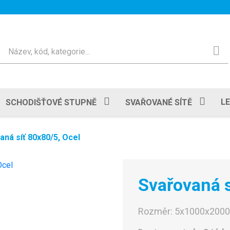
Hledat
L
SCHODIŠŤOVÉ STUPNĚ
SVAŘOVANÉ SÍTĚ
aná síť 80x80/5, Ocel
Svařovaná s
Rozměr:
5x1000x200