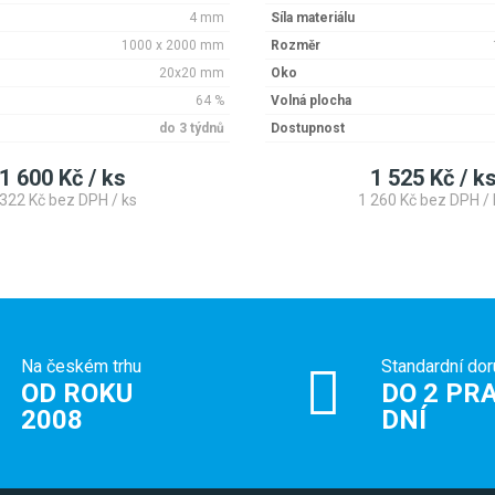
4 mm
Síla materiálu
1000 x 2000 mm
Rozměr
20x20 mm
Oko
64 %
Volná plocha
do 3 týdnů
Dostupnost
1 600 Kč / ks
1 525 Kč / k
 322 Kč bez DPH / ks
1 260 Kč bez DPH / 
Na českém trhu
Standardní dor
OD ROKU
DO 2 PRA
2008
DNÍ