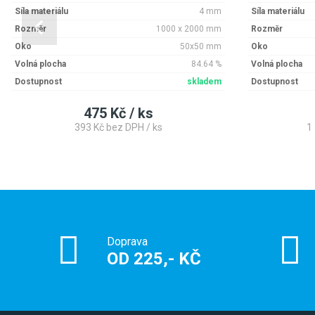
Síla materiálu
4 mm
Síla materiálu
Rozměr
1000 x 2000 mm
Rozměr
Oko
50x50 mm
Oko
Volná plocha
84.64 %
Volná plocha
Dostupnost
skladem
Dostupnost
475 Kč / ks
393 Kč bez DPH / ks
1
Doprava
OD 225,- KČ