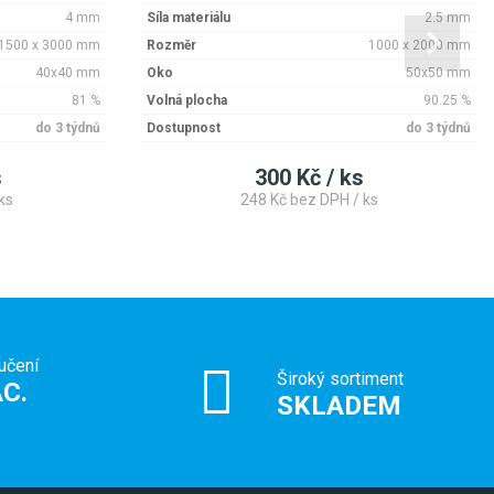
4 mm
Síla materiálu
2.5 mm
1500 x 3000 mm
Rozměr
1000 x 2000 mm
40x40 mm
Oko
50x50 mm
81 %
Volná plocha
90.25 %
do 3 týdnů
Dostupnost
do 3 týdnů
s
300 Kč / ks
ks
248 Kč bez DPH / ks
učení
Široký sortiment
C.
SKLADEM