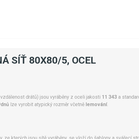
Á SÍŤ 80X80/5, OCEL
vzdálenost drátů) jsou vyráběny z oceli jakosti
11 343
a standar
ýdnů
lze vyrobit atypický rozměr včetně
lemování
.
ty, ze kterých jsou sítě vyráběny, se vloží do šablony a svářecí str