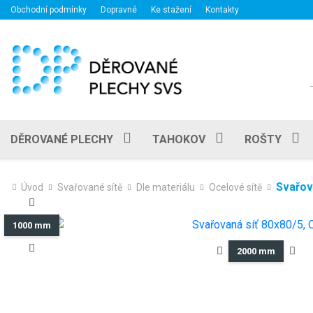
Obchodní podmínky
Dopravné
Ke stažení
Kontakty
DĚROVANÉ PLECHY
TAHOKOV
ROŠTY
Svařov
Úvod
Svařované sítě
Dle materiálu
Ocelové sítě
1000 mm
2000 mm