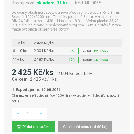
Dostupnost:
skladem, 11 ks
Kód:
NE 0065
Děrovaný plech nerezový, kruhové přesazené děrování Rv 5-8 mm.
Rozměr 1000x2000 mm. Tloušťka plechu 0.8 mm. Vyrobeno dle
DIN 24 041. Jakost 1.4301. Hmotnost 8,3 kg. Volná plocha 35,43
%. Po dlouhé straně je neděrovaný okraj cca 1 cm. Po krátké straně
může být plech střižen přes otvory.
1 - 5 ks
2 425 Kč/ks
6 - 10 ks
2 304 Kč/ks
- 5%
ušetříte
121 Kč/ks
11+ ks
2 183 Kč/ks
- 10%
ušetříte
243 Kč/ks
2 425 Kč/ks
2 004 Kč bez DPH
Celkem:
2 425 Kč/1 ks
Expedujeme: 10.08.2026
(Garantujeme při objednání do 10:30, jinak expedujeme následující pracovní
den.)
Počet
Přidat do košíku
Chci lepší cenu (od 60 ks)