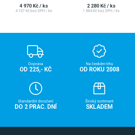
4 970 Kč / ks
2 280 Kč / ks
4 107 Kč bez DPH / ks
1 884 Kč bez DPH / ks
Doprava
Na českém trhu
OD 225,- KČ
OD ROKU 2008
Standardní doručení
Široký sortiment
DO 2 PRAC. DNÍ
SKLADEM