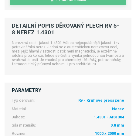
DETAILNÍ POPIS DĚROVANÝ PLECH RV 5-
8 NEREZ 1.4301
Nerezová ocel - jakost 1.4301 Vůbec nejpopulárnější jakost - tzv.
potravinářská nerez. Jedná se o austenitickou nerezovou ocel,
mezi jejíž hlavní vlastnosti patří: není magnetická, je extrémně
odolná proti korozi, lehce se čistí a vyniká jednoduchou tvárností a
svařovatelností. Je vhodná pro chemický, těžařský, potravinářský,
farmaceutický průmysl nebo mj. i pro architekturu.
PARAMETRY
Typ děrování:
Rv - Kruhové přesazené
Materiál:
Nerez
Jakost:
1.4301 - AISI 304
Síla materiálu:
0.8 mm
Rozměr:
1000 x 2000 mm