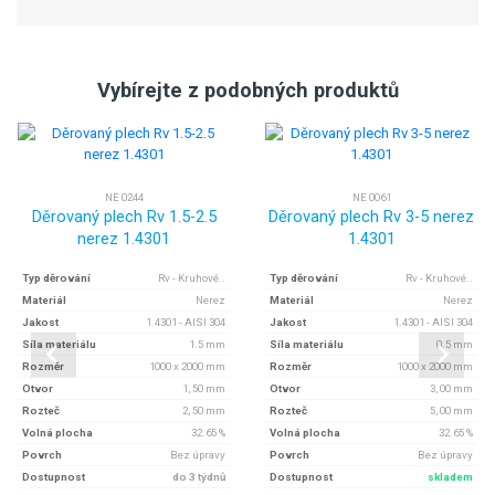
Vybírejte z podobných produktů
NE 0244
NE 0061
Děrovaný plech Rv 1.5-2.5
Děrovaný plech Rv 3-5 nerez
nerez 1.4301
1.4301
Typ děrování
Rv - Kruhové..
Typ děrování
Rv - Kruhové..
Materiál
Nerez
Materiál
Nerez
Jakost
1.4301 - AISI 304
Jakost
1.4301 - AISI 304
Síla materiálu
1.5 mm
Síla materiálu
0.5 mm
Rozměr
1000 x 2000 mm
Rozměr
1000 x 2000 mm
Otvor
1, 50 mm
Otvor
3, 00 mm
Rozteč
2, 50 mm
Rozteč
5, 00 mm
Volná plocha
32.65 %
Volná plocha
32.65 %
Povrch
Bez úpravy
Povrch
Bez úpravy
Dostupnost
do 3 týdnů
Dostupnost
skladem