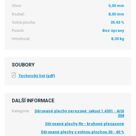
Otvor:
5,00 mm
Rozteč:
8,00 mm
Volná plocha:
35.43 %
Povrch:
Bez úpravy
Hmotnost:
8,30 kg
SOUBORY
Technický list (pdf)
DALŠÍ INFORMACE
Kategorie:
Děrované plechy nerezové: jakost 1.4301 - AISI
304
Děrované plechy Rv - kruhové přesazené
Děrované plechy s volnou plochou 30 - 40 %