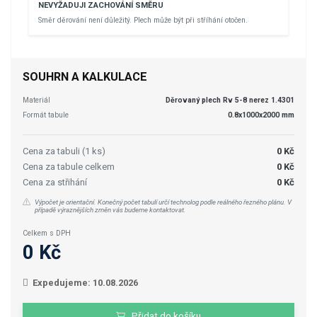
NEVYŽADUJI ZACHOVÁNÍ SMĚRU
Směr děrování není důležitý. Plech může být při stříhání otočen.
SOUHRN A KALKULACE
Materiál
Děrovaný plech Rv 5-8 nerez 1.4301
Formát tabule
0.8x1000x2000 mm
Cena za tabuli (1 ks)
0 Kč
Cena za tabule celkem
0 Kč
Cena za střihání
0 Kč
Výpočet je orientační. Konečný počet tabulí určí technolog podle reálného řezného plánu. V
případě výraznějších změn vás budeme kontaktovat.
Celkem s DPH
0 Kč
Expedujeme: 10.08.2026
Přidat do košíku