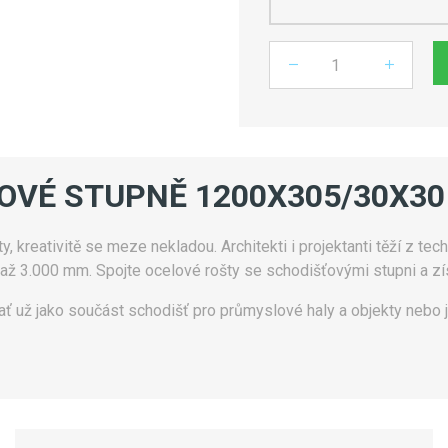
Počet
ŤOVÉ STUPNĚ 1200X305/30X30
 kreativitě se meze nekladou. Architekti i projektanti těží z tech
 až 3.000 mm. Spojte ocelové rošty se schodišťovými stupni a zís
ať už jako součást schodišť pro průmyslové haly a objekty nebo j