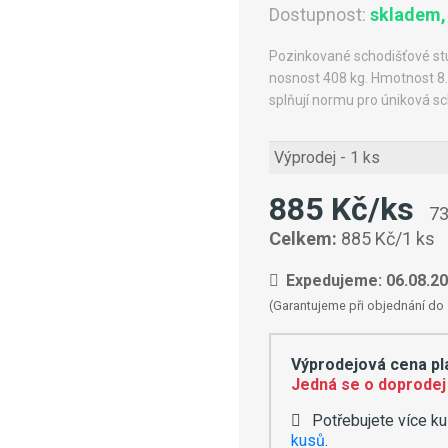
Dostupnost:
skladem,
Pozinkované schodišťové s
nosnost 408 kg. Hmotnost 8.
splňují normu pro úniková sc
Výprodej - 1 ks
885 Kč/ks
73
Celkem:
885 Kč/1 ks
Expedujeme: 06.08.2
(Garantujeme při objednání do 
Výprodejová cena pla
Jedná se o doprodej 
Potřebujete více ku
kusů
.