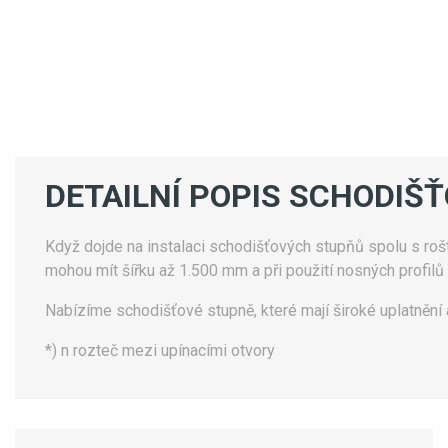
DETAILNÍ POPIS SCHODIŠ
Když dojde na instalaci schodišťových stupňů spolu s rošty,
mohou mít šířku až 1.500 mm a při použití nosných profilů
Nabízíme schodišťové stupně, které mají široké uplatnění 
*) n
rozteč mezi upínacími otvory