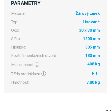
PARAMETRY
Materiál:
Žárový zinek
Typ:
Lisované
Oko:
30 x 30 mm
Šířka:
1200 mm
Hloubka:
305 mm
Rozteč montážních otvorů:
180 mm
408 kg
Min. nosnost
:
R 11
Třída protiskluzu
:
Hmotnost:
7,80 kg