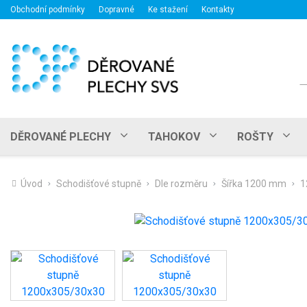
Obchodní podmínky
Dopravné
Ke stažení
Kontakty
H
DĚROVANÉ PLECHY
TAHOKOV
ROŠTY
Úvod
Schodišťové stupně
Dle rozměru
Šířka 1200 mm
1