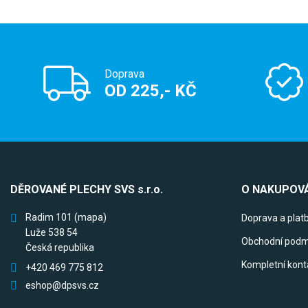
Doprava
OD 225,- KČ
DĚROVANÉ PLECHY SVS s.r.o.
O NAKUPOVÁ
Radim 101
(mapa)
Doprava a plat
Luže 538 54
Obchodní podm
Česká republika
Kompletní kont
+420 469 775 812
eshop@dpsvs.cz