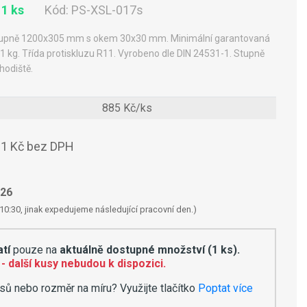
 1 ks
Kód:
PS-XSL-017s
tupně 1200x305 mm s okem 30x30 mm. Minimální garantovaná
1 kg. Třída protiskluzu R11. Vyrobeno dle DIN 24531-1. Stupně
hodiště.
885 Kč/ks
1 Kč bez DPH
026
10:30, jinak expedujeme následující pracovní den.)
tí
pouze na
aktuálně dostupné množství (1 ks).
- další kusy nebudou k dispozici.
sů nebo rozměr na míru? Využijte tlačítko
Poptat více