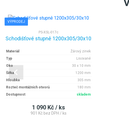
V
VÝPRODEJ
PS-XSL-017c
Schodišťové stupně 1200x305/30x10
Materiál
Žárový zinek
Typ
Lisované
Oko
30 x 10 mm
Šířka
1200 mm
Hloubka
305 mm
Rozteč montážních otvorů
180 mm
Dostupnost
skladem
1 090 Kč / ks
901 Kč bez DPH / ks