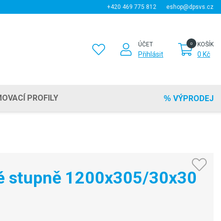
+420 469 775 812
eshop@dpsvs.cz
ÚČET
KOŠÍK
Přihlásit
0 Kč
OVACÍ PROFILY
VÝPRODEJ
é stupně 1200x305/30x30